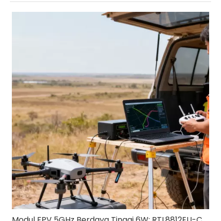
Modul FPV 5GHz Berdaya Tinggi 6W: RTL8812EU-CG untuk Drone FPV Jarak Jauh