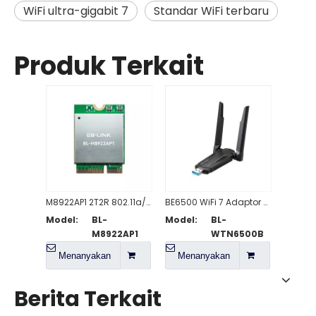
WiFi ultra-gigabit 7
Standar WiFi terbaru
Produk Terkait
M8922AP1 2T2R 802.11a/b/g/n/ac/ax/be WiFi 7 + Modul Sesuai BT5.4
BE6500 WiFi 7 Adaptor USB Nirkabel Kecepatan Tinggi
Model:
BL-
Model:
BL-
M8922AP1
WTN6500B
Menanyakan
Menanyakan
Berita Terkait