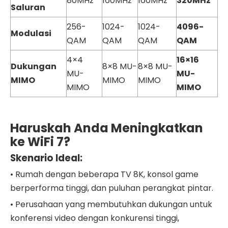
80MHz
160MHz
160MHz
320MHz
Saluran
256-
1024-
1024-
4096-
Modulasi
QAM
QAM
QAM
QAM
4×4
16×16
Dukungan
8×8 MU-
8×8 MU-
MU-
MU-
MIMO
MIMO
MIMO
MIMO
MIMO
Haruskah Anda Meningkatkan
ke WiFi 7?
Skenario Ideal:
•
Rumah dengan beberapa TV 8K, konsol game
berperforma tinggi, dan puluhan perangkat pintar.
•
Perusahaan yang membutuhkan dukungan untuk
konferensi video dengan konkurensi tinggi,