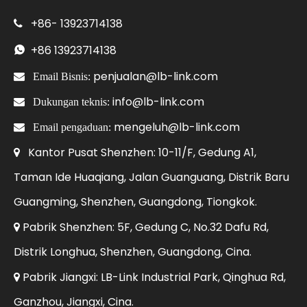
+86-
13923714138

+86
13923714138

penjualan@lb-link.com

Email Bisnis:
info@lb-link.com

Dukungan teknis:
mengeluh@lb-link.com

Email pengaduan:
Kantor Pusat Shenzhen: 10-11/F, Gedung A1,

Taman Ide Huaqiang, Jalan Guanguang, Distrik Baru
Guangming, Shenzhen, Guangdong, Tiongkok.
Pabrik Shenzhen: 5F, Gedung C, No.32 Dafu Rd,

Distrik Longhua, Shenzhen, Guangdong, Cina.
Pabrik Jiangxi: LB-Link Industrial Park, Qinghua Rd,

Ganzhou, Jiangxi, Cina.