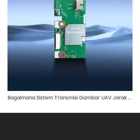
Bagaimana Sistem Transmisi Gambar UAV Jarak Jauh 4km Menjamin Kualitas Video yang Stabil?