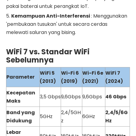
pakai baterai untuk perangkat IoT.
5.
Kemampuan Anti-Interferensi
: Menggunakan
'pembukaan tusukan' untuk secara cerdas
melewati saluran yang bising.
WiFi 7 vs. Standar WiFi
Sebelumnya
WiFi
5
Wi-Fi
6
Wi-Fi
6e
WiFi
7
Parameter
(2013)
(2019)
(2021)
(2024)
Kecepatan
3,5 Gbps
9,6Gbps
9,6Gbps
46 Gbps
Maks
Band yang
2,4/5GH
2,4/5/6G
5GHz
6GHz
Didukung
z
Hz
Lebar