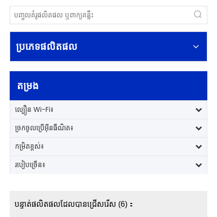
ប្រភេទផលិតផល
តម្រង
ល្បឿន Wi-Fi៖
ច្រកចូលប្រើអ៊ីនធឺណិត៖
កម្រិតខ្ពស់៖
របៀបច្រើន៖
បន្ទាត់ផលិតផលដែលបានជ្រើសរើស (6)：