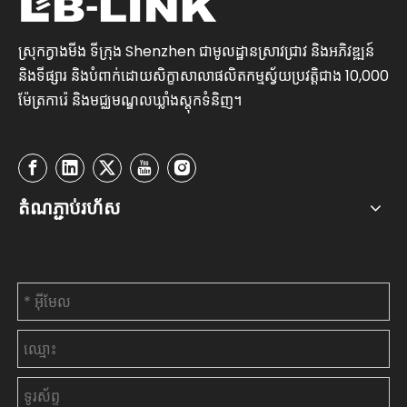
ស្រុកក្វាងមីង ទីក្រុង Shenzhen ជាមូលដ្ឋានស្រាវជ្រាវ និងអភិវឌ្ឍន៍
និងទីផ្សារ និងបំពាក់ដោយសិក្ខាសាលាផលិតកម្មស្វ័យប្រវត្តិជាង 10,000
ម៉ែត្រការ៉េ និងមជ្ឈមណ្ឌលឃ្លាំងស្តុកទំនិញ។
តំណភ្ជាប់រហ័ស
ទាក់ទងមកយើងខ្ញុំ