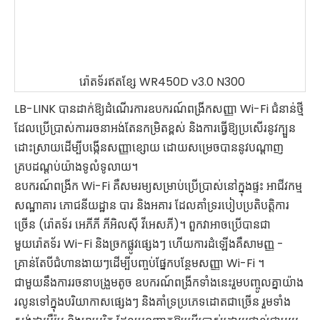
រ៉ោតទ័រឥតខ្សែ WR450D v3.0 N300
LB-LINK បានដាក់ឱ្យដំណើរការឧបករណ៍ពង្រីកសញ្ញា Wi-Fi ជំនាន់ថ្មី
ដែលប្រើប្រាស់ការរចនាអង់តែនកម្រិតខ្ពស់ និងការធ្វើឱ្យប្រសើរនូវក្បួន
ដោះស្រាយដើម្បីបង្កើនសញ្ញាខ្សោយ ដោយសម្រេចបាននូវបណ្តាញ
គ្របដណ្តប់យ៉ាងទូលំទូលាយ។
ឧបករណ៍ពង្រីក Wi-Fi គឺសមរម្យសម្រាប់ប្រើប្រាស់នៅក្នុងផ្ទះ អាជីវកម្ម
សណ្ឋាគារ ភោជនីយដ្ឋាន បារ និងអគារ ដែលគាំទ្ររបៀបប្រតិបត្តិការ
ច្រើន (រ៉ោតទ័រ អេភីភី ភីអិលស៊ី វីអេសភី)។ ពួកវាអាចប្រើបានជា
មួយរ៉ោតទ័រ Wi-Fi និងច្រកផ្លូវផ្សេងៗ ហើយការដំឡើងគឺសាមញ្ញ -
គ្រាន់តែបីជំហានងាយៗដើម្បីបញ្ចប់ផ្នែកបន្ថែមសញ្ញា Wi-Fi ។
ជាមួយនឹងការរចនាបង្រួមតូច ឧបករណ៍ពង្រីកទាំងនេះរួមបញ្ចូលគ្នាយ៉ាង
រលូនទៅក្នុងបរិយាកាសផ្សេងៗ និងគាំទ្រប្រភេទដោតជាច្រើន រួមទាំង