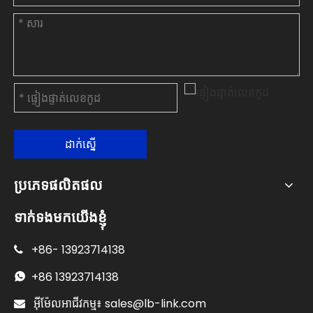
ដាក់ស្នើ
ប្រភេទផលិតផល
ទាក់ទងមកយើងខ្ញុំ
+86-
13923714138

+86
13923714138

sales@lb-link.com

អ៊ីម៉ែលអាជីវកម្ម៖