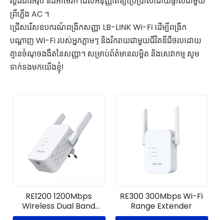
ស្តង់ដារអឺរ៉ុប និងអាមេរិក ដែលអនុញ្ញាតឱ្យប្រើប្រាស់ដោយផ្ទាល់ជាមួយ
ព្រីភ្លើង AC ។
ជ្រើសរើសឧបករណ៍ពង្រីកសញ្ញា LB-LINK Wi-Fi ដើម្បីពង្រីក
បណ្តាញ Wi-Fi របស់អ្នកភ្លាមៗ និងរីករាយជាមួយជីវិតឌីជីថលដោយ
គ្មានចំណុចងងឹតនៃសញ្ញា។ សម្រាប់ព័ត៌មានលម្អិត និងសេវាកម្ម សូម
ទាក់ទងមកយើងខ្ញុំ!
RE1200 1200Mbps
RE300 300Mbps Wi-Fi
Wireless Dual Band
Range Extender
Range Extender