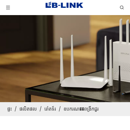
ផ្ទះ
/
ផលិតផល
/
រ៉ោតទ័រ
/
ឧបករណ��ពង្រីកជួរ