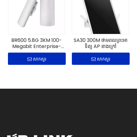
BR600 5.8G 3KM 100-
SA30 300M ថាមពលព្រះអា
Megabit Enterprise-
ទិត្យ AP ខាងក្រៅ
Grade ស្ពានឌីជីថលខាងក្រៅ
សាកសួរ
សាកសួរ