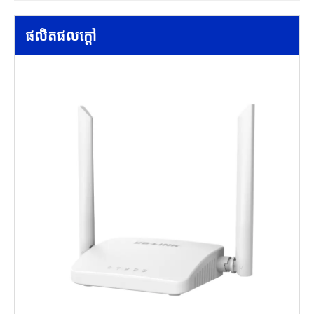
ផលិតផលក្តៅ