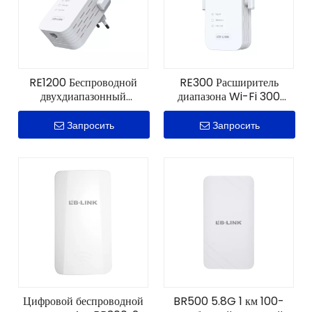
RE1200 Беспроводной
RE300 Расширитель
двухдиапазонный
диапазона Wi-Fi 300
расширитель диапазона
Мбит/с
1200 Мбит/с
Запросить
Запросить
Цифровой беспроводной
BR500 5.8G 1 км 100-