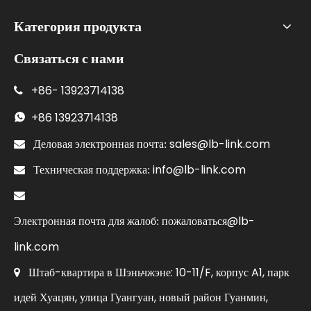
Категория продукта
Связаться с нами
+86-
13923714138

+86
13923714138

sales@lb-link.com

Деловая электронная почта:
info@lb-link.com

Техническая поддержка:

пожаловаться@lb-
Электронная почта для жалоб:
link.com
Штаб-квартира в Шэньчжэне: 10-11/F, корпус A1, парк

идей Хуацян, улица Гуангуан, новый район Гуанмин,