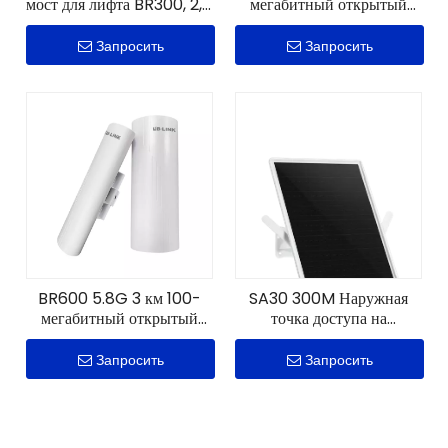
мост для лифта BR300, 2,4
мегабитный открытый
ГГц, 300 Мбит/с
цифровой мост
корпоративного уровня
Запросить
Запросить
BR600 5.8G 3 км 100-
SA30 300M Наружная
мегабитный открытый
точка доступа на
цифровой мост
солнечной энергии
корпоративного уровня
Запросить
Запросить