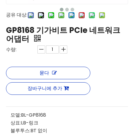
공유 대상:
GP8168 기가비트 PCIe 네트워크
어댑터
수량:
묻다
장바구니에 추가
모델:
BL-GP8168
상표:
LB-링크
블루투스:
BT 없이