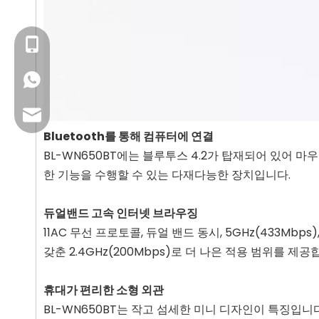
+86- 13923714138
+86 13923714138
비즈니스 이메일: sales@lb-link.com
Bluetooth를 통해 컴퓨터에 연결
기술 지원: info@lb-link.com
BL-WN650BT에는 블루투스 4.2가 탑재되어 있어 
한 기능을 수행할 수 있는 다재다능한 장치입니다.
불만사항 이메일: 불평@lb-link.com
듀얼밴드 고속 인터넷 브라우징
11AC 무선 프로토콜, 듀얼 밴드 동시, 5GHz(433M
갖춘 2.4GHz(200Mbps)로 더 나은 적용 범위를 
휴대가 편리한 소형 외관
BL-WN650BT는 작고 섬세한 미니 디자인이 특징입