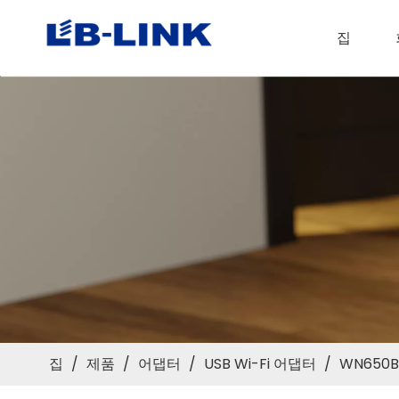
집
집
/
제품
/
어댑터
/
USB Wi-Fi 어댑터
/
WN650B