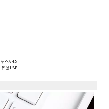
투스:
V4.2
 유형:
USB