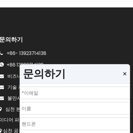
문의하기
+86-
13923714138

+86
13923714138

문의하기
×
sales@lb-link.com

비즈니스 이메일:
info@lb-link.com

기술 지원:
불평@lb-link.com

불만사항 이메일:
심천 본사: 중국 광둥성 심천 광밍 신구 광광로 화창 아

이디어 파크 A1 빌딩 10-11/F.
심천 공장: 중국 광동성 심천시 룽화구 다푸로 32호 C동
