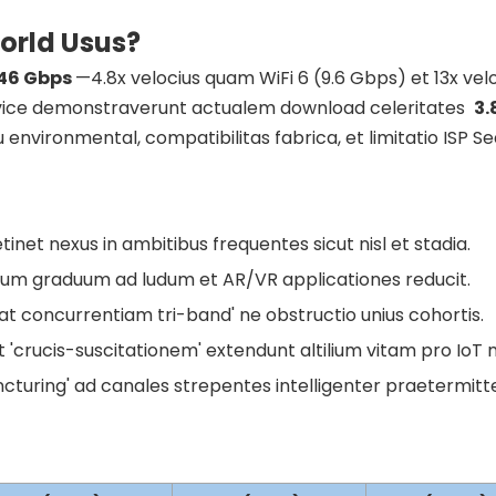
orld Usus?
46 Gbps
—4.8x velocius quam WiFi 6 (9.6 Gbps) et 13x velo
evice demonstraverunt actualem download celeritates
3.
nvironmental, compatibilitas fabrica, et limitatio ISP Sed
etinet nexus in ambitibus frequentes sicut nisl et stadia.
rum graduum ad ludum et AR/VR applicationes reducit.
t concurrentiam tri-band' ne obstructio unius cohortis.
ut 'crucis-suscitationem' extendunt altilium vitam pro IoT
cturing' ad canales strepentes intelligenter praetermitt