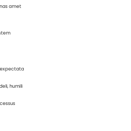
hinas amet
ystem
t expectata
eli, humili
ccessus