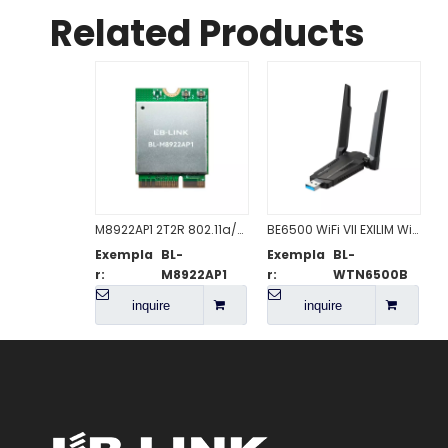
Related Products
M8922AP1 2T2R 802.11a/b/g/n/ac/ax/be WiFi 7 + BT5.4
BE6500 WiFi VII EXILIM Wireless USB nibh
Exempla
BL-
Exempla
BL-
r:
M8922AP1
r:
WTN6500B
inquire
inquire