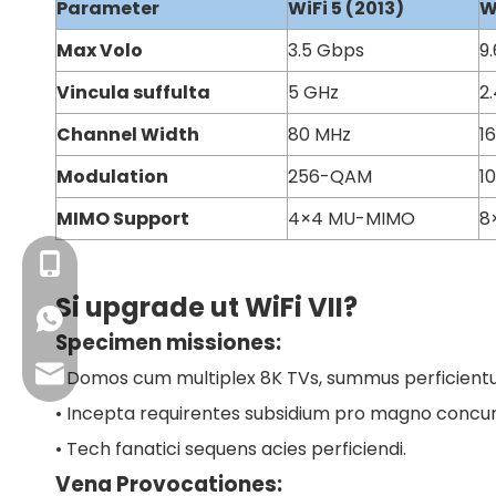
Parameter
WiFi
5 (2013)
W
Max Volo
3.5 Gbps
9
Vincula suffulta
5 GHz
2
Channel Width
80 MHz
1
Modulation
256-QAM
1
MIMO Support
4×4 MU-MIMO
8
+86- 13923714138
Si upgrade ut WiFi VII?
+86 13923714138
Specimen missiones:
Negotium Email: sales@lb-link.com
•
Domos cum multiplex 8K TVs, summus perficientur
•
Incepta requirentes subsidium pro magno concurs
Technical firmamentum: info@lb-link.com
•
Tech fanatici sequens acies perficiendi.
Vena Provocationes:
Querela inscriptio: complain@lb-link.com