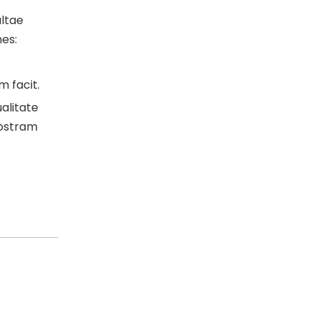
altae
es:
 facit.
alitate
nostram