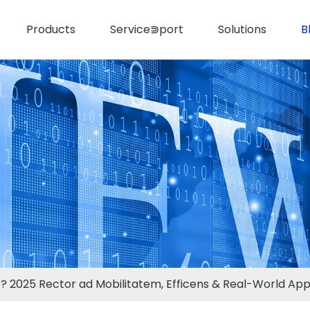
Products
Service⋑port
Solutions
B
7? 2025 Rector ad Mobilitatem, Efficens & Real-World App