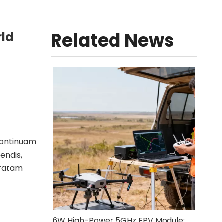
Related News
rld
continuam
endis,
uratam
6W High-Power 5GHz FPV Module: RTL8812EU-CG pro Long-Range Fucus FPV