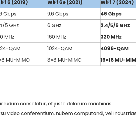
iFi
6 (2019)
WiFi
6e (2021)
WiFi
7 (2024)
.6 Gbps
9.6 Gbps
46 Gbps
.4/5 GHz
6 GHz
2.4/5/6 GHz
60 MHz
160 MHz
320 MHz
024-QAM
1024-QAM
4096-QAM
×8 MU-MIMO
8×8 MU-MIMO
16×16 MU-MI
 ludum consolatur, et justo dolorum machinas.
u video conferentium, nubem computandi, vel industriae