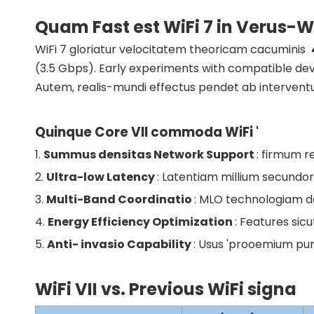
Quam Fast est WiFi 7 in Verus-W
WiFi 7 gloriatur velocitatem theoricam cacuminis
(3.5 Gbps). Early experiments with compatible d
Autem, realis-mundi effectus pendet ab interventu e
Quinque Core VII commoda WiFi '
1.
Summus densitas Network Support
: firmum r
2.
Ultra-low Latency
: Latentiam millium secundo
3.
Multi-Band Coordinatio
: MLO technologiam da
4.
Energy Efficiency Optimization
: Features sic
5.
Anti- invasio Capability
: Usus 'prooemium pun
WiFi VII vs. Previous WiFi signa