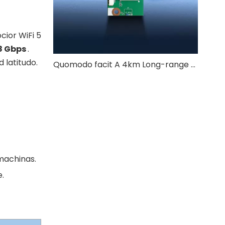
cior WiFi 5
8 Gbps
.
 latitudo.
Quomodo facit A 4km Long-range UAV Image Transmission System Ensure Stable Video Quality?
 machinas.
e.