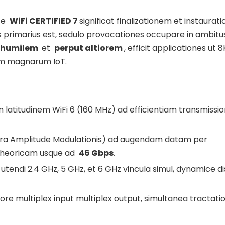
ate
WiFi
CERTIFIED 7
significat finalizationem et instaura
inis primarius est, sedulo provocationes occupare in ambitus
a-humilem
et
perput altiorem
, efficit applicationes ut 8
um magnarum IoT.
m latitudinem WiFi 6 (160 MHz) ad efficientiam transmissio
ra Amplitude Modulationis) ad augendam datam per
 theoricam usque ad
46 Gbps
.
 utendi 2.4 GHz, 5 GHz, et 6 GHz vincula simul, dynamice 
usore multiplex input multiplex output, simultanea tractati