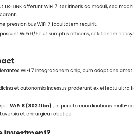
t LB-LINK offerunt WiFi 7 iter itineris ac moduli, sed mac
 carent.
ne pressionibus WiFi 7 facultatem requirit.
 possunt WiFi 6/6e ut sumptus efficens, solutionem ecos
pact
elerantes WiFi 7 integrationem chip, cum adoptione ame
icina et autonomia incessus proderunt ex effectu ultra fid
epit
WiFi
8 (802.11bn)
, in puncto coordinationis multi-a
aversia et chirurgica robotica.
he Investment?