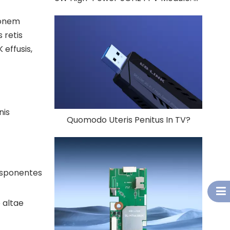
tionem
 retis
K effusis,
nis
Quomodo Uteris Penitus In TV?
disponentes
o altae