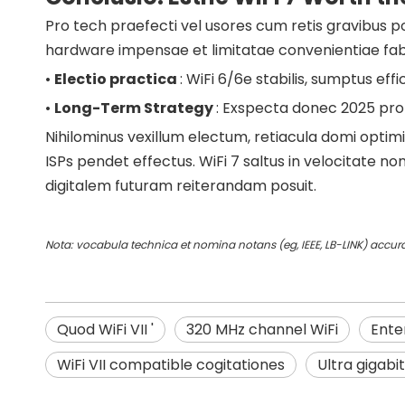
Pro tech praefecti vel usores cum retis gravibus pos
hardware impensae et limitatae convenientiae fab
•
Electio practica
: WiFi 6/6e stabilis, sumptus ef
•
Long-Term Strategy
: Exspecta donec 2025 pro
Nihilominus vexillum electum, retiacula domi opti
ISPs pendet effectus. WiFi 7 saltus in velocitate n
digitalem futuram reiterandam posuit.
Nota: vocabula technica et nomina notans (eg, IEEE, LB-LINK) accura
Quod WiFi VII '
320 MHz channel WiFi
Enter
WiFi VII compatible cogitationes
Ultra gigabit