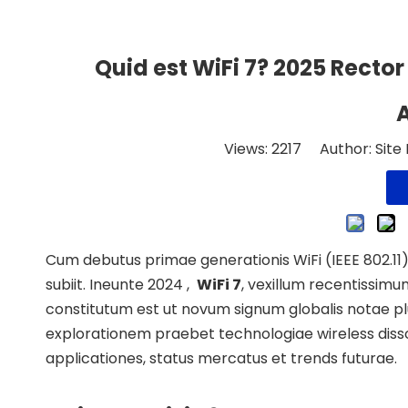
Quid est WiFi 7? 2025 Recto
Views:
2217
Author: Site E
Cum debutus primae generationis WiFi (IEEE 802.1
subiit. Ineunte 2024 ,
WiFi
7
, vexillum recentissimum
constitutum est ut novum signum globalis notae plu
explorationem praebet technologiae wireless dissol
applicationes, status mercatus et trends futurae.