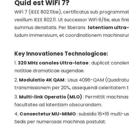
Quid est WiFi 7?
WiFi 7 (IEEE 802.11be), certificatus sub programm
vexillum IEEE 802.11. Ut successor WiFi 6/6e, eius f
summus densitatis. Per liberans
latentiam ultr
ludum immersivum, et coordinationem machinar
Key Innovationes Technologicae:
1.
320 MHz canales Ultra-latae
: duplicat canale
notitiae dramaticae augendae.
2.
Modulatio 4K QAM
: Usus 4096-QAM (Quadratu
transmissionem per 20%, assequendi celeritatem
3.
Multi-link Operatio (MLO)
: Permittit machinas
facultates ad latentiam obscurandam.
4.
Consectetur MU-MIMO
: subsidia 16×16 multi-
Sedis per numerosas machinas postulat.