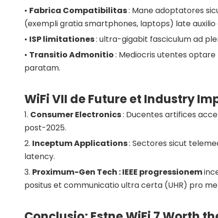
•
Fabrica Compatibilitas
: Mane adoptatores sicu
(exempli gratia smartphones, laptops) late auxilio
•
ISP limitationes
: ultra-gigabit fasciculum ad ple
•
Transitio Admonitio
: Mediocris utentes optare
paratam.
WiFi VII de Future et Industry Im
1.
Consumer Electronics
: Ducentes artifices acc
post-2025.
2.
Inceptum Applications
: Sectores sicut telemed
latency.
3.
Proximum-Gen Tech : IEEE progressionem
inc
positus et communicatio ultra certa (UHR) pro met
Conclusio: Estne WiFi 7 Worth t