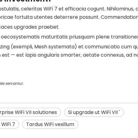
tulatis, celeritas WiFi 7 et efficacia cogunt. Nihilominus, 
ricae fortuita utentes deterrere possunt. Commendation
ficaces upgrades praebet.
 oecosystematis maturitatis priusquam plene transitionem
mizing (exempli, Mesh systemata) et communicatio cum qu
on est — est lapis angularis smarter, aetate connexus, ad 
te servantur.
prise WiFi VII solutiones
Si upgrade ut WiFi VII '
 WiFi 7
Tardus WiFi vexillum