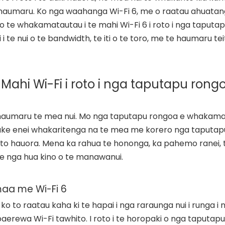
e haumaru. Ko nga waahanga Wi-Fi 6, me o raatau ahuata
 Ko te whakamatautau i te mahi Wi-Fi 6 i roto i nga taput
 te nui o te bandwidth, te iti o te toro, me te haumaru tei
Mahi Wi-Fi i roto i nga taputapu rong
e haumaru te mea nui. Mo nga taputapu rongoa e whakama
i ake enei whakaritenga na te mea me korero nga taputapu
rato hauora. Mena ka rahua te hononga, ka pahemo ranei, 
e nga hua kino o te manawanui.
aa me Wi-Fi 6
o to raatau kaha ki te hapai i nga raraunga nui i runga i 
paerewa Wi-Fi tawhito. I roto i te horopaki o nga taputap