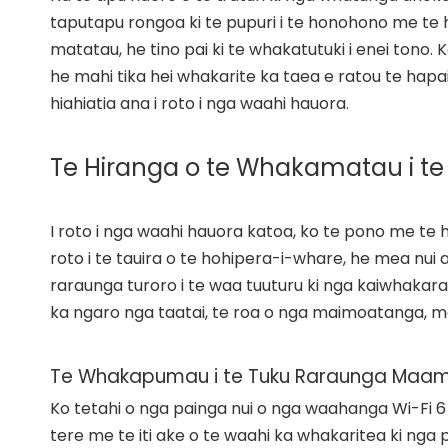
taputapu rongoa ki te pupuri i te honohono me t
matatau, he tino pai ki te whakatutuki i enei tono.
he mahi tika hei whakarite ka taea e ratou te hapai i
hiahiatia ana i roto i nga waahi hauora.
Te Hiranga o te Whakamatau i te 
I roto i nga waahi hauora katoa, ko te pono me t
roto i te tauira o te hohipera-i-whare, he mea nu
raraunga turoro i te waa tuuturu ki nga kaiwhaka
ka ngaro nga taatai, te roa o nga maimoatanga, m
Te Whakapumau i te Tuku Raraunga Maam
Ko tetahi o nga painga nui o nga waahanga Wi-Fi 6 k
tere me te iti ake o te waahi ka whakaritea ki nga 