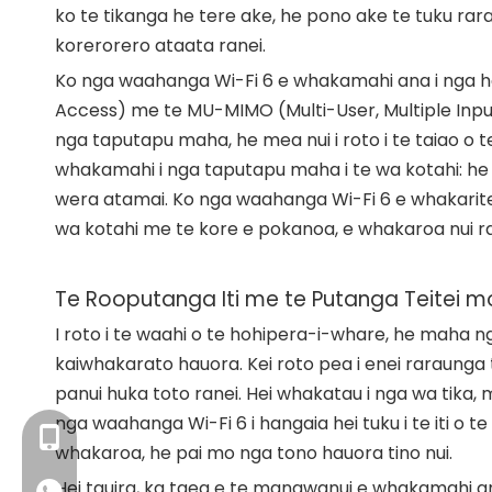
ko te tikanga he tere ake, he pono ake te tuku ra
korerorero ataata ranei.
Ko nga waahanga Wi-Fi 6 e whakamahi ana i nga ha
Access) me te MU-MIMO (Multi-User, Multiple Input,
nga taputapu maha, he mea nui i roto i te taiao o 
whakamahi i nga taputapu maha i te wa kotahi: he k
wera atamai. Ko nga waahanga Wi-Fi 6 e whakarite 
wa kotahi me te kore e pokanoa, e whakaroa nui ra
Te Rooputanga Iti me te Putanga Teitei m
I roto i te waahi o te hohipera-i-whare, he maha 
kaiwhakarato hauora. Kei roto pea i enei raraunga 
panui huka toto ranei. Hei whakatau i nga wa tika,
nga waahanga Wi-Fi 6 i hangaia hei tuku i te iti o t
+86- 13923714138
whakaroa, he pai mo nga tono hauora tino nui.
Hei tauira, ka taea e te manawanui e whakamahi an