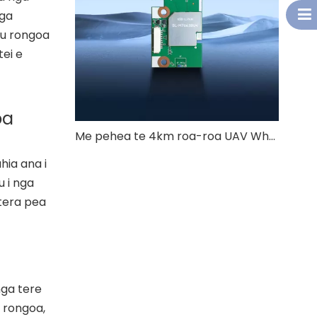
nga
apu rongoa
tei e
oa
Me pehea te 4km roa-roa UAV Whakawhiti Atahanga Pūnaha Whakapumau Te Kounga Ataata?
hia ana i
 i nga
tera pea
nga tere
u rongoa,