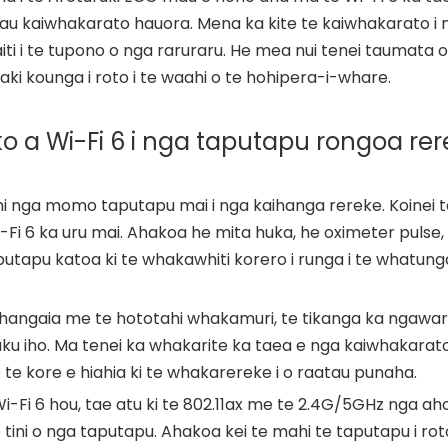
atau kaiwhakarato hauora. Mena ka kite te kaiwhakarato i
iti i te tupono o nga raruraru. He mea nui tenei taumata o
aki kounga i roto i te waahi o te hohipera-i-whare.
o a Wi-Fi 6 i nga taputapu rongoa re
ahi nga momo taputapu mai i nga kaihanga rereke. Koinei 
Fi 6 ka uru mai. Ahakoa he mita huka, he oximeter pulse,
tapu katoa ki te whakawhiti korero i runga i te whatung
 hangaia me te hototahi whakamuri, te tikanga ka ngawari
u iho. Ma tenei ka whakarite ka taea e nga kaiwhakarat
e kore e hiahia ki te whakarereke i o raatau punaha.
-Fi 6 hou, tae atu ki te 802.11ax me te 2.4G/5GHz nga ah
tini o nga taputapu. Ahakoa kei te mahi te taputapu i roto