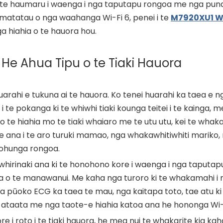
 te haumaru i waenga i nga taputapu rongoa me nga pun
matatau o nga waahanga Wi-Fi 6, penei i te
M7920XU1 Wi
nga hiahia o te hauora hou.
 He Ahua Tipu o te Tiaki Hauora
huarahi e tukuna ai te hauora. Ko tenei huarahi ka taea e n
e pokanga ki te whiwhi tiaki kounga teitei i te kainga, m
e o te hiahia mo te tiaki whaiaro me te utu utu, kei te wha
ana i te aro turuki mamao, nga whakawhitiwhiti mariko,
tohunga rongoa.
whirinaki ana ki te honohono kore i waenga i nga taputap
 o te manawanui. Me kaha nga turoro ki te whakamahi i 
ga pūoko ECG ka taea te mau, nga kaitapa toto, tae atu ki
ataata me nga taote-e hiahia katoa ana he hononga Wi-
re i roto i te tiaki hauora, he mea nui te whakarite kia ka