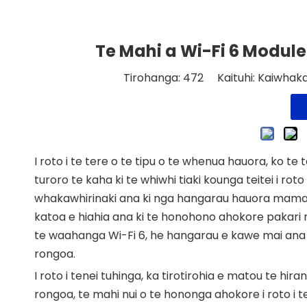
Te Mahi a Wi-Fi 6 Module 
Tirohanga:
472
Kaituhi: Kaiwhaka
I roto i te tere o te tipu o te whenua hauora, ko te 
turoro te kaha ki te whiwhi tiaki kounga teitei i rot
whakawhirinaki ana ki nga hangarau hauora mamati,
katoa e hiahia ana ki te honohono ahokore pakari 
te waahanga Wi-Fi 6, he hangarau e kawe mai ana i 
rongoa.
I roto i tenei tuhinga, ka tirotirohia e matou te hi
rongoa, te mahi nui o te hononga ahokore i roto i 