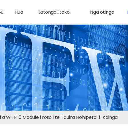
ou
Hua
RatongaΤtoko
Nga otinga
 a Wi-Fi 6 Module i roto i te Tauira Hohipera-i-Kainga