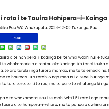
i roto i te Tauira Hohipera-i-Kainga
tika Pae Wā Whakaputa: 2024-12-09 Takenga:
Pae
Uiui
tauira o te hōhipera-i-kaainga kei te whai waahi nui, e tuk
o i te whakamarie o o raatau ake kaainga. Ko tenei tauira e
 te aro turuki i nga turoro mamao, me te telemedicine, 
me te haumaru. Ko tetahi o nga mea nui o tenei huringa 
te tere tere, te iti te roa, me te pai o te whatunga ki ng
ranga o te whakamatautau i te mahi Wi-Fi 6 i roto i nga tap
te tauira o te hohipera-i-whare, me te pehea e awhina ai 