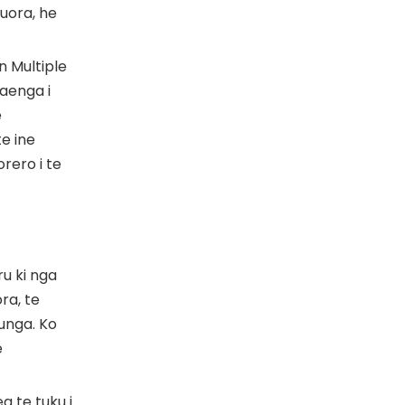
uora, he
 Multiple
waenga i
e
e ine
rero i te
u ki nga
ra, te
aunga. Ko
e
a te tuku i