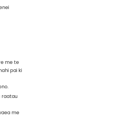
enei
ere me te
ahi pai ki
ono.
a raatau
 waea me