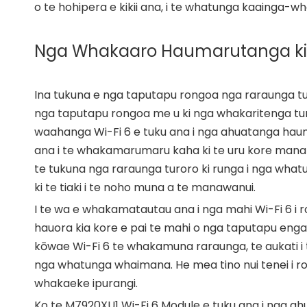
o te hohipera e kikii ana, i te whatunga kaainga-wh
Nga Whakaaro Haumarutanga ki 
Ina tukuna e nga taputapu rongoa nga raraunga t
nga taputapu rongoa me u ki nga whakaritenga tu
waahanga Wi-Fi 6 e tuku ana i nga ahuatanga ha
ana i te whakamarumaru kaha ki te uru kore mana m
te tukuna nga raraunga turoro ki runga i nga what
ki te tiaki i te noho muna a te manawanui.
I te wa e whakamatautau ana i nga mahi Wi-Fi 6 i 
hauora kia kore e pai te mahi o nga taputapu enga
kōwae Wi-Fi 6 te whakamuna raraunga, te aukati i
nga whatunga whaimana. He mea tino nui tenei i ro
whakaeke ipurangi.
Ko te M7920XU1 Wi-Fi 6 Module e tuku ana i nga a