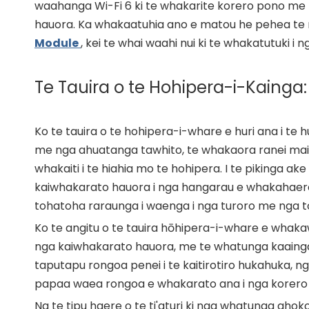
waahanga Wi-Fi 6 ki te whakarite korero pono me
hauora. Ka whakaatuhia ano e matou he pehea te 
Module
, kei te whai waahi nui ki te whakatutuki i 
Te Tauira o te Hohipera-i-Kainga:
Ko te tauira o te hohipera-i-whare e huri ana i te 
me nga ahuatanga tawhito, te whakaora ranei mai i t
whakaiti i te hiahia mo te hohipera. I te pikinga ak
kaiwhakarato hauora i nga hangarau e whakahaere 
tohatoha raraunga i waenga i nga turoro me nga 
Ko te angitu o te tauira hōhipera-i-whare e whaka
nga kaiwhakarato hauora, me te whatunga kaainga
taputapu rongoa penei i te kaitirotiro hukahuka, n
papaa waea rongoa e whakarato ana i nga korero 
Na te tipu haere o te ti'aturi ki nga whatunga ahoko