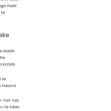
 nga mahi
 te
reke
te waahi
 he
a kotahi
 te
o hauora
o-rua-rua,
 i te taiao