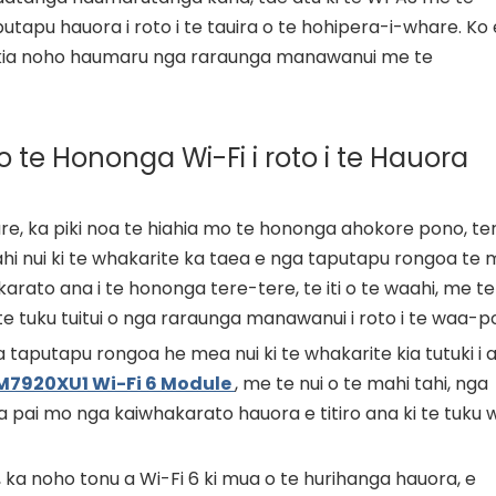
pu hauora i roto i te tauira o te hohipera-i-whare. Ko 
kia noho haumaru nga raraunga manawanui me te
te Hononga Wi-Fi i roto i te Hauora
hare, ka piki noa te hiahia mo te hononga ahokore pono, t
i nui ki te whakarite ka taea e nga taputapu rongoa te m
ato ana i te hononga tere-tere, te iti o te waahi, me te
te tuku tuitui o nga raraunga manawanui i roto i te waa-p
 taputapu rongoa he mea nui ki te whakarite kia tutuki i 
M7920XU1 Wi-Fi 6 Module
, me te nui o te mahi tahi, nga
pai mo nga kaiwhakarato hauora e titiro ana ki te tuku
 ka noho tonu a Wi-Fi 6 ki mua o te hurihanga hauora, e