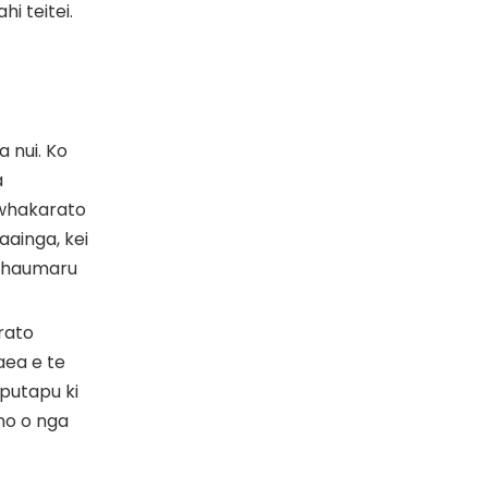
i teitei.
 nui. Ko
a
 whakarato
aainga, kei
a haumaru
rato
aea e te
putapu ki
no o nga