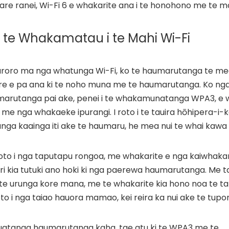
are ranei, Wi-Fi 6 e whakarite ana i te honohono me te mah
te Whakamatau i te Mahi Wi-Fi
uroro ma nga whatunga Wi-Fi, ko te haumarutanga te mea
re e pa ana ki te noho muna me te haumarutanga. Ko ng
umarutanga pai ake, penei i te whakamunatanga WPA3, e
e nga whakaeke ipurangi. I roto i te tauira hōhipera-i-k
unga kaainga iti ake te haumaru, he mea nui te whai kaw
roto i nga taputapu rongoa, me whakarite e nga kaiwhaka
ri kia tutuki ano hoki ki nga paerewa haumarutanga. Me t
 te urunga kore mana, me te whakarite kia hono noa te ta
to i nga taiao hauora mamao, kei reira ka nui ake te tupo
huatanga haumarutanga kaha, tae atu ki te WPA3 me te