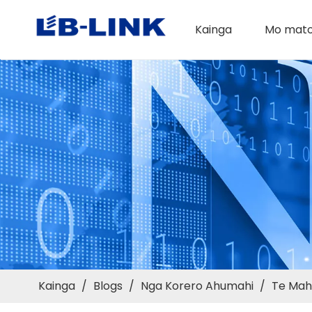
Kainga
Mo mat
Kainga
/
Blogs
/
Nga Korero Ahumahi
/
Te Mahi