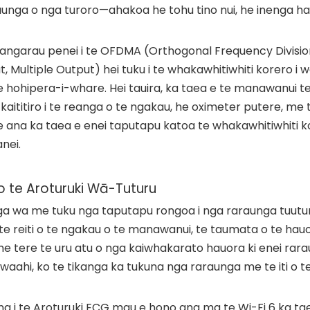
raunga o nga turoro—ahakoa he tohu tino nui, he inenga ha
ngarau penei i te OFDMA (Orthogonal Frequency Division
 Multiple Output) hei tuku i te whakawhitiwhiti korero i 
te hohipera-i-whare. Hei tauira, ka taea e te manawanui t
aititiro i te reanga o te ngakau, he oximeter putere, me t
ana ka taea e enei taputapu katoa te whakawhitiwhiti ko
nei.
o te Aroturuki Wā-Tuturu
nga wa me tuku nga taputapu rongoa i nga raraunga tuutur
te reiti o te ngakau o te manawanui, te taumata o te hauo
 me tere te uru atu o nga kaiwhakarato hauora ki enei rar
e waahi, ko te tikanga ka tukuna nga raraunga me te iti o t
a i te Aroturuki ECG mau e hono ana ma te Wi-Fi 6 ka tae