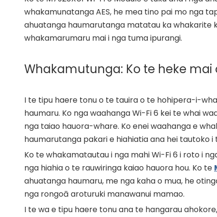
whakamunatanga AES, he mea tino pai mo nga taputa
ahuatanga haumarutanga matatau ka whakarite 
whakamarumaru mai i nga tuma ipurangi.
Whakamutunga: Ko te heke mai o 
I te tipu haere tonu o te tauira o te hohipera-i-w
haumaru. Ko nga waahanga Wi-Fi 6 kei te whai waah
nga taiao hauora-whare. Ko enei waahanga e whakar
haumarutanga pakari e hiahiatia ana hei tautoko i 
Ko te whakamatautau i nga mahi Wi-Fi 6 i roto i nga
nga hiahia o te rauwiringa kaiao hauora hou. Ko te
ahuatanga haumaru, me nga kaha o mua, he otinga 
nga rongoā aroturuki manawanui mamao.
I te wa e tipu haere tonu ana te hangarau ahokore,