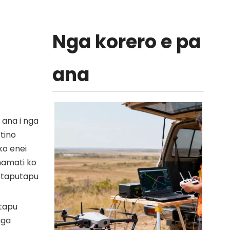
Nga korero e pa
ana
u ana i nga
 tino
ko enei
mamati ko
a taputapu
utapu
nga