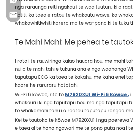
+86 13923714138
nga raraunga reiti ngakau i te waa tuuturu ki o ra
kotiti, ka taea e ratou te whakautu wawe, ka whaka
Īmēra Pakihi: sales@lb-link.com
whakawhitiwhiti korero mo te wa-pono ki te tuku ti
Tautoko hangarau: info@lb-link.com
Te Mahi Mahi: Me pehea te tautok
Imeera amuamu: complain@lb-link.com
I roto i te rauwiringa kaiao hauora hou, me mahi t
nui o te mahi tahi e tukuna ana e nga waahanga Wi-
taputapu ECG ka taea te kakahu, me kaha enei tapu
kaore he raruraru hototahi.
Wi-Fi 6 kōwae, rite te
M7920XU1 Wi-Fi 6 Kōwae
,
i
whakauru ki nga taputapu hou me nga taputapu tuk
te whakamahi tonu i o raatau taputapu rongoa me t
Kei te tautoko te kōwae M7920XU1 i nga paerewa Wi
e taea ai te hono ngawari me te pono puta noa i te 