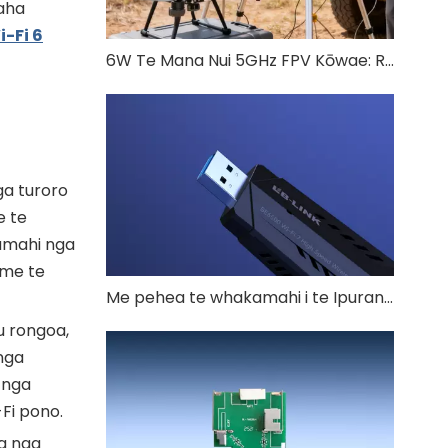
aha
-Fi 6
6W Te Mana Nui 5GHz FPV Kōwae: RTL8812EU-CG mo te FPV Drone Roa-Tama
ga turoro
e te
kamahi nga
 me te
Me pehea te whakamahi i te Ipurangi i runga i te pouaka whakaata?
u rongoa,
nga
 nga
Fi pono.
ha nga