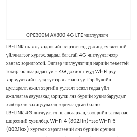
CPE300M AX300 4G LTE чиглүүлэгч
LB-LINK нь хот, хөдөөгийн хэрэглэгчдэд жигд сүлжээний
үйлчилгээг хүргэх, зардал багатай 4G чиглүүлэгчээр
хангах зорилготой. Эдгээр чиглүүлэгчид нарийн төвөгтэй
тохиргоо шаарддаггүй - 4G дохиог шууд Wi-Fi руу
хөрвүүлэхийн тулд зүгээр л асаана уу. Гэр бүлийн
цугларалт, ажил хэргийн уулзалт эсвэл гадаа үйл
ажиллагаа явуулахад зориулж янз бүрийн хувилбаруудыг
хялбархан зохицуулахад зориулагдсан болно.
LB-LINK 4G чиглүүлэгч нь авсаархан, зөөврийн загвараас
ширээний хувилбар, Wi-Fi 4 (802.11n)-ээс Wi-Fi 6
(802.11ax) хүртэлх хэрэглээний янз бүрийн орчинд