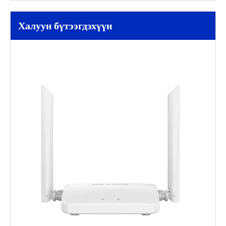
Халуун бүтээгдэхүүн