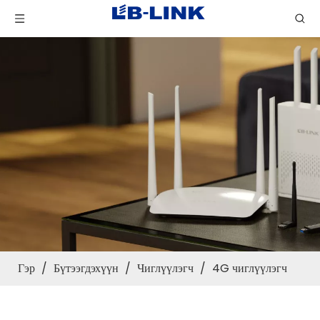
Гэр
/
Бүтээгдэхүүн
/
Чиглүүлэгч
/
4G чиглүүлэгч