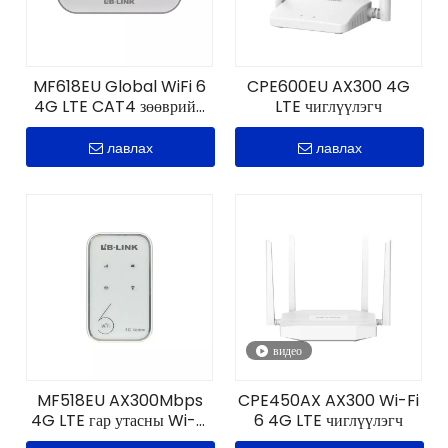
MF618EU Global WiFi 6
CPE600EU AX300 4G
4G LTE CAT4 зөөврийн
LTE чиглүүлэгч
MiFi чиглүүлэгч
лавлах
лавлах
видео
MF518EU AX300Mbps
CPE450AX AX300 Wi-Fi
4G LTE гар утасны Wi-Fi
6 4G LTE чиглүүлэгч
6