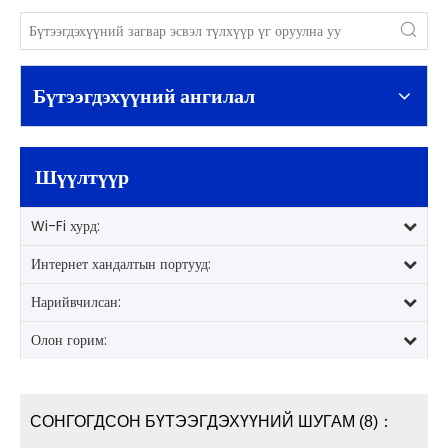
Бүтээгдэхүүний ангилал
Шүүлтүүр
Wi-Fi хурд:
Интернет хандалтын портууд:
Нарийвчилсан:
Олон горим:
СОНГОГДСОН БҮТЭЭГДЭХҮҮНИЙ ШУГАМ (8)：