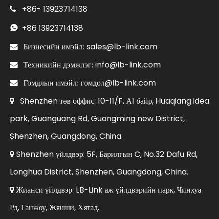
+86-
13923714138

+86
13923714138

sales@lb-link.com

Бизнесийн имэйл:
info@lb-link.com

Техникийн дэмжлэг:
гомдол@lb-link.com

Гомдлын имэйл:
Shenzhen төв оффис: 10-11/F, А1 байр, Huaqiang idea

park, Guanguang Rd, Guangming new District,
Shenzhen, Guangdong, China.
Shenzhen үйлдвэр: 5F, Барилгын C, No.32 Dafu Rd,

Longhua District, Shenzhen, Guangdong, China.
Жианси үйлдвэр: LB-Link аж үйлдвэрийн парк, Чинхуа

Рд, Ганжоу, Жянши, Хятад.