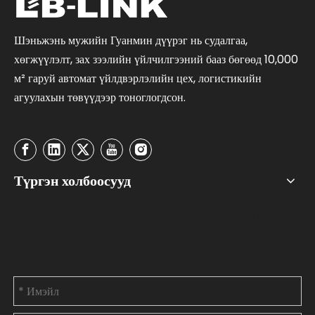
Шэньжэнь мужийн Гуанмин дүүрэг нь судалгаа,
хөгжүүлэлт, зах зээлийн үйлчилгээний бааз бөгөөд 10,000
м² гаруй автомат үйлдвэрлэлийн цех, логистикийн
агуулахын төвүүдээр тоноглогдсон.
Түргэн холбоосууд
Бидэнтэй холбоо барина
уу