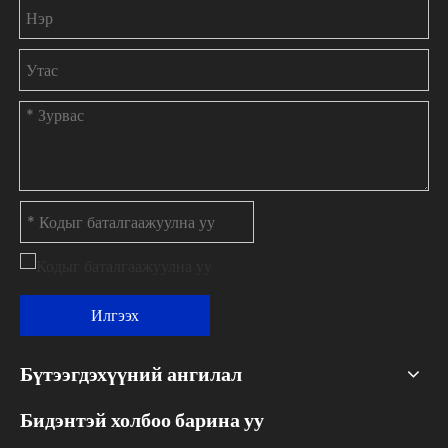
Илгээх
Бүтээгдэхүүний ангилал
Бидэнтэй холбоо барина уу