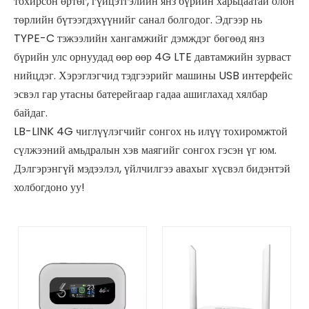
тохирсон өртөг, гүйцэтгэлийн янз бүрийн харьцаатай олон
төрлийн бүтээгдэхүүнийг санал болгодог. Эдгээр нь
TYPE-C тэжээлийн хангамжийг дэмждэг бөгөөд янз
бүрийн улс орнуудад өөр өөр 4G LTE давтамжийн зурваст
нийцдэг. Хэрэглэгчид тэдгээрийг машины USB интерфейс
эсвэл гар утасны батерейгаар гадаа ашиглахад хялбар
байдаг.
LB-LINK 4G чиглүүлэгчийг сонгох нь илүү тохиромжтой
сүлжээний амьдралын хэв маягийг сонгох гэсэн үг юм.
Дэлгэрэнгүй мэдээлэл, үйлчилгээ авахыг хүсвэл бидэнтэй
холбогдоно уу!