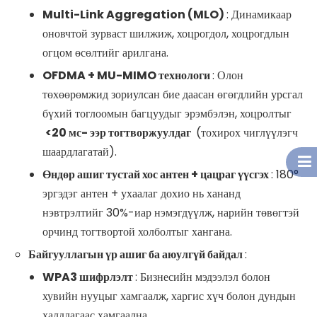
Multi-Link Aggregation (MLO)
: Динамикаар
оновчтой зурваст шилжиж, хоцрогдол, хоцрогдлын
огцом өсөлтийг арилгана.
OFDMA + MU-MIMO технологи
: Олон
төхөөрөмжид зориулсан бие даасан өгөгдлийн урсгал
бүхий тоглоомын багцуудыг эрэмбэлэн, хоцролтыг
<20 мс- ээр тогтворжуулдаг
(тохирох чиглүүлэгч
шаардлагатай).
Өндөр ашиг тустай хос антен + цацраг үүсгэх
: 180°
эргэдэг антен + ухаалаг дохио нь хананд
нэвтрэлтийг 30%-иар нэмэгдүүлж, нарийн төвөгтэй
орчинд тогтвортой холболтыг хангана.
Байгууллагын үр ашиг ба аюулгүй байдал
:
WPA3 шифрлэлт
: Бизнесийн мэдээлэл болон
хувийн нууцыг хамгаалж, харгис хүч болон дундын
халдлагаас хамгаална.