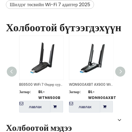
Шилдэг төсвийн Wi-Fi 7 адаптер 2025
Холбоотой бүтээгдэхүүн
BE6500 WiFi 7 Өндөр хурдны утасгүй USB адаптер
WDN900AXBT AX900 Wi-Fi 6 Bluetooth-тэй нийцтэй 5.4 өндөр ашиг тустай USB адаптер
Загвар:
BL-
Загвар:
BL-
Загвар:
WTN6500B
WDN900AXBT
лавлах
лавлах
л
Холбоотой мэдээ