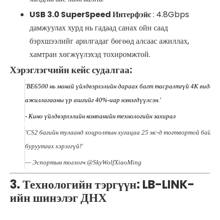
USB 3.0 SuperSpeed ​​Интерфэйс
: 4.8Gbps
дамжуулах хурд нь гадаад санах ойн саад
бэрхшээлийг арилгадаг бөгөөд алсаас ажиллах,
хамтран хөгжүүлэхэд тохиромжтой.
Хэрэглэгчийн кейс судалгаа:
'BE6500 нь манай үйлдвэрлэлийн дараах багт тасралтгүй 4K виде
ажиллагааны үр ашгийг 40%-иар нэмэгдүүлсэн.'
- Кино үйлдвэрлэлийн компанийн технологийн захирал
'CS2 багийн тулаанд хоцролтын хугацаа 25 мс-д тогтвортой байна.
буруутгах хэрэггүй!'
— Эспортын тоглогч @SkyWolfXiaoMing
3. Технологийн тэргүүн: LB-LINK-
ийн шинэлэг ДНХ