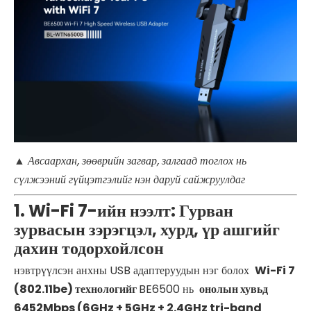
▲
Авсаархан, зөөврийн загвар, залгаад тоглох нь
сүлжээний гүйцэтгэлийг нэн даруй сайжруулдаг
1. Wi-Fi 7-ийн нээлт: Гурван
зурвасын зэрэгцэл, хурд, үр ашгийг
дахин тодорхойлсон
нэвтрүүлсэн анхны USB адаптеруудын нэг болох
Wi-Fi 7
(802.11be) технологийг
BE6500 нь
онолын хувьд
6452Mbps (6GHz + 5GHz + 2.4GHz tri-band