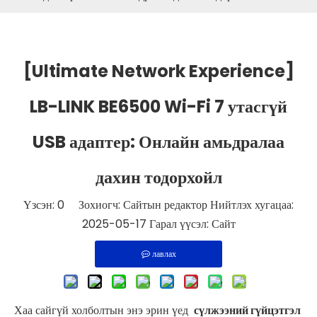
[Ultimate Network Experience]
LB-LINK BE6500 Wi-Fi 7 утасгүй
USB адаптер: Онлайн амьдралаа
дахин тодорхойл
Үзсэн:
0
Зохиогч: Сайтын редактор Нийтлэх хугацаа:
2025-05-17 Гарал үүсэл:
Сайт
лавлах
Хаа сайгүй холболтын энэ эрин үед
сүлжээний гүйцэтгэл