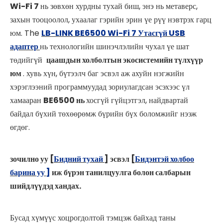
Wi-Fi 7
нь зөвхөн хурдны тухай биш, энэ нь метаверс,
захын тооцоолол, ухаалаг гэрийн эрин үе рүү нэвтрэх гарц
юм. The
LB-LINK BE6500 Wi-Fi 7 Утасгүй USB
адаптер
нь технологийн шинэчлэлийн чухал үе шат
төдийгүй
цаашдын холболтын экосистемийн түлхүүр
юм
. хувь хүн, бүтээлч баг эсвэл аж ахуйн нэгжийн
хэрэглээний программуудад зориулагдсан эсэхээс үл
хамааран
BE6500 нь
хосгүй гүйцэтгэл, найдвартай
байдал бүхий төхөөрөмж бүрийн бүх боломжийг нээж
өгдөг.
зочилно уу [
Бидний тухай
] эсвэл [
Бидэнтэй холбоо
барина уу
]
иж бүрэн танилцуулга болон салбарын
шийдлүүдэд хандах.
Бусад хүмүүс хоцрогдолтой тэмцэж байхад таны