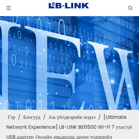
Гэр
/
Блогууд
/
Аж үйлдвэрийн мэдээ
/
[Ultimate
Network Experience] LB-LINK BE6500 Wi-Fi 7 утасгүй
USB адаптер: Онлайн амьдралаа дахин тодорхойл