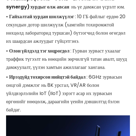
synergy) хурдыг олж авсан
нь үе дамжсан үсрэлт юм.
•
Гайхалтай хурдан шилжүүлэг
: 10 ГБ файлыг ердөө 20
секундын дотор шилжүүлж (хамгийн тохиромжтой
нөхцөлд лабораторид туршсан) бүтээгчид болон өгөгдөл
их шаардсан ажлуудыг гүйцэтгэнэ.
•
Олон үйлдэлд тэг хоцрогдол
: Гурван зурваст ухаалаг
траффик түгээлт нь нөөцийн зөрчилгүй татан авалт, шууд
дамжуулалт, үүлэн хамтын ажиллагааг хангана.
•
Ирээдүйд тохирсон нийцтэй байдал
: 6GHz зурвасын
онцгой дэмжлэг нь 8K урсгал, VR/AR болон
үйлдвэрлэлийн IoT (IIoT) зэрэгт асар их зурвасын
өргөнийг нөөцөлж, дараагийн үеийн дэвшилтэд бэлэн
байдаг.