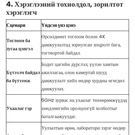
4. Хэрэглээний тохиолдол, зорилтот
хэрэглэгч
Сценари
Үндсэн үнэ цэнэ
Өрсөлдөөнт тоглоом болон 4K
Тоглоом ба
дамжуулалтад зориулсан хоцролт бага,
зугаа цэнгэл
тогтвортой байдал.
Бодит цагийн дүрслэл, үүлэн хамтын
Бүтээлч байдал
ажиллагаа, олон камертай шууд
ба бүтээмж
дамжуулалт хийх өндөр хурдны өгөгдөл
дамжуулах.
6GHz зурвас нь ухаалаг төхөөрөмжүүдэд
Ухаалаг гэр
хөндлөнгийн оролцоогүй холболтыг
баталгаажуулдаг.
Уулзалтын өрөө, лаборатори зэрэг өндөр