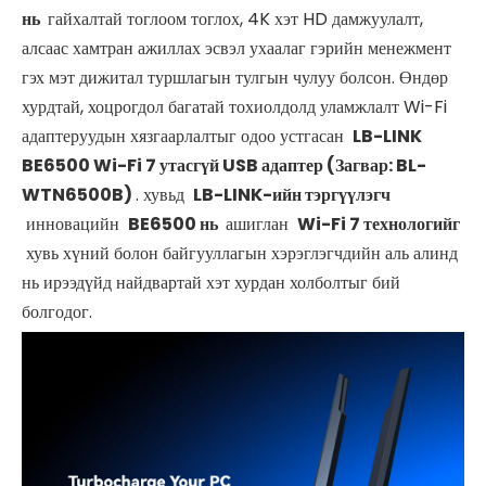
нь
гайхалтай тоглоом тоглох, 4K хэт HD дамжуулалт,
алсаас хамтран ажиллах эсвэл ухаалаг гэрийн менежмент
гэх мэт дижитал туршлагын тулгын чулуу болсон. Өндөр
хурдтай, хоцрогдол багатай тохиолдолд уламжлалт Wi-Fi
адаптеруудын хязгаарлалтыг одоо устгасан
LB-LINK
BE6500 Wi-Fi 7 утасгүй USB адаптер (Загвар: BL-
WTN6500B)
. хувьд
LB-LINK-ийн тэргүүлэгч
инновацийн
BE6500 нь
ашиглан
Wi-Fi 7 технологийг
хувь хүний ​​болон байгууллагын хэрэглэгчдийн аль алинд
нь ирээдүйд найдвартай хэт хурдан холболтыг бий
болгодог.