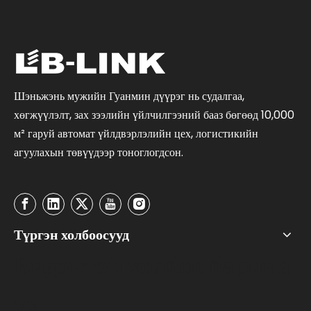
Шэньжэнь мужийн Гуанмин дүүрэг нь судалгаа,
хөгжүүлэлт, зах зээлийн үйлчилгээний бааз бөгөөд 10,000
м² гаруй автомат үйлдвэрлэлийн цех, логистикийн
агуулахын төвүүдээр тоноглогдсон.
Түргэн холбоосууд
Бидэнтэй холбоо барина
уу