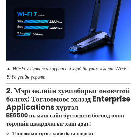
▲
Wi-Fi 7 Гурвалсан зурвасын хурд ба уламжлалт Wi-Fi
5: Үе үеийн үсрэлт
2. Мэргэжлийн хувилбарыг оновчтой
болгох: Тоглоомоос эхлээд Enterprise
Applications хүртэл
BE6500 нь маш сайн бүтээгдсэн бөгөөд олон
төрлийн шаардлагыг хангадаг:
Тоглоомын зэрэглэлийн бага хоцролт
: