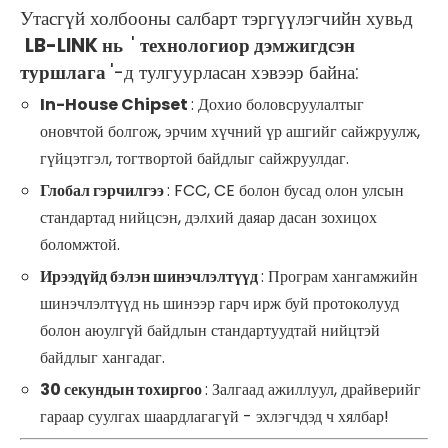
Утасгүй холбооны салбарт тэргүүлэгчийн хувьд
LB-LINK нь
'
технологиор дэмжигдсэн
туршлага
'-д тулгуурласан хэвээр байна:
In-House Chipset
: Дохио боловсруулалтыг
оновчтой болгож, эрчим хүчний үр ашгийг сайжруулж,
гүйцэтгэл, тогтвортой байдлыг сайжруулдаг.
Глобал гэрчилгээ
: FCC, CE болон бусад олон улсын
стандартад нийцсэн, дэлхий даяар дасан зохицох
боломжтой.
Ирээдүйд бэлэн шинэчлэлтүүд
: Програм хангамжийн
шинэчлэлтүүд нь шинээр гарч ирж буй протоколууд
болон аюулгүй байдлын стандартуудтай нийцтэй
байдлыг хангадаг.
30 секундын тохиргоо
: Залгаад ажиллуул, драйверийг
гараар суулгах шаардлагагүй - эхлэгчдэд ч хялбар!