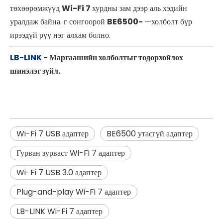
төхөөрөмжүүд
Wi-Fi 7
хурдны зам дээр аль хэдийн
уралдаж байна. г сонгоорой
BE6500-
—холболт бүр
ирээдүй рүү нэг алхам болно.
LB-LINK
- Маргаашийн холболтыг тодорхойлох
шинэлэг зүйл.
Wi-Fi 7 USB адаптер
BE6500 утасгүй адаптер
Гурван зурваст Wi-Fi 7 адаптер
Wi-Fi 7 USB 3.0 адаптер
Plug-and-play Wi-Fi 7 адаптер
LB-LINK Wi-Fi 7 адаптер