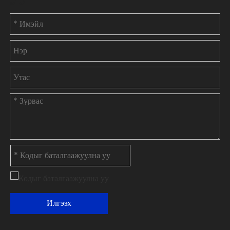
Илгээх