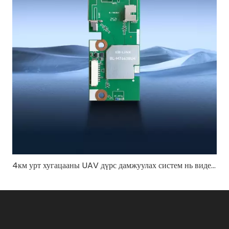
4км урт хугацааны UAV дүрс дамжуулах систем нь видеоны тогтвортой чанарыг хэрхэн хангадаг вэ?