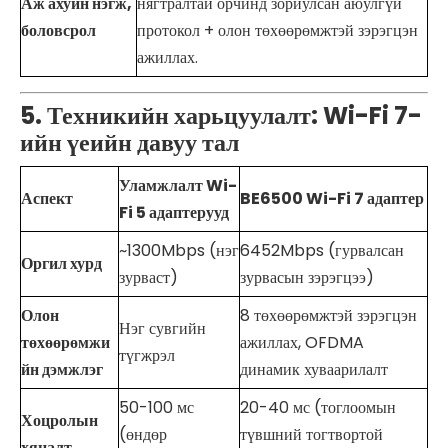
Аж ахуйн нэгж,
нягтралтай орчинд зориулсан аюулгүй
боловсрол
протокол + олон төхөөрөмжтэй зэрэгцэн
ажиллах.
5. Техникийн харьцуулалт: Wi-Fi 7-
ийн үеийн давуу тал
Уламжлалт Wi-
Аспект
BE6500 Wi-Fi 7 адаптер
Fi 5 адаптерууд
~1300Mbps (нэг
6452Mbps (гурвалсан
Оргил хурд
зурваст)
зурвасын зэрэгцээ)
Олон
8 төхөөрөмжтэй зэрэгцэн
Нэг сувгийн
төхөөрөмжи
ажиллах, OFDMA
түгжрэл
йн дэмжлэг
динамик хуваарилалт
50-100 мс
20-40 мс (тоглоомын
Хоцролын
(өндөр
түвшний тогтвортой
хяналт