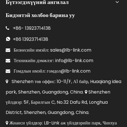
Бүтээгдэхүүний ангилал
Бидэнтэй холбоо барина уу
+86-
13923714138

+86
13923714138

sales@lb-link.com

Бизнесийн имэйл:
info@lb-link.com

Техникийн дэмжлэг:
гомдол@lb-link.com

Гомдлын имэйл:
Shenzhen төв оффис: 10-11/F, А1 байр, Huaqiang idea

park, Shenzhen, Guangdong, China.
Shenzhen

үйлдвэр: 5F, Барилгын C, No.32 Dafu Rd, Longhua
District, Shenzhen, Guangdong, China.
Жианси үйлдвэр: LB-Link аж үйлдвэрийн парк, Чинхуа
