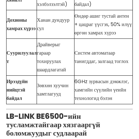
хэлбэлзэлтэй)
байдал)
Өндөр ашиг тустай антен
Дохионы
Ханан дундуур
+ цацраг үүсгэх, 50% илүү
хамрах хүрээ
сул
өргөн хамрах хүрээ
Драйверыг
Суурилуулал
гараар
Систем автоматаар
т
тохируулах
танигддаг, залгаад тоглох
шаардлагатай
Ирээдүйн
6GHz зурвасын дэмжлэг,
Зөвхөн хуучин
нийцтэй
хамгийн сүүлийн үеийн
хамтлагууд
байдал
технологид бэлэн
LB-LINK BE6500-ийн
тусламжтайгаар хязгааргүй
боломжуудыг судлаарай