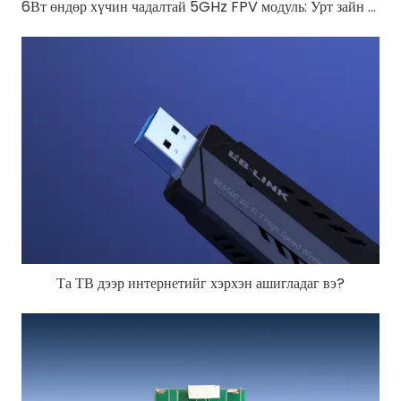
6Вт өндөр хүчин чадалтай 5GHz FPV модуль: Урт зайн нисгэгчгүй FPV-д зориулсан RTL8812EU-CG
Та ТВ дээр интернетийг хэрхэн ашигладаг вэ?