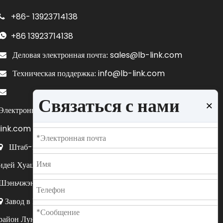
+86-
13923714138

+86
13923714138

sales@lb-link.com

Деловая электронная почта:
info@lb-link.com

Техническая поддержка:

Связаться с нами
×
пожаловаться@lb-
Электронная почта для жалоб:
link.com
Штаб-квартира в Шэньчжэне: 10-11/F, корпус A1, парк

идей Хуацян, улица Гуангуан, новый район Гуанмин,
Шэньчжэнь, провинция Гуандун, Китай.
Завод в Шэньчжэне: 5F, корпус C, улица Дафу № 32,

район Лунхуа, Шэньчжэнь, провинция Гуандун, Китай.