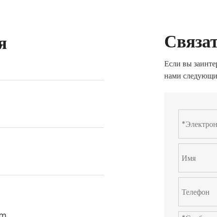
Связат
я
Если вы заинте
нами следующи
om