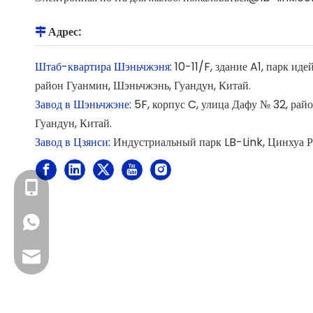
Адрес:

Штаб-квартира Шэньчжэня:
10-11/F, здание A1, парк ид
район Гуанмин, Шэньчжэнь, Гуандун, Китай.
Завод в Шэньчжэне:
5F, корпус C, улица Дафу № 32, рай
Гуандун, Китай.
Завод в Цзянси:
Индустриальный парк LB-Link, Цинхуа Ро
+86- 13923714138
+86 13923714138
Деловая электронная почта: sales@lb-link.com
Техническая поддержка: info@lb-link.com