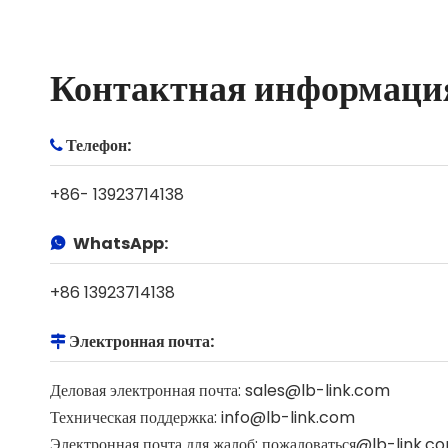
Контактная информаци
Телефон:

+86- 13923714138
WhatsApp:

+86 13923714138
Электронная почта:

Деловая электронная почта:
sales@lb-link.com
Техническая поддержка:
info@lb-link.com
Электронная почта для жалоб:
пожаловаться@lb-link.c