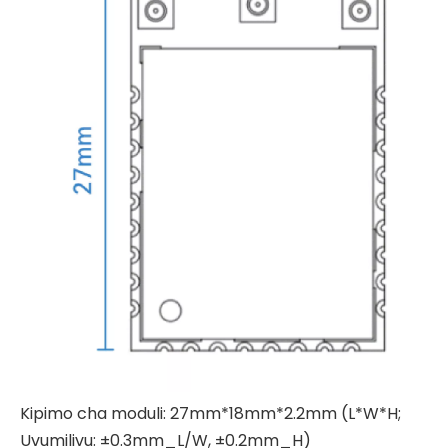
Kipimo cha moduli: 27mm*18mm*2.2mm (L*W*H;
Uvumilivu: ±0.3mm_L/W, ±0.2mm_H)