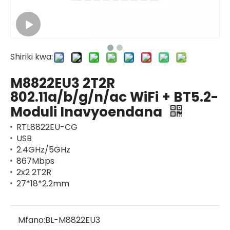
Shiriki kwa:
M8822EU3 2T2R
802.11a/b/g/n/ac WiFi + BT5.2-
Moduli Inavyoendana
RTL8822EU-CG
USB
2.4GHz/5GHz
867Mbps
2x2 2T2R
27*18*2.2mm
Mfano:
BL-M8822EU3