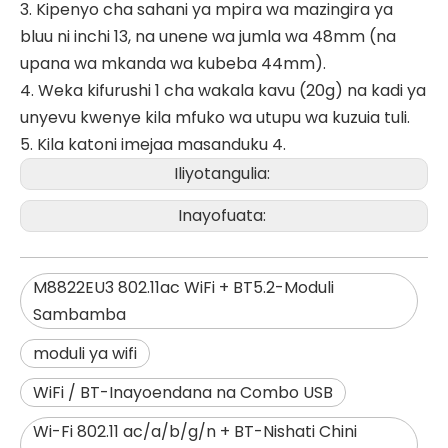
3. Kipenyo cha sahani ya mpira wa mazingira ya
bluu ni inchi 13, na unene wa jumla wa 48mm (na
upana wa mkanda wa kubeba 44mm).
4. Weka kifurushi 1 cha wakala kavu (20g) na kadi ya
unyevu kwenye kila mfuko wa utupu wa kuzuia tuli.
5. Kila katoni imejaa masanduku 4.
Iliyotangulia:
Inayofuata:
M8822EU3 802.11ac WiFi + BT5.2-Moduli
Sambamba
moduli ya wifi
WiFi / BT-Inayoendana na Combo USB
Wi-Fi 802.11 ac/a/b/g/n + BT-Nishati Chini