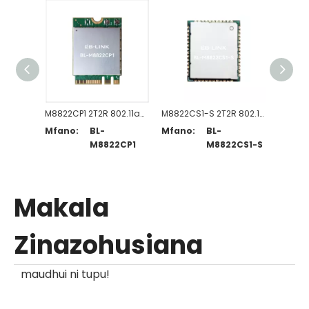
M8822CP1 2T2R 802.11a/b/g/n/ac WiFi + BT5.0-Moduli Inavyoendana
M8822CS1-S 2T2R 802.11a/b/g/n/ac WiFi + BT5.0-Moduli Inavyoendana
Mfano:
BL-
Mfano:
BL-
Mfano
M8822CP1
M8822CS1-S
Makala
Zinazohusiana
maudhui ni tupu!