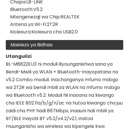
Chapa:
LB-LINK
Bluetooth:
V5.2
Mtengenezaji wa Chip:
REALTEK
Antena ya Wi-Fi:
2T2R
Kiolesura:
Kiolesura cha USB2.0
Maelezo ya Bidhaa
Utangulizi
BL-M8822EU3 ni moduli iliyounganishwa sana ya
Bendi-Mwili ya WLAN + Bluetooth-Inayopatana na
v5.2 Combo moduli. Inachanganya mfumo mdogo
wa 2T2R wa bendi mbili za WLAN na mfumo mdogo
wa Bluetooth v5.2. Moduli hii inaoana na kiwango
cha IEEE 802.11a/b/g/n/ac na hutoa kiwango cha juu
zaidi cha PHY hadi 867Mbps, inaauni hali mbili ya
BT/BLE inayotii BT v5.2/v4.2/v2.1, inatoa
muunganisho wa wireless wa kipengele kwa