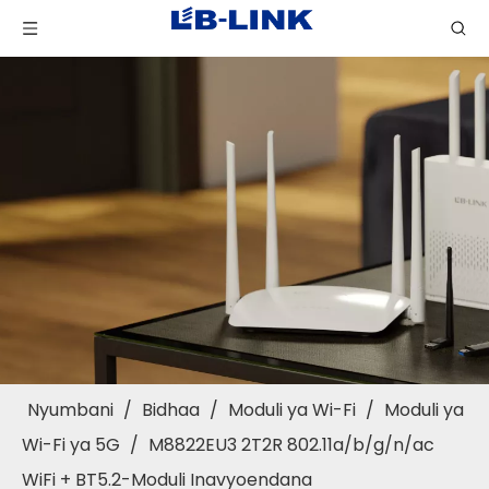
Nyumbani
/
Bidhaa
/
Moduli ya Wi-Fi
/
Moduli ya
Wi-Fi ya 5G
/
M8822EU3 2T2R 802.11a/b/g/n/ac
WiFi + BT5.2-Moduli Inavyoendana