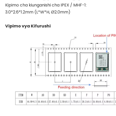
Kipimo cha kiunganishi cha IPEX / MHF-1:
3.0*2.6*1.2mm (L*W*H, Ø2.0mm)
Vipimo vya Kifurushi