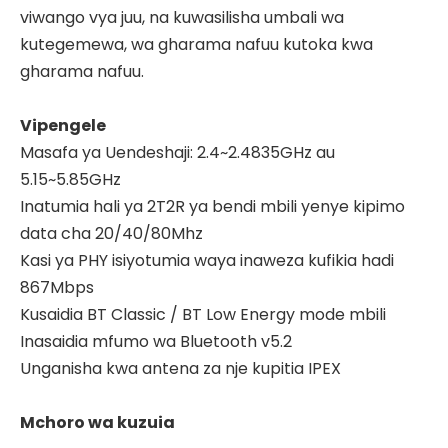
viwango vya juu, na kuwasilisha umbali wa
kutegemewa, wa gharama nafuu kutoka kwa
gharama nafuu.
Vipengele
Masafa ya Uendeshaji: 2.4~2.4835GHz au
5.15~5.85GHz
Inatumia hali ya 2T2R ya bendi mbili yenye kipimo
data cha 20/40/80Mhz
Kasi ya PHY isiyotumia waya inaweza kufikia hadi
867Mbps
Kusaidia BT Classic / BT Low Energy mode mbili
Inasaidia mfumo wa Bluetooth v5.2
Unganisha kwa antena za nje kupitia IPEX
Mchoro wa kuzuia