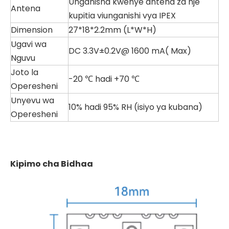
Unganisha kwenye antena za nje
Antena
kupitia viunganishi vya IPEX
Dimension
27*18*2.2mm (L*W*H)
Ugavi wa
DC 3.3V±0.2V@ 1600 mA( Max)
Nguvu
Joto la
-20 ℃ hadi +70 ℃
Operesheni
Unyevu wa
10% hadi 95% RH (isiyo ya kubana)
Operesheni
Kipimo cha Bidhaa