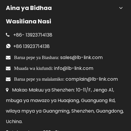
Aina ya Bidhaa
Wasiliana Nasi
+86-
13923714138

+86
13923714138

sales@lb-link.com

Barua pepe ya Biashara:
info@lb-link.com

Msaada wa kiufundi:
complain@lb-link.com

Barua pepe ya malalamiko:
Makao Makuu ya Shenzhen: 10-11/F, Jengo A1,

mbuga ya mawazo ya Huaqiang, Guanguang Rd,
wilaya mpya ya Guangming, Shenzhen, Guangdong,
Uchina.