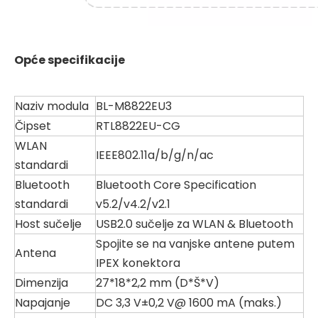
Opće specifikacije
Naziv modula
BL-M8822EU3
Čipset
RTL8822EU-CG
WLAN
IEEE802.11a/b/g/n/ac
standardi
Bluetooth
Bluetooth Core Specification
standardi
v5.2/v4.2/v2.1
Host sučelje
USB2.0 sučelje za WLAN & Bluetooth
Spojite se na vanjske antene putem
Antena
IPEX konektora
Dimenzija
27*18*2,2 mm (D*Š*V)
Napajanje
DC 3,3 V±0,2 V@ 1600 mA (maks.)