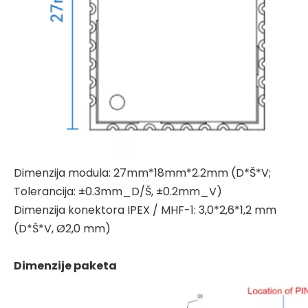
Dimenzija modula: 27mm*18mm*2.2mm (D*Š*V;
Tolerancija: ±0.3mm_D/Š, ±0.2mm_V)
Dimenzija konektora IPEX / MHF-1: 3,0*2,6*1,2 mm
(D*Š*V, Ø2,0 mm)
Dimenzije paketa