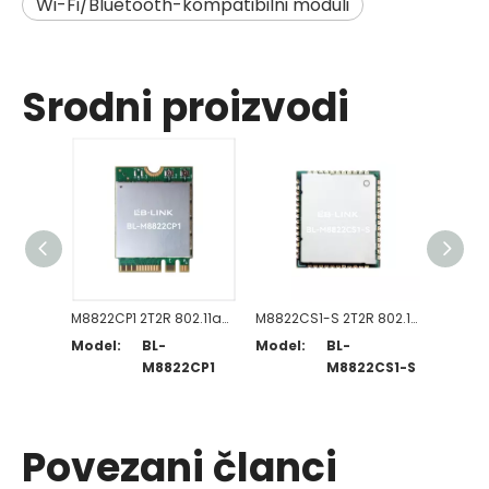
Wi-Fi/Bluetooth-kompatibilni moduli
Srodni proizvodi
M8822CP1 2T2R 802.11a/b/g/n/ac WiFi + modul kompatibilan s BT5.0
M8822CS1-S 2T2R 802.11a/b/g/n/ac WiFi + BT5.0-kompatibilni modul
Model:
BL-
Model:
BL-
Model
M8822CP1
M8822CS1-S
Povezani članci