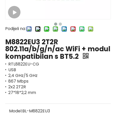
Podijeli na:
M8822EU3 2T2R
802.11a/b/g/n/ac WiFi + modul
kompatibilan s BT5.2
RTL8822EU-CG
USB
2,4 GHz/5 GHz
867 Mbps
2x2 2T2R
27*18*2,2 mm
Model:
BL-M8822EU3