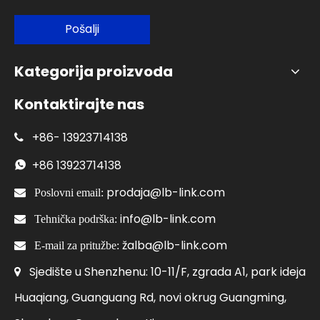
Pošalji
Kategorija proizvoda
Kontaktirajte nas
+86-
13923714138

+86
13923714138

prodaja@lb-link.com

Poslovni email:
info@lb-link.com

Tehnička podrška:
žalba@lb-link.com

E-mail za pritužbe:
Sjedište u Shenzhenu: 10-11/F, zgrada A1, park ideja

Huaqiang, Guanguang Rd, novi okrug Guangming,