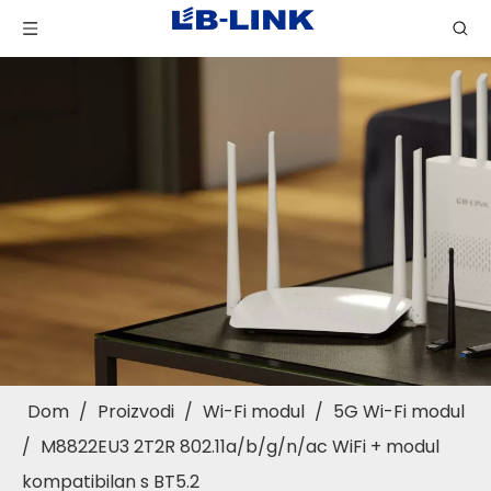
Dom
/
Proizvodi
/
Wi-Fi modul
/
5G Wi-Fi modul
/
M8822EU3 2T2R 802.11a/b/g/n/ac WiFi + modul
kompatibilan s BT5.2