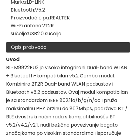
Marka:
LB-LINK
Bluetooth:
V5.2
Proizvođač čipa:
REALTEK
Wi-Fi antena:
2T2R
sučelje:
USB2.0 sučelje
Opis proizvoda
Uvod
BL-M8822EU3 je visoko integrirani Dual-band WLAN
+ Bluetooth-kompatibilan v5.2 Combo modul.
Kombinira 2T2R Dual-band WLAN podsustav i
Bluetooth v5.2 podsustav. Ovaj modul kompatibilan
je sa standardom IEEE 802.11a/b/g/n/ac i pruža
maksimalnu PHY brzinu do 867Mbps, podržava BT /
BLE dvostruki način rada s kompatibilnošću BT
v5.2/v4.2/v2.1, nudi bežično povezivanje bogato
značajkama po visokim standardima i isporučuje