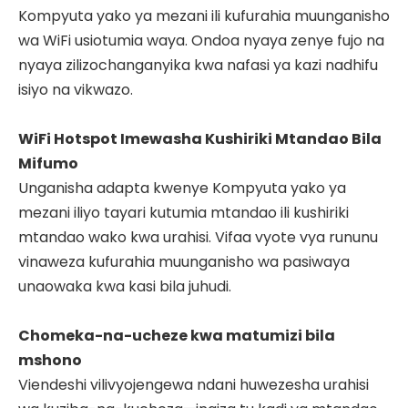
Kompyuta yako ya mezani ili kufurahia muunganisho
wa WiFi usiotumia waya. Ondoa nyaya zenye fujo na
nyaya zilizochanganyika kwa nafasi ya kazi nadhifu
isiyo na vikwazo.
WiFi Hotspot Imewasha Kushiriki Mtandao Bila
Mifumo
Unganisha adapta kwenye Kompyuta yako ya
mezani iliyo tayari kutumia mtandao ili kushiriki
mtandao wako kwa urahisi. Vifaa vyote vya rununu
vinaweza kufurahia muunganisho wa pasiwaya
unaowaka kwa kasi bila juhudi.
Chomeka-na-ucheze kwa matumizi bila
mshono
Viendeshi vilivyojengewa ndani huwezesha urahisi