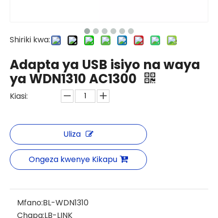
Shiriki kwa:
Adapta ya USB isiyo na waya
ya WDN1310 AC1300
Kiasi:
Uliza
Ongeza kwenye Kikapu
Mfano:
BL-WDN1310
Chapa:
LB-LINK