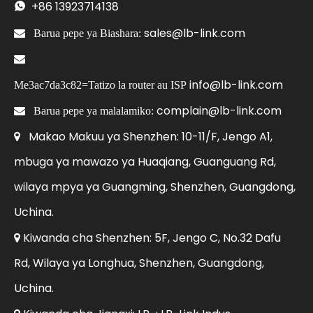
+86
13923714138

sales@lb-link.com

Barua pepe ya Biashara:

info@lb-link.com
Me3ac7da3c82=Tatizo la router au ISP
complain@lb-link.com

Barua pepe ya malalamiko:
Makao Makuu ya Shenzhen: 10-11/F, Jengo A1,

mbuga ya mawazo ya Huaqiang, Guanguang Rd,
wilaya mpya ya Guangming, Shenzhen, Guangdong,
Uchina.
Kiwanda cha Shenzhen: 5F, Jengo C, No.32 Dafu

Rd, Wilaya ya Longhua, Shenzhen, Guangdong,
Uchina.