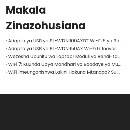
Makala
Zinazohusiana
Adapta ya USB ya BL-WDN900AXBT Wi-Fi 6 ya Bendi-mbili: Uboreshaji Mara Mbili kwa Mitandao Isiyo na Waya na Bluetooth 5.4
Adapta ya USB ya BL-WDN950AX Wi-Fi 6: Inayoshikamana na Inawaka-Haraka, Inafanya Kazi Bila Mshono Katika Windows, macOS, Linux
Wezesha Ubunifu wa Laptop! Moduli ya Bendi-tatu ya LB-LINK ya WiFi7 Inafungua Miundo Mipya ya Muunganisho Usio na Waya
WiFi 7: Kuunda Upya Mandhari ya Baadaye ya Muunganisho wa Wireless wa Kasi ya Juu
WiFi Imeunganishwa Lakini Hakuna Mtandao? Suluhisho Rahisi Unaweza Kujaribu