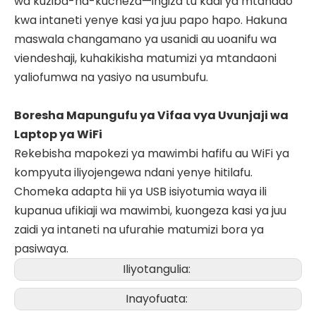
wa kuziba-na-kucheza—ingiza tu kadi ya mtandao
kwa intaneti yenye kasi ya juu papo hapo. Hakuna
maswala changamano ya usanidi au uoanifu wa
viendeshaji, kuhakikisha matumizi ya mtandaoni
yaliofumwa na yasiyo na usumbufu.
Boresha Mapungufu ya Vifaa vya Uvunjaji wa
Laptop ya WiFi
Rekebisha mapokezi ya mawimbi hafifu au WiFi ya
kompyuta iliyojengewa ndani yenye hitilafu.
Chomeka adapta hii ya USB isiyotumia waya ili
kupanua ufikiaji wa mawimbi, kuongeza kasi ya juu
zaidi ya intaneti na ufurahie matumizi bora ya
pasiwaya.
Iliyotangulia:
Inayofuata: