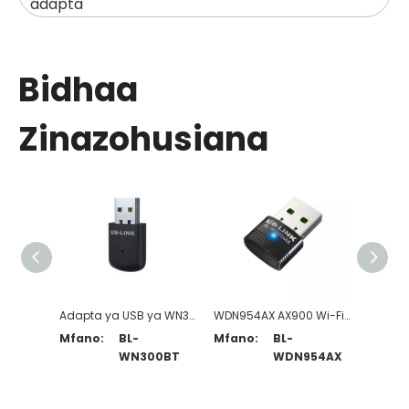
adapta
Bidhaa
Zinazohusiana
v
Adapta ya USB ya WN300BT Nano Wi-Fi+BT4.0
WDN954AX AX900 Wi-Fi 6 Bluetooth 5.4 Adapta ya USB
Mfano:
BL-
Mfano:
BL-
Mfano
WN300BT
WDN954AX