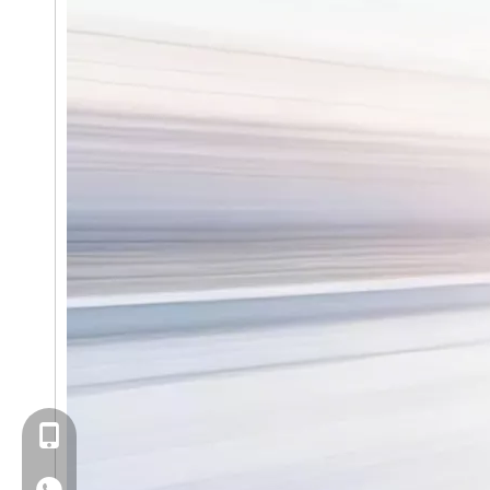
+86- 13923714138