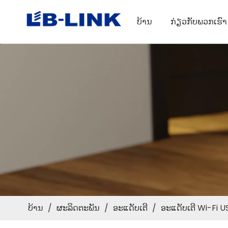
ບ້ານ
ກ່ຽວກັບພວກເຮົາ
ບ້ານ
/
ຜະລິດຕະພັນ
/
ອະແດັບເຕີ
/
ອະແດັບເຕີ Wi-Fi U