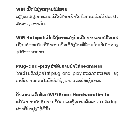
WiFi ເປີດໃຊ້ງານງ່າຍບໍ່ມີສາຍ
ພຽງ​ແຕ່​ສຽບ​ອະ​ແດບ​ເຕີ​ໄຮ້​ສາຍ​ເຂົ້າ​ໄປ​ໃນ​ຄອມ​ພິວ​ເຕີ deskt
ສະອາດ, ບໍ່ຈໍາກັດ.
WiFi Hotspot ເປີດໃຊ້ການແບ່ງປັນເຄືອຂ່າຍແບບບໍ່ມີຮອຍຕໍ
ເຊື່ອມຕໍ່ອະແດັບເຕີກັບຄອມພິວເຕີຕັ້ງໂຕະທີ່ພ້ອມອິນເຕີເນັດຂອງທ່າ
ໄດ້​ຢ່າງ​ງ່າຍ​ດາຍ​.
Plug-and-play ສໍາລັບການນໍາໃຊ້ seamless
ໄດເວີໃນຕົວຊ່ວຍໃຫ້ plug-and-play ສະດວກສະບາຍ—ພຽງແຕ່ໃສ່
ປະສົບການອອນໄລນ໌ທີ່ບໍ່ຫຍຸ້ງຍາກແລະບໍ່ຫຍຸ້ງຍາກ.
ອັບເກຣດແລັບທັອບ WiFi Break Hardware limits
ແກ້​ໄຂ​ການ​ຮັບ​ສັນ​ຍານ​ທີ່​ອ່ອນ​ແອ​ຫຼື​ຄວາມ​ຜິດ​ພາດ​ໃນ
ສາຍທີ່ປັບປຸງໃຫ້ດີຂຶ້ນ.