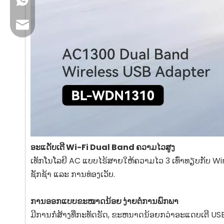
+86 13923714138
ອີເມວທຸລະກິດ: sales@lb-link.com
ສະຫນັບສະຫນູນດ້ານວິຊາການ: info@lb-link.com
ອີເມວຮ້ອງຮຽນ: complain@lb-link.com
ອະແດັບເຕີ Wi-Fi Dual Band ຄວາມໄວສູງ
ເທັກໂນໂລຍີ AC ແບບໄຮ້ສາຍໃຫ້ຄວາມໄວ 3 ເທົ່າທຽບກັບ Wi
ຊັກຊ້າ ແລະ ການທ່ອງເວັບ.
ການອອກແບບຂະໜາດນ້ອຍ ງ່າຍຕໍ່ການພົກພາ
ມີການກໍ່ສ້າງທີ່ກະທັດຮັດ, ຂະຫນາດນ້ອຍກວ່າອະແດບເຕີ US