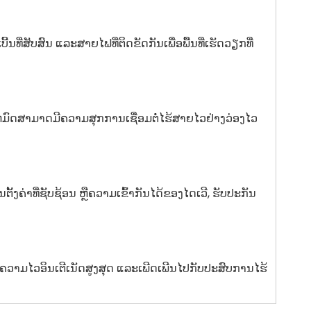
ຄເບີ້ນທີ່ສັບສົນ ແລະສາຍໄຟທີ່ຕິດຂັດກັນເພື່ອພື້ນທີ່ເຮັດວຽກທີ່
ສາ​ມາດ​ມີ​ຄວາມ​ສຸກ​ການ​ເຊື່ອມ​ຕໍ່​ໄຮ້​ສາຍ​ໄວ​ຢ່າງ​ວ່ອງ​ໄວ​
ງຄ່າທີ່ຊັບຊ້ອນ ຫຼືຄວາມເຂົ້າກັນໄດ້ຂອງໄດເວີ, ຮັບປະກັນ
ພີ່ມຄວາມໄວອິນເຕີເນັດສູງສຸດ ແລະເພີດເພີນໄປກັບປະສົບການໄຮ້