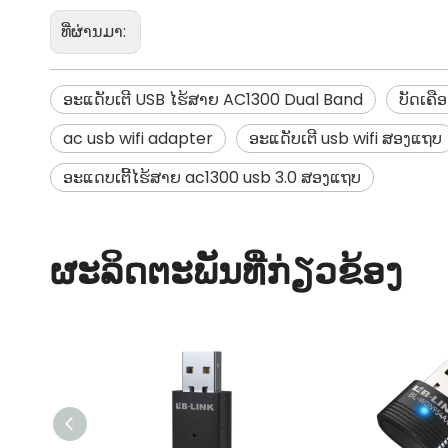
ທີ່ຜ່ານມາ:
ອະແດັບເຕີ USB ໄຮ້ສາຍ AC1300 Dual Band
ບັດເຄື
ac usb wifi adapter
ອະແດັບເຕີ usb wifi ສອງແຖບ
ອະແດບເຕີ້ໄຮ້ສາຍ ac1300 usb 3.0 ສອງແຖບ
ຜະລິດຕະພັນທີ່ກ່ຽວຂ້ອງ