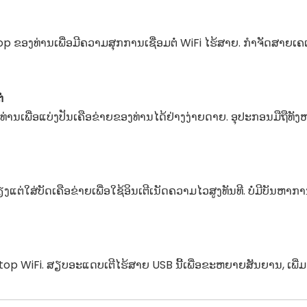
op ຂອງ​ທ່ານ​ເພື່ອ​ມີ​ຄວາມ​ສຸກ​ການ​ເຊື່ອມ​ຕໍ່ WiFi ໄຮ້​ສາຍ​. ກໍາຈັດສາຍເ
່
ນເພື່ອແບ່ງປັນເຄືອຂ່າຍຂອງທ່ານໄດ້ຢ່າງງ່າຍດາຍ. ອຸ​ປະ​ກອນ​ມື​ຖື​ທັງ​ຫມົດ​
ບັດເຄືອຂ່າຍເພື່ອໃຊ້ອິນເຕີເນັດຄວາມໄວສູງທັນທີ. ບໍ່ມີບັນຫາການຕັ້
​ຕົວ laptop WiFi. ສຽບອະແດບເຕີໄຮ້ສາຍ USB ນີ້ເພື່ອຂະຫຍາຍສັນຍານ, ເ