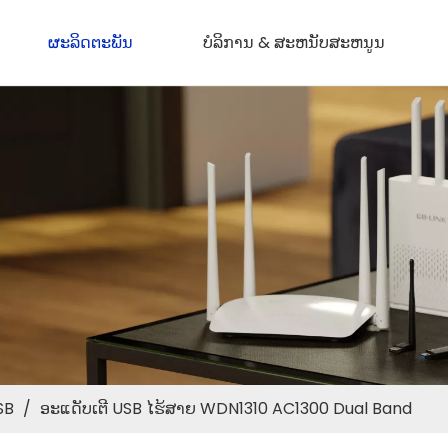
ຜະລິດຕະພັນ
ບໍລິການ & ສະຫນັບສະຫນູນ
SB
/
ອະແດັບເຕີ USB ໄຮ້ສາຍ WDN1310 AC1300 Dual Band