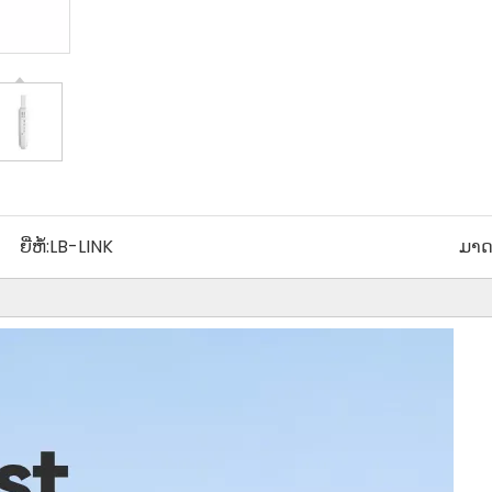
ຍີ່ຫໍ້:
LB-LINK
ມາດ