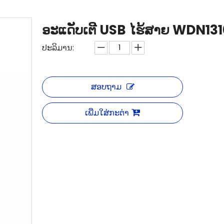
ອະແດັບເຕີ USB ໄຮ້ສາຍ WDN1
ປະລິມານ:
ສອບຖາມ
ເພີ່ມໃສ່ກະຕ່າ