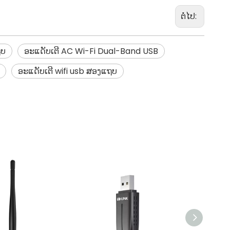
ຕໍ່ໄປ:
ຖບ
ອະແດັບເຕີ AC Wi-Fi Dual-Band USB
ອະແດັບເຕີ wifi usb ສອງແຖບ