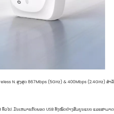
reless N. ສູງສຸດ 867Mbps (5GHz) & 400Mbps (2.4GHz) ສຳລັບກ
B ທົ່ວໄປ. ມັນເຫມາະກັບພອດ USB ທັງໝົດຢ່າງສົມບູນແບບ ແລະສາມາດເຄ