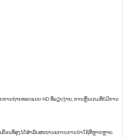
ານຖ່າຍທອດແບບ HD ທີ່ລຽບງ່າຍ, ການຫຼິ້ນເກມທີ່ບໍ່ມີການ
ື່ອນທີ່ສູງໄດ້ສໍາລັບສະຖານະການການນໍາໃຊ້ທີ່ຫຼາກຫຼາຍ.