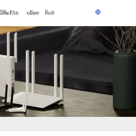
ວິທີແກ້ໄຂ
ບລັອກ
ຕິດຕໍ່