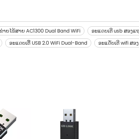
ອຂ່າຍໄຮ້ສາຍ AC1300 Dual Band WiFi
ອະແດບເຕີ usb ສອງແ
ອະແດບເຕີ້ USB 2.0 WiFi Dual-Band
ອະແດັບເຕີ wifi ສອງ