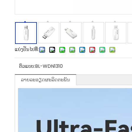
ແບ່ງປັນໄປທີ່:
ຕົວແບບ:
BL-WDN1310
ລາຍ​ລະ​ອຽດ​ຜະ​ລິດ​ຕະ​ພັນ