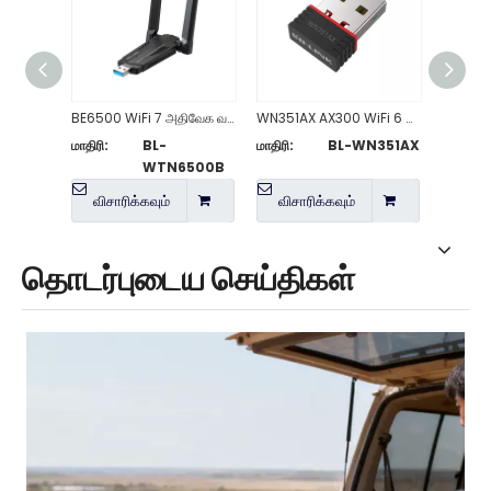
BE6500 WiFi 7 அதிவேக வயர்லெஸ் USB அடாப்டர்
WN351AX AX300 WiFi 6 வயர்லெஸ் நானோ USB அடாப்டர்
மாதிரி:
BL-
மாதிரி:
BL-WN351AX
மாதிரி:
WTN6500B
விசாரிக்கவும்
விசாரிக்கவும்
விசா
தொடர்புடைய செய்திகள்