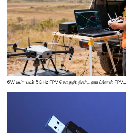
6W உயர்-பவர் 5GHz FPV தொகுதி: நீண்ட தூர ட்ரோன் FPVக்கான RTL8812EU-CG