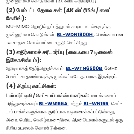
முன்னுரிமை கொடுங்கள் (3x வேக அதிகரிப்பு).
(2) மேம்பட்ட தேவைகள் (4K ஸ்ட்ரீமிங் / லைட்
கேமிங்):
MU-MIMO தொழில்நுட்பத்துடன் கூடிய மாடல்களுக்கு
முன்னுரிமை கொடுங்கள்
BL-WDN1800H
, மென்மையான
பல சாதன செயல்பாட்டை உறுதி செய்கிறது.
(3) எதிர்காலச் சரிபார்ப்பு (வைஃபை 7 டிவைஸ்
இகோசிஸ்டம்):
நேரடியாகத் தேர்ந்தெடுக்கவும்
BL-WTN6500B
6GHz
பேண்ட் சாதனங்களுக்கு முன்கூட்டியே தயாராக இருக்கும்.
(4) சிறப்பு காட்சிகள்:
1.
ஸ்மார்ட் டிவி / செட்-டாப் பாக்ஸ் பயனர்கள்:
மாடல்களைப்
பரிந்துரைக்கவும்
BL-WN156A
மற்றும்
BL-WN155
. செட்-
டாப் பாக்ஸ்களுக்காக குறிப்பாக வடிவமைக்கப்பட்டுள்ளது,
அவை பெரிய, நெகிழ்வான-நிலை ஆண்டெனாக்களுடன் ஒரு
சிறிய உடலைக் கொண்டுள்ளன.