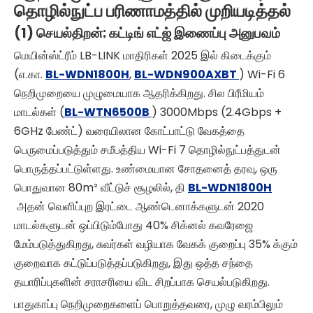
தொழில்நுட்ப பரிணாமத்தில் முறியடித்தல்
(1) செயல்திறன்: கட்டிங் எட்ஜ் இணைப்பு அனுபவம்
மெயின்ஸ்ட்ரீம் LB-LINK மாதிரிகள் 2025 இல் கிடைக்கும்
(எ.கா.
BL-WDN1800H
,
BL-WDN900AXBT
) Wi-Fi 6
நெறிமுறையை முழுமையாக ஆதரிக்கிறது. சில பிரீமியம்
மாடல்கள் (
BL-WTN6500B
) 3000Mbps (2.4Gbps +
6GHz பேண்ட்) வரையிலான கோட்பாட்டு வேகத்தை
பெருமைப்படுத்தும் சமீபத்திய Wi-Fi 7 தொழில்நுட்பத்துடன்
பொருத்தப்பட்டுள்ளது. உண்மையான சோதனைத் தரவு, ஒரு
பொதுவான 80m² வீட்டுச் சூழலில், தி
BL-WDN1800H
அதன் வெளிப்புற இரட்டை ஆண்டெனாக்களுடன் 2020
மாடல்களுடன் ஒப்பிடும்போது 40% சிக்னல் கவரேஜை
மேம்படுத்துகிறது, சுவர்கள் வழியாக வேகக் குறைப்பு 35% க்கும்
குறைவாக கட்டுப்படுத்தப்படுகிறது, இது ஒத்த சந்தை
தயாரிப்புகளின் சராசரியை விட சிறப்பாக செயல்படுகிறது.
பாதுகாப்பு நெறிமுறைகளைப் பொறுத்தவரை, முழு வரம்பிலும்