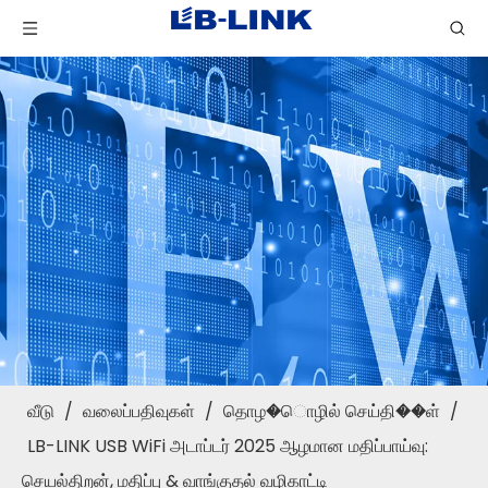
வீடு
/
வலைப்பதிவுகள்
/
தொழ�ொழில் செய்தி��ள்
/
LB-LINK USB WiFi அடாப்டர் 2025 ஆழமான மதிப்பாய்வு:
செயல்திறன், மதிப்பு & வாங்குதல் வழிகாட்டி