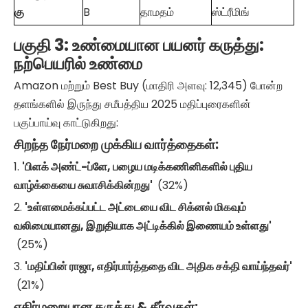
கு
B
தாமதம்
ஸ்ட்ரீமிங்
பகுதி 3: உண்மையான பயனர் கருத்து:
நற்பெயரில் உண்மை
Amazon மற்றும் Best Buy (மாதிரி அளவு: 12,345) போன்ற
தளங்களில் இருந்து சமீபத்திய 2025 மதிப்புரைகளின்
பகுப்பாய்வு காட்டுகிறது:
சிறந்த நேர்மறை முக்கிய வார்த்தைகள்:
1.
'பிளக் அண்ட்-ப்ளே, பழைய மடிக்கணினிகளில் புதிய
வாழ்க்கையை சுவாசிக்கின்றது'
(32%)
2.
'உள்ளமைக்கப்பட்ட அட்டையை விட சிக்னல் மிகவும்
வலிமையானது, இறுதியாக அட்டிக்கில் இணையம் உள்ளது'
(25%)
3.
'மதிப்பின் ராஜா, எதிர்பார்த்ததை விட அதிக சக்தி வாய்ந்தவர்'
(21%)
எதிர்மறையான கருத்து & தீர்வுகள்: