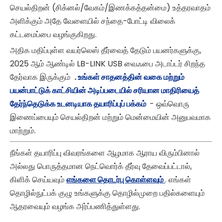
செயல்திறன் (சிக்னல்/வேகம்/இணக்கத்தன்மை) உத்தரவாதம்
அளிக்கும் அதே வேளையில் சந்தை-போட்டி விலைக்
கட்டமைப்பை வழங்குகிறது.
அதிக மதிப்புள்ள வயர்லெஸ் தீர்வைத் தேடும் பயனர்களுக்கு,
2025 ஆம் ஆண்டில் LB-LINK USB வைஃபை அடாப்டர் சிறந்த
தேர்வாக இருக்கும்
.
உங்கள் சாதனத்தின் வகை மற்றும்
பயன்பாட்டுக் காட்சியின் அடிப்படையில் சரியான மாதிரியைத்
தேர்ந்தெடுக்க உடனடியாக தயாரிப்புப் பக்கம்
- ஒவ்வொரு
இணைப்பையும் செயல்திறன் மற்றும் மென்மையின் அனுபவமாக
மாற்றும்.
நீங்கள் தயாரிப்பு விவரங்களை ஆழமாக ஆராய விரும்பினால்
அல்லது பொருத்தமான நெட்வொர்க் தீர்வு தேவைப்பட்டால்,
கிளிக் செய்யவும்
எங்களை தொடர்பு கொள்ளவும்
. எங்கள்
தொழில்நுட்பக் குழு உங்களுக்கு தொழில்முறை பதில்களையும்
ஆதரவையும் வழங்க அர்ப்பணித்துள்ளது.