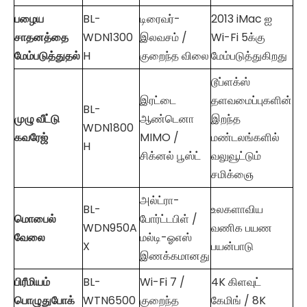
பழைய
BL-
டிரைவர்-
2013 iMac ஐ
சாதனத்தை
WDN1300
இலவசம் /
Wi-Fi 5க்கு
மேம்படுத்துதல்
H
குறைந்த விலை
மேம்படுத்துகிறது
டூப்ளக்ஸ்
இரட்டை
தளவமைப்புகளின்
BL-
முழு வீட்டு
ஆண்டெனா
இறந்த
WDN1800
கவரேஜ்
MIMO /
மண்டலங்களில்
H
சிக்னல் பூஸ்ட்
வலுவூட்டும்
சமிக்ஞை
அல்ட்ரா-
BL-
உலகளாவிய
மொபைல்
போர்ட்டபிள் /
WDN950A
வணிக பயண
வேலை
மல்டி-ஓஎஸ்
X
பயன்பாடு
இணக்கமானது
பிரீமியம்
BL-
Wi-Fi 7 /
4K கிளவுட்
பொழுதுபோக்
WTN6500
குறைந்த
கேமிங் / 8K