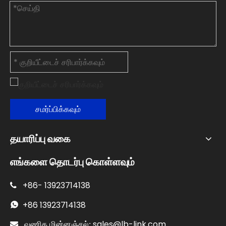
சமர்ப்பிக்கவும்
தயாரிப்பு வகை
எங்களை தொடர்பு கொள்ளவும்
+86-
13923714138

+86
13923714138

sales@lb-link.com

வணிக மின்னஞ்சல்: