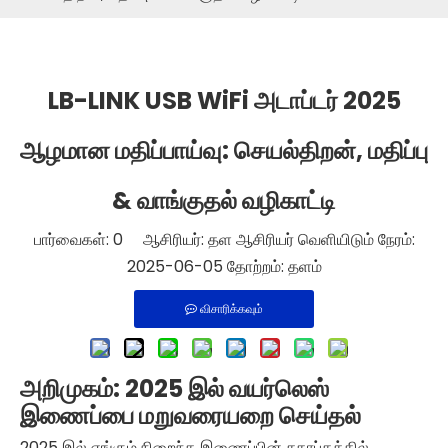
LB-LINK USB WiFi அடாப்டர் 2025
ஆழமான மதிப்பாய்வு: செயல்திறன், மதிப்பு
& வாங்குதல் வழிகாட்டி
பார்வைகள்:
0
ஆசிரியர்: தள ஆசிரியர் வெளியிடும் நேரம்:
2025-06-05 தோற்றம்:
தளம்
விசாரிக்கவும்
அறிமுகம்: 2025 இல் வயர்லெஸ்
இணைப்பை மறுவரையறை செய்தல்
2025 இல் எங்கும் நிறைந்த இணைப்பின் சகாப்தத்தில்,