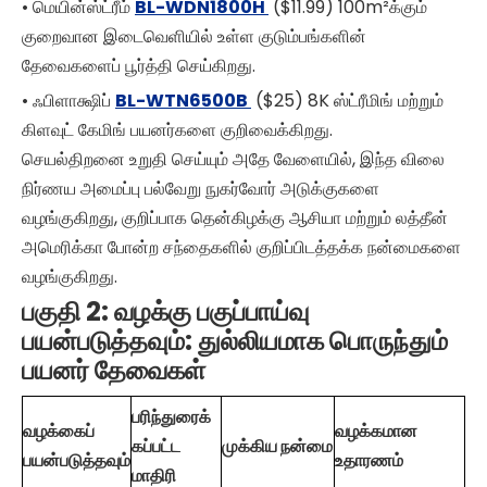
• மெயின்ஸ்ட்ரீம்
BL-WDN1800H
($11.99) 100m²க்கும்
குறைவான இடைவெளியில் உள்ள குடும்பங்களின்
தேவைகளைப் பூர்த்தி செய்கிறது.
• ஃபிளாக்ஷிப்
BL-WTN6500B
($25) 8K ஸ்ட்ரீமிங் மற்றும்
கிளவுட் கேமிங் பயனர்களை குறிவைக்கிறது.
செயல்திறனை உறுதி செய்யும் அதே வேளையில், இந்த விலை
நிர்ணய அமைப்பு பல்வேறு நுகர்வோர் அடுக்குகளை
வழங்குகிறது, குறிப்பாக தென்கிழக்கு ஆசியா மற்றும் லத்தீன்
அமெரிக்கா போன்ற சந்தைகளில் குறிப்பிடத்தக்க நன்மைகளை
வழங்குகிறது.
பகுதி 2: வழக்கு பகுப்பாய்வு
பயன்படுத்தவும்: துல்லியமாக பொருந்தும்
பயனர் தேவைகள்
பரிந்துரைக்
வழக்கைப்
வழக்கமான
கப்பட்ட
முக்கிய நன்மை
பயன்படுத்தவும்
உதாரணம்
மாதிரி