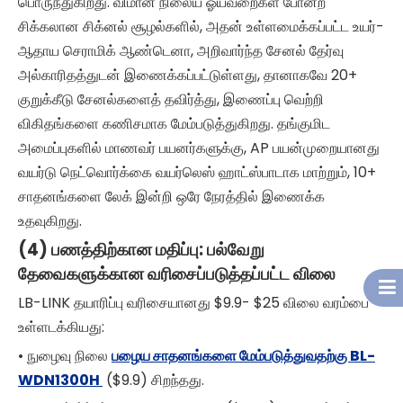
பொருந்துகிறது. விமான நிலைய ஓய்வறைகள் போன்ற
சிக்கலான சிக்னல் சூழல்களில், அதன் உள்ளமைக்கப்பட்ட உயர்-
ஆதாய செராமிக் ஆண்டெனா, அறிவார்ந்த சேனல் தேர்வு
அல்காரிதத்துடன் இணைக்கப்பட்டுள்ளது, தானாகவே 20+
குறுக்கீடு சேனல்களைத் தவிர்த்து, இணைப்பு வெற்றி
விகிதங்களை கணிசமாக மேம்படுத்துகிறது. தங்குமிட
அமைப்புகளில் மாணவர் பயனர்களுக்கு, AP பயன்முறையானது
வயர்டு நெட்வொர்க்கை வயர்லெஸ் ஹாட்ஸ்பாடாக மாற்றும், 10+
சாதனங்களை லேக் இன்றி ஒரே நேரத்தில் இணைக்க
உதவுகிறது.
(4) பணத்திற்கான மதிப்பு: பல்வேறு
தேவைகளுக்கான வரிசைப்படுத்தப்பட்ட விலை
LB-LINK தயாரிப்பு வரிசையானது $9.9- $25 விலை வரம்பை
உள்ளடக்கியது:
• நுழைவு நிலை
பழைய சாதனங்களை மேம்படுத்துவதற்கு BL-
WDN1300H
($9.9) சிறந்தது.