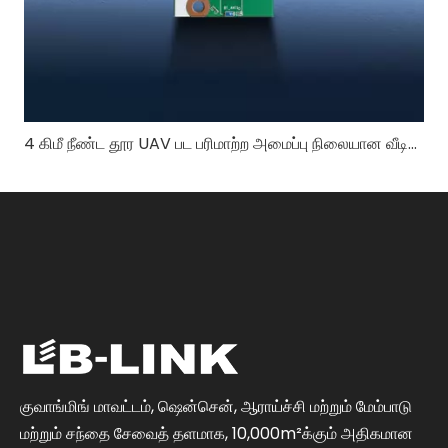
4 கிமீ நீண்ட தூர UAV பட பரிமாற்ற அமைப்பு நிலையான வீடியோ தரத்தை எவ்வாறு உறுதி செய்கிறது?
குவாங்மிங் மாவட்டம், ஷென்சென், ஆராய்ச்சி மற்றும் மேம்பாடு
மற்றும் சந்தை சேவைத் தளமாக, 10,000m²க்கும் அதிகமான