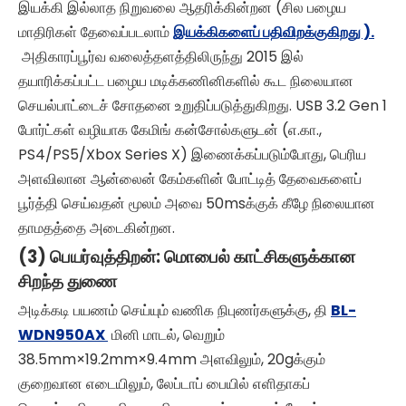
இயக்கி இல்லாத நிறுவலை ஆதரிக்கின்றன (சில பழைய
மாதிரிகள் தேவைப்படலாம்
இயக்கிகளைப் பதிவிறக்குகிறது ).
அதிகாரப்பூர்வ வலைத்தளத்திலிருந்து 2015 இல்
தயாரிக்கப்பட்ட பழைய மடிக்கணினிகளில் கூட நிலையான
செயல்பாட்டைச் சோதனை உறுதிப்படுத்துகிறது. USB 3.2 Gen 1
போர்ட்கள் வழியாக கேமிங் கன்சோல்களுடன் (எ.கா.,
PS4/PS5/Xbox Series X) இணைக்கப்படும்போது, ​​பெரிய
அளவிலான ஆன்லைன் கேம்களின் போட்டித் தேவைகளைப்
பூர்த்தி செய்வதன் மூலம் அவை 50msக்குக் கீழே நிலையான
தாமதத்தை அடைகின்றன.
(3) பெயர்வுத்திறன்: மொபைல் காட்சிகளுக்கான
சிறந்த துணை
அடிக்கடி பயணம் செய்யும் வணிக நிபுணர்களுக்கு, தி
BL-
WDN950AX
மினி மாடல், வெறும்
38.5mm×19.2mm×9.4mm அளவிலும், 20gக்கும்
குறைவான எடையிலும், லேப்டாப் பையில் எளிதாகப்