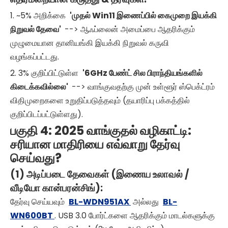
1. ~5% அறிக்கை
'முதல் Win11 இணைப்பில் கைமுறை இயக்கி
நிறுவல் தேவை'
--> ஆஃப்லைன் அமைப்பை ஆதரிக்கும்
முழுமையான தானியங்கி இயக்கி நிறுவல் கருவி
வழங்கப்பட்டது.
2. 3% குறிப்பிட்டுள்ள
'6GHz பேண்ட் சில பிராந்தியங்களில்
கிடைக்கவில்லை'
--> வாங்குவதற்கு முன் உள்ளூர் ஸ்பெக்ட்ரம்
விதிமுறைகளை உறுதிப்படுத்தவும் (தயாரிப்பு பக்கத்தில்
குறிப்பிடப்பட்டுள்ளது).
பகுதி 4: 2025 வாங்குதல் வழிகாட்டி:
சரியான மாதிரியை எவ்வாறு தேர்வு
செய்வது?
(1) அடிப்படை தேவைகள் (இணைய உலாவல் /
வீடியோ கான்பரன்சிங்):
தேர்வு செய்யவும்
BL-WDN951AX
அல்லது
BL-
WN600BT
. USB 3.0 போர்ட்களை ஆதரிக்கும் மாடல்களுக்கு