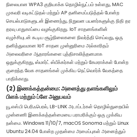
நிலையான WPA3 குறியாக்க தொழில்நுட்பம் உள்ளது, MAC
முகவரி வடிகட்டுதல் மற்றும் AP தனிமைப்படுத்தல் போன்ற
செயல்பாடுகளுடன் இணைந்து, நிறுவன பயனர்களுக்கு நிதி தர
தரவு பாதுகாப்பை வழங்குகிறது. IoT சாதனங்களின்
எழுச்சியுடன் கூடிய சூழ்நிலைகளை நிவர்த்தி செய்வது, ஒரு
தனித்துவமான IoT சாதன முன்னுரிமை அல்காரிதம்
அலைவரிசை ஆதாரங்களை புத்திசாலித்தனமாக
ஒதுக்குகிறது, ஸ்மார்ட் ஸ்பீக்கர்கள் மற்றும் கேமராக்கள் போன்ற
குறைந்த வேக சாதனங்கள் முக்கிய நெட்வொர்க் வேகத்தை
பாதிக்காது.
(2) இணக்கத்தன்மை: அனைத்து தளங்களிலும்
பிளக் மற்றும் ப்ளே அனுபவம்
யூ.எஸ்.பி பெரிஃபெரல், LB-LINK அடாப்டர்கள் தொழில்துறையில்
முன்னணி இணக்கத்தன்மையை பராமரிக்கும் ஒரு முக்கிய
நன்மை. Windows 11/10/7, macOS Sonoma மற்றும் Linux
Ubuntu 24.04 போன்ற முதன்மை அமைப்புகள் அனைத்தும்