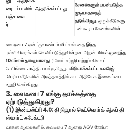
னு
ஆதரிக்க
சேனல்களும் பயன்படுத்த
ரை
ப்படவில்
ஆதரிக்கப்பட்டது
முடியாததைத்
பஞ்ச
லை
தடுக்கிறது.
குறுக்கீடுகளு
ர்
டன் கூடிய சேனல்களின்
வைஃபை 7 ஏன் 'குவாண்டம் லீப்' என்பதை இந்த
புள்ளிவிவரங்கள் வெளிப்படுத்துகின்றன. அதன்
மிகக் குறைந்த
10எம்எஸ் தாமதமானது
ரிமோட் சர்ஜரி மற்றும் கிளவுட்
கேமிங்கை சாத்தியமாக்குகிறது.
விரிவாக்கப்பட்ட கவரேஜ்
பெரிய வீடுகளின் அடித்தளத்தில் கூட அதிவேக இணைப்பை
உறுதி செய்கிறது.
3. வைஃபை 7 எங்கு தாக்கத்தை
ஏற்படுத்துகிறது?
(1) இண்டஸ்ட்ரி 4.0: தி நியூரல் நெட்வொர்க் ஆஃப் தி
ஸ்மார்ட் ஃபேக்டரி
வாகன ஆலைகளில், வைஃபை 7 ஆனது AGV ரோபோ