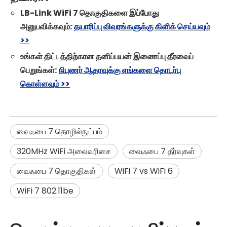
LB-Link WiFi 7 தொகுதிகளை இப்போது
அனுபவிக்கவும்:
தயாரிப்பு விவரங்களுக்கு கிளிக் செய்யவும்
>>
உங்கள் திட்டத்திற்கான தனிப்பயன் இணைப்பு தீர்வைப்
பெறுங்கள்:
நிபுணர் ஆதரவுக்கு எங்களை தொடர்பு
கொள்ளவும் >>
வைஃபை 7 தொழில்நுட்பம்
320MHz WiFi அலைவரிசை
வைஃபை 7 தீர்வுகள்
வைஃபை 7 தொகுதிகள்
WiFi 7 vs WiFi 6
WiFi 7 802.11be