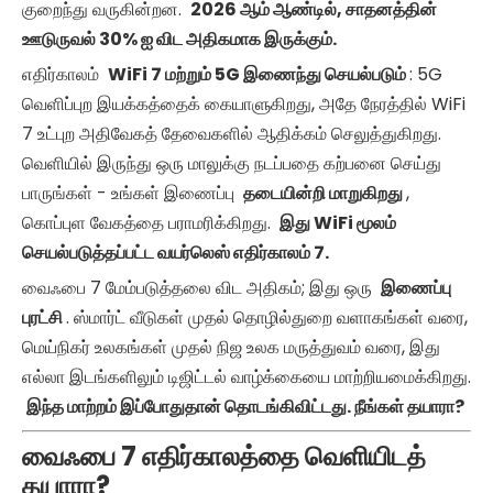
குறைந்து வருகின்றன.
2026 ஆம் ஆண்டில், சாதனத்தின்
ஊடுருவல் 30% ஐ விட அதிகமாக இருக்கும்.
எதிர்காலம்
WiFi
7 மற்றும் 5G இணைந்து செயல்படும்
: 5G
வெளிப்புற இயக்கத்தைக் கையாளுகிறது, அதே நேரத்தில் WiFi
7 உட்புற அதிவேகத் தேவைகளில் ஆதிக்கம் செலுத்துகிறது.
வெளியில் இருந்து ஒரு மாலுக்கு நடப்பதை கற்பனை செய்து
பாருங்கள் - உங்கள் இணைப்பு
தடையின்றி மாறுகிறது
,
கொப்புள வேகத்தை பராமரிக்கிறது.
இது
WiFi மூலம்
செயல்படுத்தப்பட்ட வயர்லெஸ் எதிர்காலம்
7.
வைஃபை 7 மேம்படுத்தலை விட அதிகம்; இது ஒரு
இணைப்பு
புரட்சி
. ஸ்மார்ட் வீடுகள் முதல் தொழில்துறை வளாகங்கள் வரை,
மெய்நிகர் உலகங்கள் முதல் நிஜ உலக மருத்துவம் வரை, இது
எல்லா இடங்களிலும் டிஜிட்டல் வாழ்க்கையை மாற்றியமைக்கிறது.
இந்த மாற்றம் இப்போதுதான் தொடங்கிவிட்டது. நீங்கள் தயாரா?
வைஃபை 7 எதிர்காலத்தை வெளியிடத்
தயாரா?