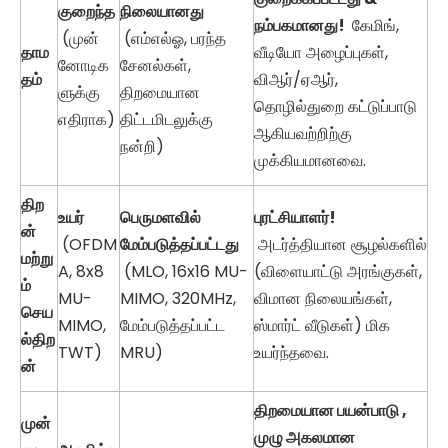
குறைந்த
நிலையானது
நம்பகமானது!
கேமிங்,
(முன்
(எம்எல்ஓ, பரந்த
தாம
வீடியோ அழைப்புகள்,
னோடிக
சேனல்கள்,
தம்
விஆர்/ஏஆர்,
ளுக்கு
திறமையான
தொழில்துறை கட்டுப்பாடு
எதிராக)
திட்டமிடலுக்கு
ஆகியவற்றிற்கு
நன்றி)
முக்கியமானவை.
திற
உயர்
பெருமளவில்
புரட்சியாளர்!
ன்
(OFDM
மேம்படுத்தப்பட்டது
அடர்த்தியான சூழல்களில்
மற்று
A, 8x8
(MLO, 16x16 MU-
(விளையாட்டு அரங்குகள்,
ம்
MU-
MIMO, 320MHz,
விமான நிலையங்கள்,
செய
MIMO,
மேம்படுத்தப்பட்ட
ஸ்மார்ட் வீடுகள்) மிக
ல்திற
TWT)
MRU)
உயர்ந்தவை.
ன்
திறமையான பயன்பாடு ,
முன்
முழு அகலமான