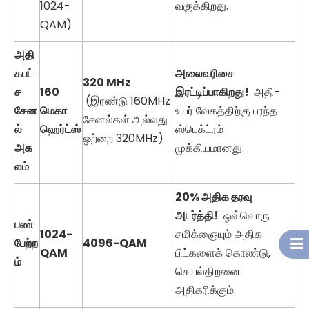
1024-
வகுக்கிறது.
QAM)
அதி
கபட்
அலைவரிசை
320 MHz
ச
160
இரட்டிப்பாகிறது!
அதி-
(இரண்டு 160MHz
சேன
மெகா
உயர் வேகத்திற்கு பரந்த
சேனல்கள் அல்லது
ல்
ஹெர்ட்ஸ்
ஸ்பெக்ட்ரம்
ஒற்றை 320MHz)
அக
முக்கியமானது.
லம்
20% அதிக தரவு
அடர்த்தி!
ஒவ்வொரு
பண்
1024-
சமிக்ஞையும் அதிக
பேற்ற
4096-QAM
QAM
பிட்களைக் கொண்டு,
ம்
செயல்திறனை
அதிகரிக்கும்.