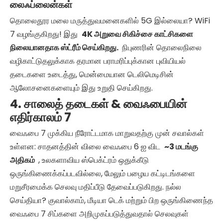
லைஃப்லைன்கள்
தொலைதூர மலை மருத்துவமனைகளில் 5G இல்லையா? WiFi
7 வழங்குகிறது! இது
4K அறுவை சிகிச்சை காட்சிகளை
நிலையானதாக ஸ்ட்ரீம் செய்கிறது.
நிபுணரின் தொலைநிலை
வழிகாட்டுதலுக்காக தரமான பராமரிப்புக்கான புவியியல்
தடைகளை உடைத்து, மென்மையான டெலிமெடிசின்
ஆலோசனைகளையும் இது உறுதி செய்கிறது.
4. சாலைத் தடைகள் & வைஃபையின்
எதிர்காலம் 7
வைஃபை 7 முக்கிய நீரோட்டமாக மாறுவதற்கு முன் சவால்கள்
உள்ளன: சாதனத்தின் விலை வைஃபை 6 ஐ விட
~3 மடங்கு
அதிகம்
, உலகளாவிய ஸ்பெக்ட்ரம் ஒதுக்கீடு
ஒருங்கிணைக்கப்படவில்லை, மேலும் பழைய கட்டிடங்களை
மறுசீரமைக்க செலவு மதிப்பீடு தேவைப்படுகிறது. நல்ல
செய்தியா? குவால்காம், மீடியா டெக் மற்றும் பிற ஒருங்கிணைந்த
வைஃபை 7 சிப்களை அறிமுகப்படுத்துவதால் செலவுகள்