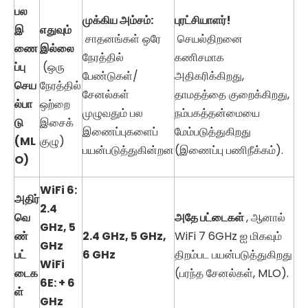
பல
முக்கிய அம்சம்:
புரட்சியாளர்!
இ
எதுவும்
சாதனங்கள் ஒரே
செயல்திறனை
ணை
இல்லை
நேரத்தில்
கணிசமாக
ப்பு
(ஒரு
பேண்டுகள்/
அதிகரிக்கிறது,
செய
நேரத்தில்
சேனல்கள்
தாமதத்தை குறைக்கிறது,
ல்பா
ஒற்றை
முழுவதும் பல
நம்பகத்தன்மையை
டு
இசைக்
இணைப்புகளைப்
மேம்படுத்துகிறது
(ML
குழு)
பயன்படுத்துகின்றன
(இணைப்பு பணிநீக்கம்).
O)
WiFi
6:
அதிர்
2.4
வெ
அதே பட்டைகள்
, ஆனால்
GHz, 5
ண்
2.4 GHz, 5 GHz,
WiFi 7 6GHz ஐ மிகவும்
GHz
பட்
6 GHz
திறம்பட பயன்படுத்துகிறது
WiFi
டைக
(பரந்த சேனல்கள், MLO).
6E: + 6
ள்
GHz