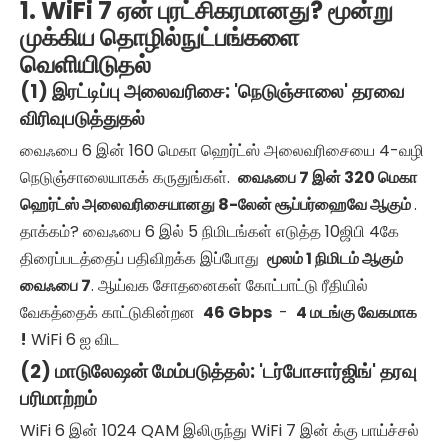
1. WiFi 7 ஏன் புரட்சிகரமானது? மூன்று
முக்கிய தொழில்நுட்பங்களை
வெளியிடுதல்
(1) இரட்டிப்பு அலைவரிசை: 'நெடுஞ்சாலை' தரவை
விரிவுபடுத்துதல்
வைஃபை 6 இன் 160 மெகா ஹெர்ட்ஸ் அலைவரிசையை 4-வழி
நெடுஞ்சாலையாகக் கருதுங்கள்.
வைஃபை
7 இன் 320 மெகா
ஹெர்ட்ஸ் அலைவரிசையானது 8-லேன் சூப்பர்ஹைவே ஆகும்
.
தாக்கம்? வைஃபை 6 இல் 5 நிமிடங்கள் எடுத்த 10ஜிபி 4கே
திரைப்படத்தைப் பதிவிறக்க இப்போது
மூலம் 1 நிமிடம் ஆகும்
வைஃபை
7
. ஆய்வக சோதனைகள் கோட்பாட்டு ரீதியில்
வேகத்தைக் காட்டுகின்றன
46 Gbps
-
4 மடங்கு வேகமாக
!
WiFi 6 ஐ விட
(2) மாடுலேஷன் மேம்படுத்தல்: 'டர்போசார்ஜிங்' தரவு
பரிமாற்றம்
WiFi 6 இன் 1024 QAM இலிருந்து WiFi 7 இன் க்கு பாய்ச்சல்