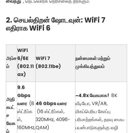
வைத்து
, நெட்வொர்க் நெரிசலைத் தீர்க்கும்.
2. செயல்திறன் ஷோடவுன்: WiFi 7
எதிராக WiFi 6
WiFi
அம்ச
6/6E
WiFi
7
நன்மைகள் மற்றும்
ம்
(802.11
(802.11be)
முக்கியத்துவம்
ax)
9.6
Gbps
~4.8x வேகமாக!
8K
அதி
வரை
(8
46 Gbps வரை
வீடியோ, VR/AR,
கபட்
ஸ்ட்ரீம்க
(16 ஸ்ட்ரீம்கள்,
மிகப்பெரிய கோப்பு
ச
ள்,
320MHz, 4096-
பரிமாற்றங்கள், தரவு மைய
வேக
160MHz,
QAM)
பயன்பாடுகளுக்கு வழி
ம்