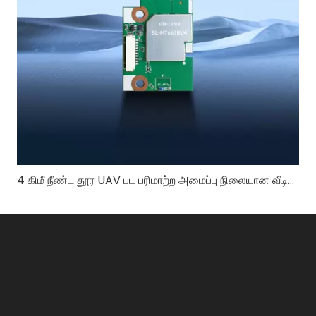
4 கிமீ நீண்ட தூர UAV பட பரிமாற்ற அமைப்பு நிலையான வீடியோ தரத்தை எவ்வாறு உறுதி செய்கிறது?