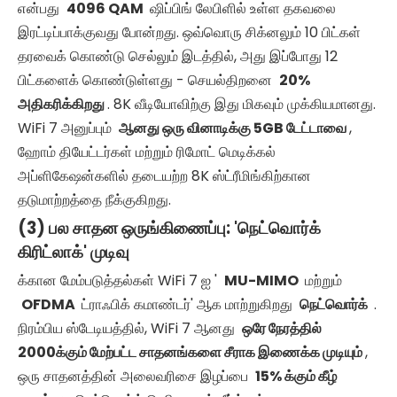
என்பது
4096 QAM
ஷிப்பிங் லேபிளில் உள்ள தகவலை
இரட்டிப்பாக்குவது போன்றது. ஒவ்வொரு சிக்னலும் 10 பிட்கள்
தரவைக் கொண்டு செல்லும் இடத்தில், அது இப்போது 12
பிட்களைக் கொண்டுள்ளது - செயல்திறனை
20%
அதிகரிக்கிறது
. 8K வீடியோவிற்கு இது மிகவும் முக்கியமானது.
WiFi 7 அனுப்பும்
ஆனது ஒரு வினாடிக்கு 5GB டேட்டாவை
,
ஹோம் தியேட்டர்கள் மற்றும் ரிமோட் மெடிக்கல்
அப்ளிகேஷன்களில் தடையற்ற 8K ஸ்ட்ரீமிங்கிற்கான
தடுமாற்றத்தை நீக்குகிறது.
(3) பல சாதன ஒருங்கிணைப்பு: 'நெட்வொர்க்
கிரிட்லாக்' முடிவு
க்கான மேம்படுத்தல்கள் WiFi 7 ஐ '
MU-MIMO
மற்றும்
OFDMA
ட்ராஃபிக் கமாண்டர்' ஆக மாற்றுகிறது
நெட்வொர்க்
.
நிரம்பிய ஸ்டேடியத்தில், WiFi 7 ஆனது
ஒரே நேரத்தில்
2000க்கும் மேற்பட்ட சாதனங்களை சீராக இணைக்க முடியும்
,
ஒரு சாதனத்தின் அலைவரிசை இழப்பை
15% க்கும் கீழ்