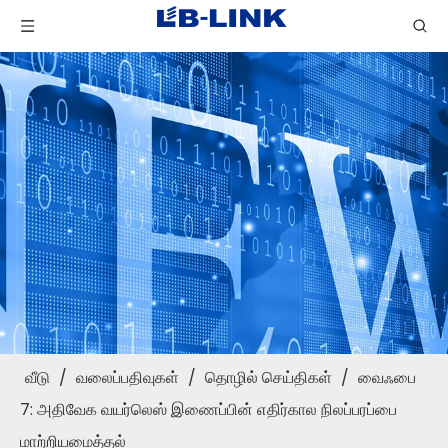
வீடு
/
வலைப்பதிவுகள்
/
தொழில் செய்திகள்
/
வைஃபை
7: அதிவேக வயர்லெஸ் இணைப்பின் எதிர்கால நிலப்பரப்பை
மாற்றியமைத்தல்