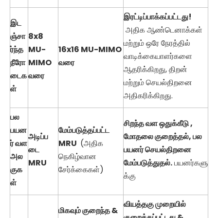
இரட்டிப்பாக்கப்பட்டது!
இட
அதிக ஆண்டெனாக்கள்
ஞ்சா
8x8
மற்றும் ஒரே நேரத்தில்
ர்ந்த
MU-
16x16 MU-MIMO
வாடிக்கையாளர்களை
நீரோ
MIMO
வரை
ஆதரிக்கிறது, திறன்
டைக
வரை
மற்றும் செயல்திறனை
ள்
அதிகரிக்கிறது.
பல
சிறந்த வள ஒதுக்கீடு ,
பயன
மேம்படுத்தப்பட்ட
அடிப்ப
மோதலை குறைத்தல், பல
ர் வள
MRU
(அதிக
டை
பயனர் செயல்திறனை
அல
நெகிழ்வான
MRU
மேம்படுத்துதல்.
பயனர்களு
குக
சேர்க்கைகள்)
க்கு
ள்
வியத்தகு முறையில்
மிகவும் குறைந்த &
குறைக்கப்பட்டது &