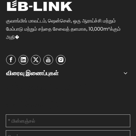
குவாங்மிங் மாவட்டம், ஷென்சென், ஒரு ஆராய்ச்சி மற்றும்
மேம்பாடு மற்றும் சந்தை சேவைத் தளமாக, 10,000m²க்கும்
அதி�
விரைவு இணைப்புகள்
எங்களை தொடர்பு
கொள்ளவும்