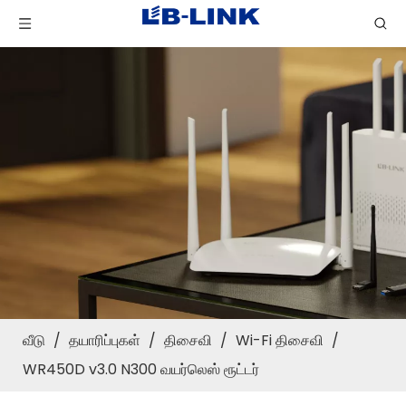
வீடு
/
தயாரிப்புகள்
/
திசைவி
/
Wi-Fi திசைவி
/
WR450D v3.0 N300 வயர்லெஸ் ரூட்டர்