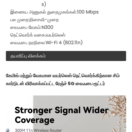
s)
இணைய அணுகல் துறைமுகங்கள்:
100 Mbps
பல முறை:
திசைவி-முறை
வைஃபை வேகம்:
N300
நெட்வொர்க் வகை:
வயர்லெஸ்
வைஃபை தரநிலை:
Wi-Fi 4 (802.11n)
தயாரிப்பு விளக்கம்
கேமிங் மற்றும் வேகமான வயர்லெஸ் நெட்வொர்க்கிற்கான சிம்
கார்டுடன் விரிவாக்கப்பட்ட ரேஞ்ச் 5G வைஃபை ரூட்டர்