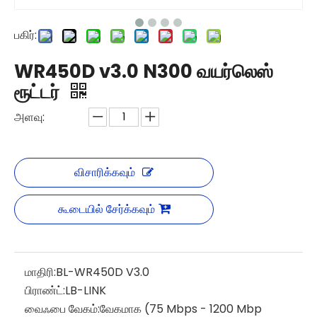
பகிர்:
WR450D v3.0 N300 வயர்லெஸ்
ரூட்டர்
அளவு:
விசாரிக்கவும்
கூடையில் சேர்க்கவும்
மாதிரி:
BL-WR450D V3.0
பிராண்ட்:
LB-LINK
வைஃபை வேகம்:
வேகமாக (75 Mbps - 1200 Mbp