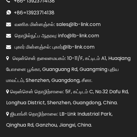
+86-
13923714138

+86=
13923714138

sales@lb-link.com

வணிக மின்னஞ்சல்:
info@lb-link.com

தொழில்நுட்ப ஆதரவு:
புகார்@lb-link.com

புகார் மின்னஞ்சல்:
ஷென்சென் தலைமையகம்: 10-11/F, கட்டிடம் A1, Huaqiang

யோசனை பூங்கா, Guanguang Rd, Guangming புதிய
மாவட்டம், Shenzhen, Guangdong, சீனா.
ஷென்சென் தொழிற்சாலை: 5F, கட்டிடம் C, No.32 Dafu Rd,

Longhua District, Shenzhen, Guangdong, China.
ஜியாங்சி தொழிற்சாலை: LB-Link Industrial Park,

Qinghua Rd, Ganzhou, Jiangxi, China.