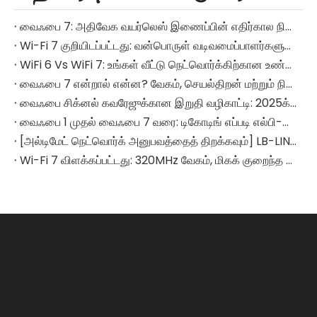
வைஃபை 7: அதிவேக வயர்லெஸ் இணைப்பின் எதிர்கால நிலப்பரப்பை மாற்றியமைத்தல்
Wi-Fi 7 குறியிடப்பட்டது: வன்பொருள் வடிவமைப்பாளர்களுக்கான முக்கிய தொழில்நுட்பங்கள் மற்றும் ஒருங்கிணைப்பு சவால்கள்
WiFi 6 Vs WiFi 7: உங்கள் வீட்டு நெட்வொர்க்கிற்கான உண்மையான மேம்படுத்தல் எது?
வைஃபை 7 என்றால் என்ன? வேகம், செயல்திறன் மற்றும் நிஜ-உலகப் பயன்பாடுகளுக்கான 2025 வழிகாட்டி
வைஃபை சிக்னல் கவரேஜுக்கான இறுதி வழிகாட்டி: 2025க்கான தொழில்நுட்பக் கோட்பாடுகள் & மேம்பட்ட மேம்படுத்தல் உதவிக்குறிப்புகள் (சோதனை தரவு மற்றும் சாதனத் தேர்வு சரிபார்ப்புப் பட்டியலுடன்)
வைஃபை 1 முதல் வைஃபை 7 வரை: டிகோடிங் எப்படி எல்பி-லிங்க் ஹோம் நெட்வொர்க்கிங் அனுபவத்தை மாற்றியமைக்கிறது
[அல்டிமேட் நெட்வொர்க் அனுபவத்தைத் திறக்கவும்] LB-LINK BE6500 Wi-Fi 7 வயர்லெஸ் USB அடாப்டர்: உங்கள் ஆன்லைன் வாழ்க்கையை மறுவரையறை செய்யுங்கள்
Wi-Fi 7 விளக்கப்பட்டது: 320MHz வேகம், மிகக் குறைந்த தாமதம் & உலகளாவிய பயன்பாடுகள் வழிகாட்டி