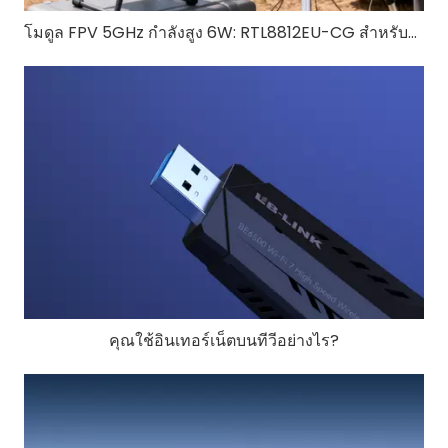
โมดูล FPV 5GHz กำลังสูง 6W: RTL8812EU-CG สำหรับโดรนระยะไกล FPV
คุณใช้อินเทอร์เน็ตบนทีวีอย่างไร?