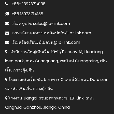
+86-
13923714138

+86
13923714138

sales@lb-link.com

อีเมลธุรกิจ:
info@lb-link.com

การสนับสนุนทางเทคนิค:
อีเมลบ่น@lb-link.com

อีเมลร้องเรียน:
สำนักงานใหญ่เซินเจิ้น: 10-11/F อาคาร A1, Huaqiang

idea park, ถนน Guanguang, เขตใหม่ Guangming, เซิน
เจิ้น, กวางตุ้ง, จีน
โรงงานเซินเจิ้น: ชั้น 5 อาคาร C เลขที่ 32 ถนน Dafu เขต

หลงหัว เซินเจิ้น กวางตุ้ง จีน
โรงงาน Jiangxi: สวนอุตสาหกรรม LB-Link, ถนน

Qinghua, Ganzhou, Jiangxi, China