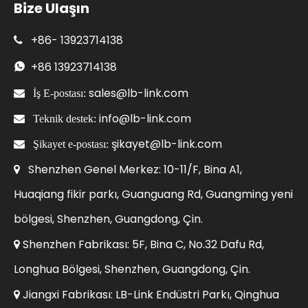
Bize Ulaşın
+86-
13923714138

+86
13923714138

sales@lb-link.com

İş E-postası:
info@lb-link.com

Teknik destek:
şikayet@lb-link.com

Şikayet e-postası:
Shenzhen Genel Merkez: 10-11/F, Bina A1,

Huaqiang fikir parkı, Guanguang Rd, Guangming yeni
bölgesi, Shenzhen, Guangdong, Çin.
Shenzhen Fabrikası: 5F, Bina C, No.32 Dafu Rd,

Longhua Bölgesi, Shenzhen, Guangdong, Çin.
Jiangxi Fabrikası: LB-Link Endüstri Parkı, Qinghua
