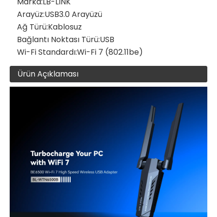
Marka:
LB-LINK
Arayüz:
USB3.0 Arayüzü
Ağ Türü:
Kablosuz
Bağlantı Noktası Türü:
USB
Wi-Fi Standardı:
Wi-Fi 7 (802.11be)
Ürün Açıklaması