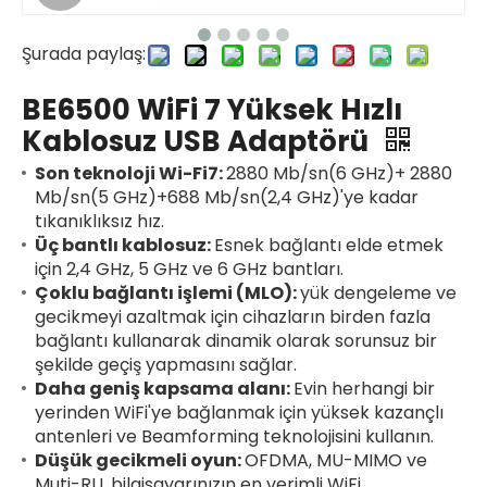
Şurada paylaş:
BE6500 WiFi 7 Yüksek Hızlı
Kablosuz USB Adaptörü
Son teknoloji Wi-Fi7:
2880 Mb/sn(6 GHz)+ 2880
Mb/sn(5 GHz)+688 Mb/sn(2,4 GHz)'ye kadar
tıkanıklıksız hız.
Üç bantlı kablosuz:
Esnek bağlantı elde etmek
için 2,4 GHz, 5 GHz ve 6 GHz bantları.
Çoklu bağlantı işlemi (MLO):
yük dengeleme ve
gecikmeyi azaltmak için cihazların birden fazla
bağlantı kullanarak dinamik olarak sorunsuz bir
şekilde geçiş yapmasını sağlar.
Daha geniş kapsama alanı:
Evin herhangi bir
yerinden WiFi'ye bağlanmak için yüksek kazançlı
antenleri ve Beamforming teknolojisini kullanın.
Düşük gecikmeli oyun:
OFDMA, MU-MIMO ve
Muti-RU, bilgisayarınızın en verimli WiFi