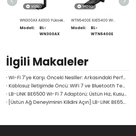
video
video
v
WN300AX AX300 Yüksek Kazançlı Antenli WiFi 6 USB Adaptörü
WTN5400E AXE5400 Wi-Fi 6E Üç Bantlı USB Adaptörü
Modeli:
BL-
Modeli:
BL-
Modeli
WN300AX
WTN5400E
İlgili Makaleler
Wi-Fi 7'ye Karşı. Önceki Nesiller: Arkasındaki Performans Sıçramasını Ortaya Çıkarıyoruz
Kablosuz İletişimde Öncü: WiFi 7 ve Bluetooth Teknolojisi Entegrasyon Modülleri ile Geleceğe Liderlik Etmek
LB-LINK BE6500 Wi-Fi 7 Adaptörü: Üstün Hız, Kusursuz Bağlantı
[Üstün Ağ Deneyiminin Kilidini Açın] LB-LINK BE6500 Wi-Fi 7 Kablosuz USB Adaptörü: Çevrimiçi Yaşamınızı Yeniden Tanımlayın