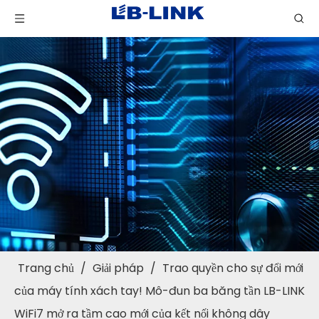
Trang chủ
/
Giải pháp
/
Trao quyền cho sự đổi mới
của máy tính xách tay! Mô-đun ba băng tần LB-LINK
WiFi7 mở ra tầm cao mới của kết nối không dây