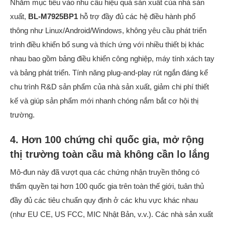
Nhắm mục tiêu vào nhu cầu hiệu quả sản xuất của nhà sản
xuất,
BL-M7925BP1
hỗ trợ đầy đủ các hệ điều hành phổ
thông như Linux/Android/Windows, không yêu cầu phát triển
trình điều khiển bổ sung và thích ứng với nhiều thiết bị khác
nhau bao gồm bảng điều khiển công nghiệp, máy tính xách tay
và bảng phát triển. Tính năng plug-and-play rút ngắn đáng kể
chu trình R&D sản phẩm của nhà sản xuất, giảm chi phí thiết
kế và giúp sản phẩm mới nhanh chóng nắm bắt cơ hội thị
trường.
4. Hơn 100 chứng chỉ quốc gia, mở rộng
thị trường toàn cầu mà không cần lo lắng
Mô-đun này đã vượt qua các chứng nhận truyền thông có
thẩm quyền tại hơn 100 quốc gia trên toàn thế giới, tuân thủ
đầy đủ các tiêu chuẩn quy định ở các khu vực khác nhau
(như EU CE, US FCC, MIC Nhật Bản, v.v.). Các nhà sản xuất