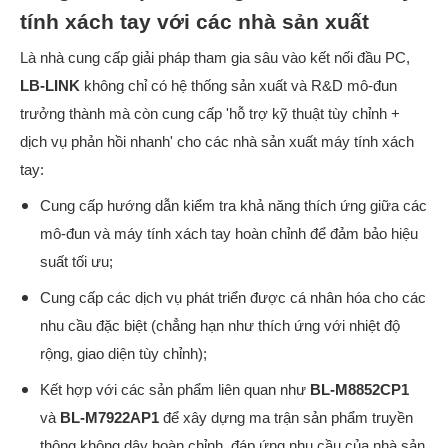
tính xách tay với các nhà sản xuất
Là nhà cung cấp giải pháp tham gia sâu vào kết nối đầu PC,
LB-LINK
không chỉ có hệ thống sản xuất và R&D mô-đun
trưởng thành mà còn cung cấp 'hỗ trợ kỹ thuật tùy chỉnh +
dịch vụ phản hồi nhanh' cho các nhà sản xuất máy tính xách
tay:
Cung cấp hướng dẫn kiểm tra khả năng thích ứng giữa các
mô-đun và máy tính xách tay hoàn chỉnh để đảm bảo hiệu
suất tối ưu;
Cung cấp các dịch vụ phát triển được cá nhân hóa cho các
nhu cầu đặc biệt (chẳng hạn như thích ứng với nhiệt độ
rộng, giao diện tùy chỉnh);
Kết hợp với các sản phẩm liên quan như
BL-M8852CP1
và
BL-M7922AP1
để xây dựng ma trận sản phẩm truyền
thông không dây hoàn chỉnh, đáp ứng nhu cầu của nhà sản