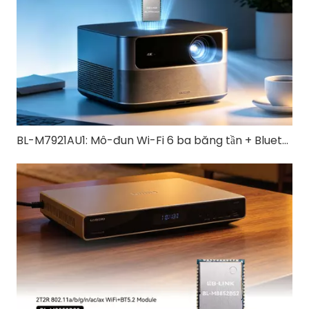
BL-M7921AU1: Mô-đun Wi-Fi 6 ba băng tần + Bluetooth 5.4 USB 3.0 | Giải pháp không dây tốc độ cao cho thiết bị công nghiệp và IoT