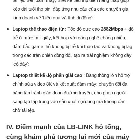
tài liệu trên đám mây; thiết kế tiêu thụ điện năng thấp giúp
kéo dài tuổi thọ pin, đáp ứng nhu cầu của các chuyên gia
kinh doanh về 'hiệu quả và tính di động';
Laptop thể thao điện tử
: Tốc độ cực cao
2882Mbps
+ độ
trễ ở mức mili giây, kết hợp với công nghệ chống nhiễu,
đảm bảo game thủ không bị trễ khi thao tác và không bị lag
trong các trận chiến đồng đội, tạo ra trải nghiệm không dây
'có dây';
Laptop thiết kế độ phân giải cao
: Băng thông lớn hỗ trợ
chỉnh sửa video 8K và kết xuất đám mây; chuyển đổi đa
băng tần tránh gián đoạn đường truyền, cho phép người
sáng tạo tập trung vào sản xuất nội dung mà không cần
chờ tải tệp.
IV. Điểm mạnh của LB-LINK hộ tống,
cùng khám phá tương lai mới của máy