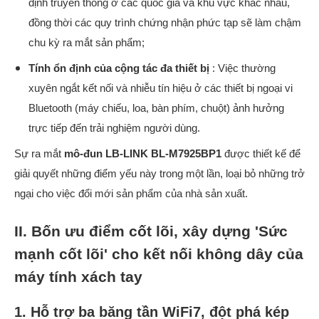
định truyền thông ở các quốc gia và khu vực khác nhau,
đồng thời các quy trình chứng nhận phức tạp sẽ làm chậm
chu kỳ ra mắt sản phẩm;
Tính ổn định của cộng tác đa thiết bị
: Việc thường
xuyên ngắt kết nối và nhiễu tín hiệu ở các thiết bị ngoại vi
Bluetooth (máy chiếu, loa, bàn phím, chuột) ảnh hưởng
trực tiếp đến trải nghiệm người dùng.
Sự ra mắt
mô-đun LB-LINK BL-M7925BP1
được thiết kế để
giải quyết những điểm yếu này trong một lần, loại bỏ những trở
ngại cho việc đổi mới sản phẩm của nhà sản xuất.
II. Bốn ưu điểm cốt lõi, xây dựng 'Sức
mạnh cốt lõi' cho kết nối không dây của
máy tính xách tay
1. Hỗ trợ ba băng tần WiFi7, đột phá kép