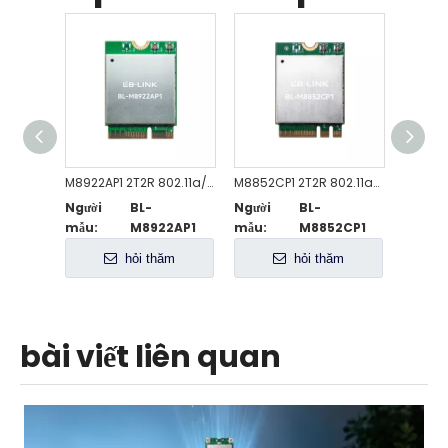
M8922AP1 2T2R 802.11a/b/g/n/ac/ax/be WiFi 7 + Mô-đun tương thích BT5.4
M8852CP1 2T2R 802.11a/b/g/n/ac/ax WiFi 6 + Mô-đun tương thích BT5.3
Người
BL-
Người
BL-
Người
mẫu:
M8922AP1
mẫu:
M8852CP1
mẫu:
hỏi thăm
hỏi thăm
bài viết liên quan