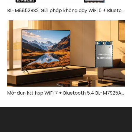
BL-M8852BS2: Giải pháp không dây WiFi 6 + Bluetooth 5.2 tất cả trong một
Mô-đun kết hợp WiFi 7 + Bluetooth 5.4 BL-M7925AU1 | Giải pháp không dây ba băng tần tốc độ cao