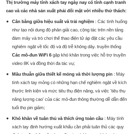
Thị trường máy tính xách tay ngày nay có tính cạnh tranh
cao và các nhà sản xuất phải đối mặt với nhiều thử thách:
Cân bằng giữa hiệu suất và trải nghiệm
: Các tình huống
như tạo nội dung độ phân giải cao, cộng tác trên nền tảng
đám mây và trò chơi thể thao điện tử áp đặt các yêu cầu
nghiêm ngặt về tốc độ và độ trễ không dây. truyền thống
Các mô-đun WiFi 6
gặp khó khăn trong việc hỗ trợ truyền
video 8K và đồng thời đa tác vụ;
Mâu thuẫn giữa thiết kế mỏng và thời lượng pin
: Máy
tính xách tay mỏng có những hạn chế nghiêm ngặt về kích
thước linh kiện và mức tiêu thụ điện năng, và việc 'tiêu thụ
năng lượng cao' của các mô-đun thông thường dễ dẫn đến
tuổi thọ pin giảm;
Khó khăn về tuân thủ và thích ứng toàn cầu
: Máy tính
xách tay định hướng xuất khẩu cần phải tuân thủ các quy