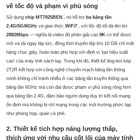
về tốc độ và phạm vi phủ sóng
Sử dụng
chip MT7925BEN
, nó hỗ trợ
ba băng tần
2.4G/5G/6GHz
và giao thức
WiFi7
, với tốc độ tối đa lên tới
2882Mbps
— nghĩa là video độ phân giải cao
8K
có thể được
mở và tải ngay lập tức, đồng thời truyền tệp lớn 10 GB chỉ mất
hàng chục giây, hoàn toàn phù hợp với định vị 'tạo hiệu suất
cao' của máy tính xách tay. Trong khi đó, thiết kế ăng-ten kép
2T2R kết hợp với công nghệ chuyển mạch băng tần thông
minh không chỉ tránh nhiễu ở các băng tần truyền thống qua
băng tần 6GHz mà còn đạt được phạm vi phủ sóng rộng hơn
qua băng tần 2.4G, đảm bảo người dùng duy trì kết nối mạng
ổn định mà không bị rớt mạng trong các môi trường phức tạp
như phòng họp, quán cà phê.
2. Thiết kế tích hợp năng lượng thấp,
thích ứng với nhu cầu cốt lõi của máy tính