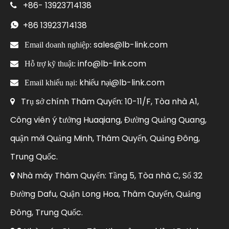
+86-
13923714138

+86
13923714138

sales@lb-link.com

Email doanh nghiệp:
info@lb-link.com

Hỗ trợ kỹ thuật:
khiếu nại@lb-link.com

Email khiếu nại:
Trụ sở chính Thâm Quyến: 10-11/F, Tòa nhà A1,

Công viên ý tưởng Huaqiang, Đường Quảng Quang,
quận mới Quảng Minh, Thâm Quyến, Quảng Đông,
Trung Quốc.
Nhà máy Thâm Quyến: Tầng 5, Tòa nhà C, Số 32

Đường Dafu, Quận Long Hoa, Thâm Quyến, Quảng
Đông, Trung Quốc.