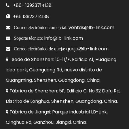
+86-
13923714138

+86
13923714138

ventas@lb-link.com

Correo electrónico comercial:
info@lb-link.com

Soporte técnico:
queja@lb-link.com

Correo electrónico de queja:
Sede de Shenzhen: 10-11/F, Edificio A1, Huaqiang

idea park, Guanguang Rd, nuevo distrito de
Guangming, Shenzhen, Guangdong, China.
Fábrica de Shenzhen: 5F, Edificio C, No.32 Dafu Rd,

Distrito de Longhua, Shenzhen, Guangdong, China.
Fábrica de Jiangxi: Parque industrial LB-Link,

Qinghua Rd, Ganzhou, Jiangxi, China.