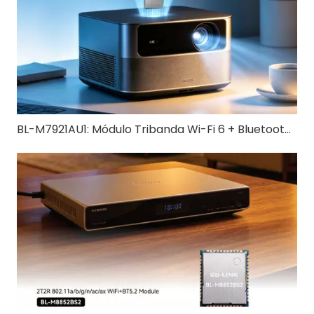
BL-M7921AU1: Módulo Tribanda Wi-Fi 6 + Bluetooth 5.4 USB 3.0 | Solución inalámbrica de alta velocidad para IoT y dispositivos industriales