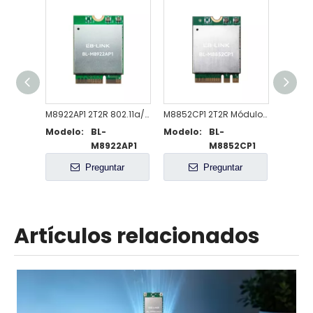
M8922AP1 2T2R 802.11a/b/g/n/ac/ax/be Módulo compatible con WiFi 7 + BT5.4
M8852CP1 2T2R Módulo compatible con 802.11a/b/g/n/ac/ax WiFi 6 + BT5.3
Modelo:
BL-
Modelo:
BL-
Model
M8922AP1
M8852CP1
Preguntar
Preguntar
Artículos relacionados