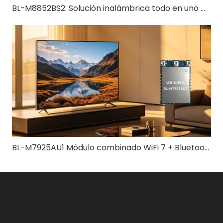
BL-M8852BS2: Solución inalámbrica todo en uno WiFi 6 + Bluetooth 5.2
BL-M7925AU1 Módulo combinado WiFi 7 + Bluetooth 5.4 | Solución inalámbrica tribanda de alta velocidad