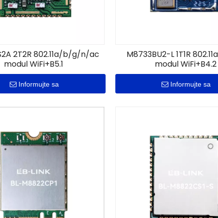
2A 2T2R 802.11a/b/g/n/ac
M8733BU2-L 1T1R 802.11
modul WiFi+B5.1
modul WiFi+B4.2
Informujte sa
Informujte sa