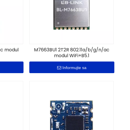
ac modul
M7663BU1 2T2R 802.11a/b/g/n/ac
modul WiFi+B5.1
Informujte sa