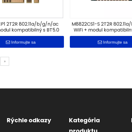
1 2T2R 802.11a/b/g/n/ac
M8822CS1-S 2T2R 802.11a
modul kompatibilný s BT5.0
WiFi + modul kompatibiln
Informujte sa
Informujte sa
»
Rýchle odkazy
Kategória
produktu