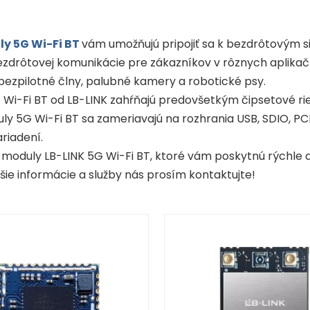
y 5G Wi-Fi BT
vám umožňujú pripojiť sa k bezdrôtovým si
ezdrôtovej komunikácie pre zákazníkov v rôznych aplikač
 bezpilotné člny, palubné kamery a robotické psy.
Wi-Fi BT od LB-LINK zahŕňajú predovšetkým čipsetové ri
y 5G Wi-Fi BT sa zameriavajú na rozhrania USB, SDIO, PC
riadení.
 moduly LB-LINK 5G Wi-Fi BT, ktoré vám poskytnú rýchle a
ie informácie a služby nás prosím kontaktujte!