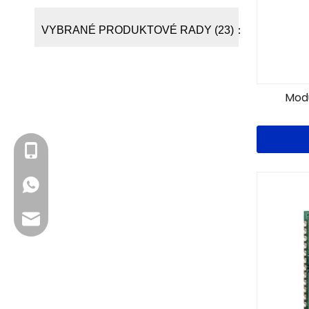
VYBRANÉ PRODUKTOVÉ RADY (23)：
Modu
+86- 13923714138
+86 13923714138
Obchodný e-mail: sales@lb-link.com
Technická podpora: info@lb-link.com
E-mail na reklamáciu: Claim@lb-link.com