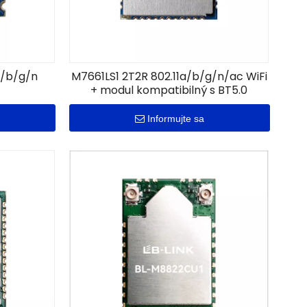
a/b/g/n
M7661LS1 2T2R 802.11a/b/g/n/ac WiFi
+ modul kompatibilný s BT5.0
Informujte sa