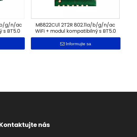
/b/g/n/ac
M8822CU1 2T2R 802.11a/b/g/n/ac
ý s BT5.0
WiFi + modul kompatibilný s BT5.0
Informujte sa
Kontaktujte nás