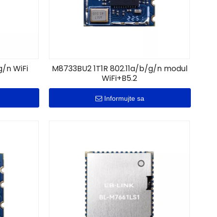
g/n WiFi
M8733BU2 1T1R 802.11a/b/g/n modul
WiFi+B5.2
Informujte sa