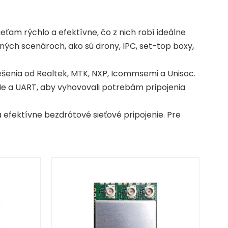
eťam rýchlo a efektívne, čo z nich robí ideálne
ných scenároch, ako sú drony, IPC, set-top boxy,
ešenia od Realtek, MTK, NXP, Icommsemi a Unisoc.
Ie a UART, aby vyhovovali potrebám pripojenia
 efektívne bezdrôtové sieťové pripojenie. Pre