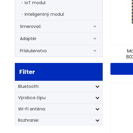
IoT modul
Inteligentný modul
Smerovač
Adaptér
Mo
Príslušenstvo
80
Filter
Bluetooth:
Výrobca čipu:
Wi-Fi anténa:
Rozhranie: