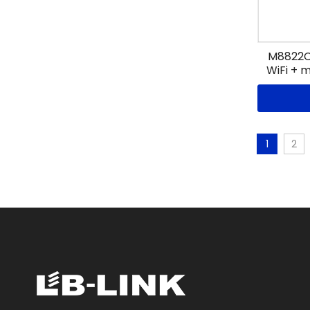
M8822CP
WiFi + 
1
2