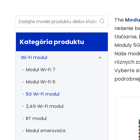
The
Modul
riešenie b
tlačiarne,
Kategória produktu
Moduly 5G 
Naše modul
Wi-Fi modul
rôznych za
Modul Wi-Fi 7
Vyberte si
podrobnejš
Modul Wi-Fi 6
5G Wi-Fi modul
2,4G Wi-Fi modul
BT modul
Modul smerovača