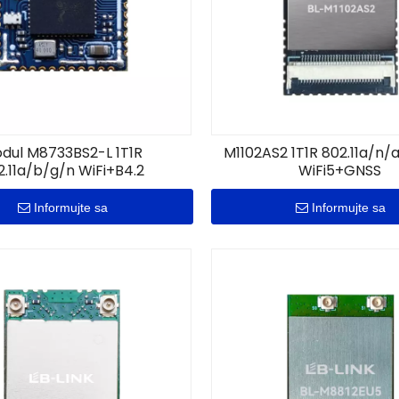
dul M8733BS2-L 1T1R
M1102AS2 1T1R 802.11a/n/
2.11a/b/g/n WiFi+B4.2
WiFi5+GNSS
Informujte sa
Informujte sa