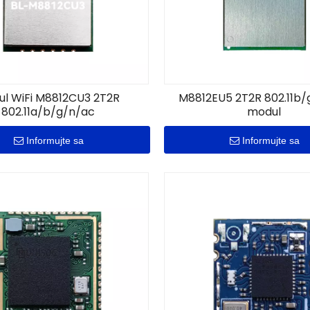
l WiFi M8812CU3 2T2R
M8812EU5 2T2R 802.11b/
802.11a/b/g/n/ac
modul
Informujte sa
Informujte sa