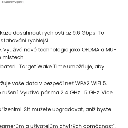
okáže dosáhnout rychlosti až 9,6 Gbps. To
stahování rychlejší.
ě. Využívá nové technologie jako OFDMA a MU-
h místech.
 baterii. Target Wake Time umožňuje, aby
žuje vaše data v bezpečí než WPA2 WiFi 5.
rušení. Využívá pásma 2,4 GHz i 5 GHz. Více
zařízeními. Síť můžete upgradovat, aniž byste
eamerům a uživatelům chytrých domácností.