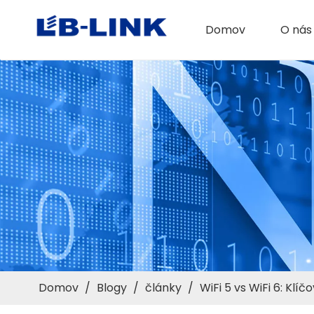
Domov
O nás
Domov
/
Blogy
/
články
/
WiFi 5 vs WiFi 6: Klíč