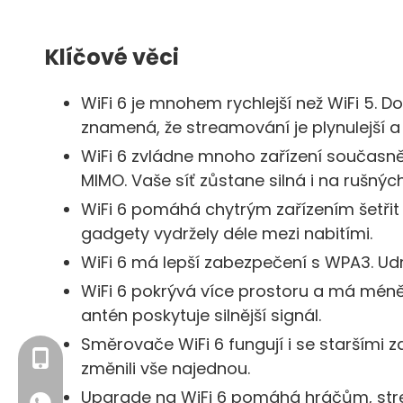
Klíčové věci
WiFi 6 je mnohem rychlejší než WiFi 5. D
znamená, že streamování je plynulejší a 
WiFi 6 zvládne mnoho zařízení současn
MIMO. Vaše síť zůstane silná i na rušnýc
WiFi 6 pomáhá chytrým zařízením šetřit
gadgety vydržely déle mezi nabitími.
WiFi 6 má lepší zabezpečení s WPA3. Udr
WiFi 6 pokrývá více prostoru a má méně 
antén poskytuje silnější signál.
Směrovače WiFi 6 fungují i ​​se staršími 
+86- 13923714138
změnili vše najednou.
Upgrade na WiFi 6 pomáhá hráčům, str