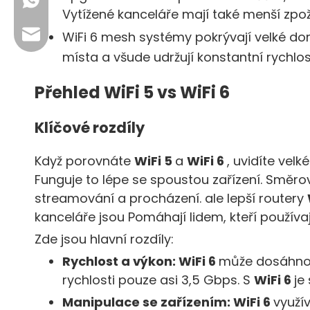
+86 13923714138
Vytížené kanceláře mají také menší zpožd
Obchodní e-mail: sales@lb-link.com
WiFi 6 mesh systémy
pokrývají velké d
místa a všude udržují konstantní rychlos
Technická podpora: info@lb-link.com
Přehled WiFi 5 vs WiFi 6
E-mail pro stíle protokolů wifi použít Prohlížeč udá
Klíčové rozdíly
Když porovnáte
WiFi 5
a
WiFi 6
, uvidíte vel
Funguje to lépe se spoustou zařízení. Směr
streamování a procházení. ale lepší routery
kanceláře jsou Pomáhají lidem, kteří používa
Zde jsou hlavní rozdíly:
Rychlost a výkon:
WiFi 6
může dosáhnou
rychlosti pouze asi 3,5 Gbps. S
WiFi 6
je
Manipulace se zařízením:
WiFi 6
využí