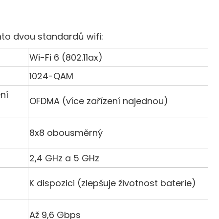
to dvou standardů wifi:
Wi-Fi 6 (802.11ax)
1024-QAM
ní
OFDMA (více zařízení najednou)
8x8 obousměrný
2,4 GHz a 5 GHz
K dispozici (zlepšuje životnost baterie)
Až 9,6 Gbps