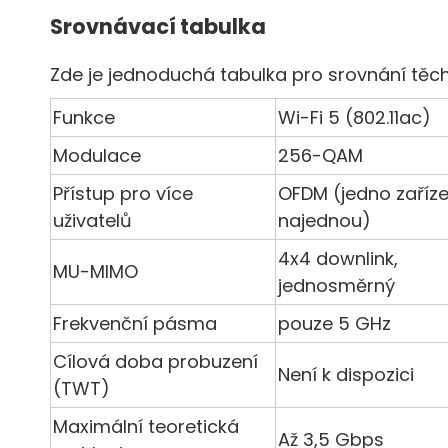
Srovnávací tabulka
Zde je jednoduchá tabulka pro srovnání těch
Funkce
Wi-Fi 5 (802.11ac)
Modulace
256-QAM
Přístup pro více
OFDM (jedno zaříze
uživatelů
najednou)
4x4 downlink,
MU-MIMO
jednosměrný
Frekvenční pásma
pouze 5 GHz
Cílová doba probuzení
Není k dispozici
(TWT)
Maximální teoretická
Až 3,5 Gbps