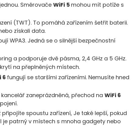
najednou. Směrovače
WiFi 5
mohou mít potíže s
ení (TWT). To pomáhá zařízením šetřit baterii.
nebo získali data.
bují WPA3. Jedná se o silnější bezpečnostní
oring a podporuje dvě pásma, 2,4 GHz a 5 GHz.
okrytí na přeplněných místech.
i 6
fungují se staršími zařízeními. Nemusíte hned
e kancelář zaneprázdněná, přechod na
WiFi 6
pojení.
 připojíte spoustu zařízení, Je také lepší, pokud
zdíl je patrný v místech s mnoha gadgety nebo