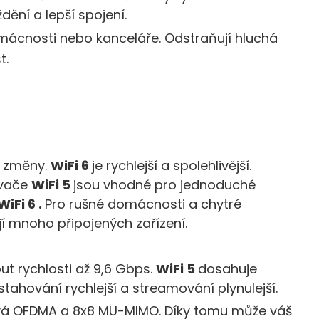
ění a lepší spojení.
omácnosti nebo kanceláře. Odstraňují hluchá
t.
lostí (Windows) nebo Console (Mac).
ké změny.
WiFi 6
je rychlejší a spolehlivější.
ovače
WiFi 5
jsou vhodné pro jednoduché
WiFi 6 .
Pro rušné domácnosti a chytré
jí mnoho připojených zařízení.
t rychlosti až 9,6 Gbps.
WiFi 5
dosahuje
 stahování rychlejší a streamování plynulejší.
vá OFDMA a 8x8 MU-MIMO. Díky tomu může váš