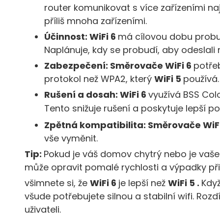
router komunikovat s více zařízeními 
příliš mnoha zařízeními.
Účinnost:
WiFi 6
má cílovou dobu probuz
Naplánuje, kdy se probudí, aby odeslali 
Zabezpečení: Směrovače
WiFi 6
potře
protokol než WPA2, který
WiFi 5
používá.
Rušení a dosah:
WiFi 6
využívá BSS Col
Tento
snižuje rušení
a poskytuje lepší p
Zpětná kompatibilita: Směrovače
WiF
vše vyměnit.
Tip:
Pokud je váš domov chytrý nebo je vaš
může opravit pomalé rychlosti a výpadky při
všimnete si, že
WiFi 6
je lepší než
WiFi 5 .
Když
všude potřebujete silnou a stabilní wifi. Ro
uživateli.