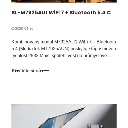
BL-M7925AU1 WiFi 7 + Bluetooth 5.4 Combo Module | Vysokorychlostní třípásmové bezdrátové řešení
2026-04-30
Kombinovaný modul M7925AU1 WiFi 7 + Bluetooth
5.4 (MediaTek MT7925AUN) poskytuje třípásmovou
rychlost 2882 Mb/s, spolehlivost na průmyslové
úrovni, ideální pro IoT, chytrou televizi, AGV a
lékařská zařízení.
Přečtěte si více