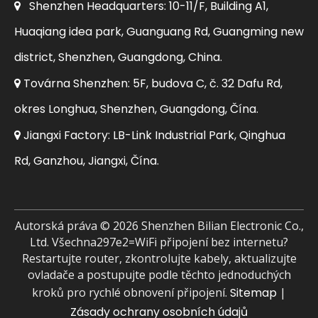
Shenzhen Headquarters: 10-11/F, Building A1,

Huaqiang idea park, Guanguang Rd, Guangming new
district, Shenzhen, Guangdong, China.
Továrna Shenzhen: 5F, budova C, č. 32 Dafu Rd,

okres Longhua, Shenzhen, Guangdong, Čína.
Jiangxi Factory: LB-Link Industrial Park, Qinghua

Rd, Ganzhou, Jiangxi, Čína.
Autorská práva ©
2026
Shenzhen Bilian Electronic Co.,
Ltd. Všechna297e2=WiFi připojení bez internetu?
Restartujte router, zkontrolujte kabely, aktualizujte
ovladače a postupujte podle těchto jednoduchých
kroků pro rychlé obnovení připojení.
Sitemap
|
Zásady ochrany osobních údajů