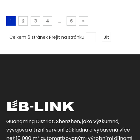
1
2
3
4
...
6
»
Celkem 6 stránek Přejít na stránku
Jít
Guangming District, Shenzhen, jako výzkumná,
vývojová a tržní servisní základna a vybavená více
než 10 000 m² automatizovanými výrobními dílnami