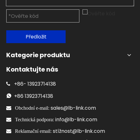
Předložit
Kategorie produktu
Kontaktujte nás
+86-
13923714138

+86
13923714138

sales@lb-link.com

Obchodní e-mail:
info@lb-link.com

Technická podpora:
stížnost@lb-link.com

Reklamační email: