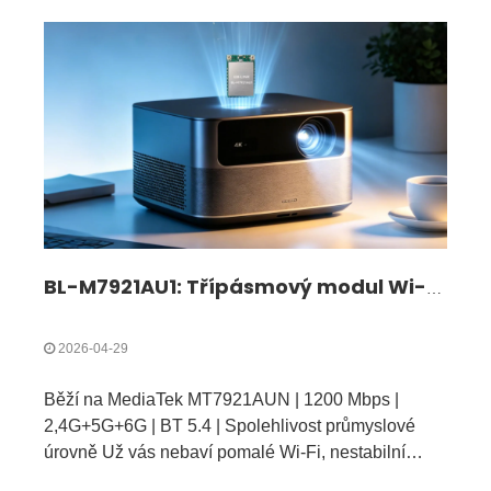
BL-M7921AU1: Třípásmový modul Wi-Fi 6 + Bluetooth 5.4 USB 3.0 | Vysokorychlostní bezdrátové řešení pro IoT a průmyslová zařízení
2026-04-29
Běží na MediaTek MT7921AUN | 1200 Mbps |
2,4G+5G+6G | BT 5.4 | Spolehlivost průmyslové
úrovně Už vás nebaví pomalé Wi-Fi, nestabilní
Bluetooth, rušení signálu a špatná kompatibilita