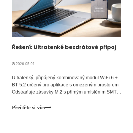
Řešení: Ultratenké bezdrátové připojení pro kompaktní a ultratenká zařízení| BL-M8852BP6
2026-05-01
Ultratenký, připájený kombinovaný modul WiFi 6 +
BT 5.2 určený pro aplikace s omezeným prostorem.
Odstraňuje zásuvky M.2 s přímým umístěním SMT,
ideální pro ultratenké notebooky, tenké displeje a
kompaktní vestavěné systémy.
Přečtěte si více