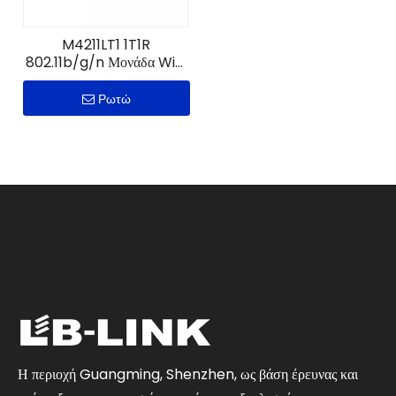
M4211LT1 1T1R
802.11b/g/n Μονάδα WiFi
IoT
Ρωτώ
Η περιοχή Guangming, Shenzhen, ως βάση έρευνας και