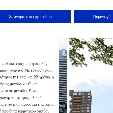
Ξενάγηση στο εργοστάσιο
Παραγωγή
ια εθνική επιχείρηση υψηλής
είρηση γίγαντας. Με εστίαση στον
μότητας IoT εδώ και 28 χρόνια, η
ωλήσεις μονάδων IoT και
νται σε μονάδες. Είναι
υπνης κοινότητας, υλικού,
ία είναι μια παγκόσμια επωνυμία
ά προϊόντα τερματικού δικτύου