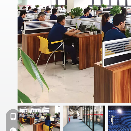
+86- 13923714138