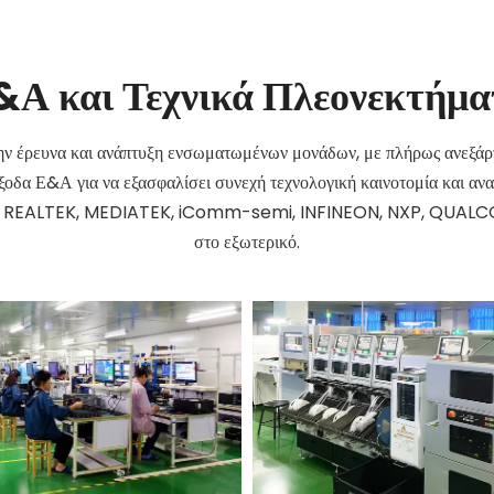
&Α και Τεχνικά Πλεονεκτήμα
στην έρευνα και ανάπτυξη ενσωματωμένων μονάδων, με πλήρως ανεξάρ
δα Ε&Α για να εξασφαλίσει συνεχή τεχνολογική καινοτομία και αναβα
πως REALTEK, MEDIATEK, iComm-semi, INFINEON, NXP, QUALCOMM
στο εξωτερικό.