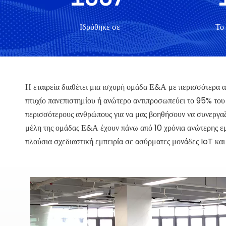
Ιδρύθηκε σε
Το 
Η εταιρεία διαθέτει μια ισχυρή ομάδα Ε&Α με περισσότερα 
πτυχίο πανεπιστημίου ή ανώτερο αντιπροσωπεύει το 95% του
περισσότερους ανθρώπους για να μας βοηθήσουν να συνεργαζό
μέλη της ομάδας Ε&Α έχουν πάνω από 10 χρόνια ανώτερης εμπε
πλούσια σχεδιαστική εμπειρία σε ασύρματες μονάδες IoT και 