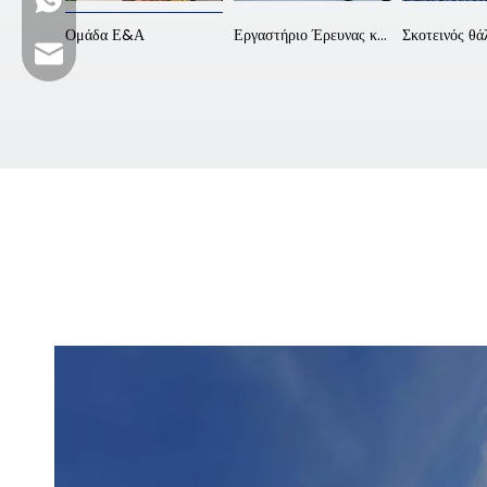
+86 13923714138
Γραφείο υποδοχής της εταιρείας
Ομάδα Ε&Α
Εργαστήριο Έρευνας και Ανάπτυξης
Email επιχείρησης: sales@lb-link.com
Τεχνική υποστήριξη: info@lb-link.com
Ηλεκτρονικό ταχυδρομείο καταγγελίας: angel@lb-link.com