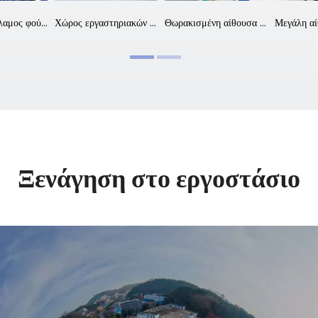
Σκοτεινός θάλαμος φούρνου μικροκυμάτων
Χώρος εργαστηριακών δοκιμών Ε&Α
Θωρακισμένη αίθουσα εργαστηρίου Ε&Α
Ξενάγηση στο εργοστάσιο