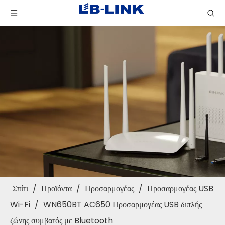
Σπίτι
/
Προϊόντα
/
Προσαρμογέας
/
Προσαρμογέας USB
Wi-Fi
/
WN650BT AC650 Προσαρμογέας USB διπλής
ζώνης συμβατός με Bluetooth