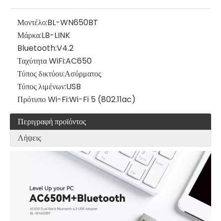
Μοντέλο:
BL-WN650BT
Μάρκα:
LB-LINK
Bluetooth:
V4.2
Ταχύτητα WiFi:
AC650
Τύπος δικτύου:
Ασύρματος
Τύπος λιμένων:
USB
Πρότυπο Wi-Fi:
Wi-Fi 5 (802.11ac)
Περιγραφή προϊόντος
Λήψεις