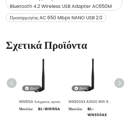
Bluetooth 4.2 Wireless USB Adapter AC650M
Προσαρμογέας AC 650 Mbps NANO USB 2.0
Σχετικά Προϊόντα
βίντεο
βίντεο
β
WN155A Ασύρματος προσαρμογέας USB 150 Mbps High Gain
WN300AX AX300 WiFi 6 Προσαρμογέας USB με κεραία υψηλής απολαβής
Μοντέλο:
BL-WN155A
Μοντέλο:
BL-
Μοντέλο
WN300AX