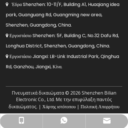
Έδρα Shenzhen: 10-11/F, Building A1, Huaqiang idea

park, Guanguang Rd, Guangming new area,
Shenzhen, Guangdong, China.
Εργοστάσιο Shenzhen: 5F, Building C, No.32 Dafu Rd,

Longhua District, Shenzhen, Guangdong, China.
Εργοστάσιο Jiangxi: LB-Link Industrial Park, Qinghua

Rd, Ganzhou, Jiangxi, Κίνα.
Πνευματικά δικαιώματα ©
2026
Shenzhen Bilian
Electronic Co., Ltd. Με την επιφύλαξη παντός
δικαιώματος. |
Χάρτης ιστότοπου
|
Πολιτική Απορρήτου
Email επιχείρησης: sales@lb-link.com
+86- 13923714138
+86 13923714138