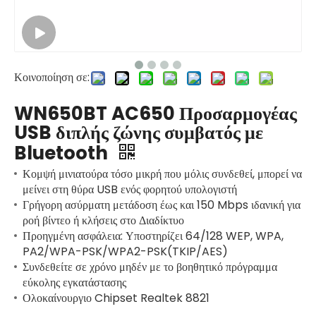
Κοινοποίηση σε:
WN650BT AC650 Προσαρμογέας
USB διπλής ζώνης συμβατός με
Bluetooth
Κομψή μινιατούρα τόσο μικρή που μόλις συνδεθεί, μπορεί να
μείνει στη θύρα USB ενός φορητού υπολογιστή
Γρήγορη ασύρματη μετάδοση έως και 150 Mbps ιδανική για
ροή βίντεο ή κλήσεις στο Διαδίκτυο
Προηγμένη ασφάλεια: Υποστηρίζει 64/128 WEP, WPA,
PA2/WPA-PSK/WPA2-PSK(TKIP/AES)
Συνδεθείτε σε χρόνο μηδέν με το βοηθητικό πρόγραμμα
εύκολης εγκατάστασης
Ολοκαίνουργιο Chipset Realtek 8821