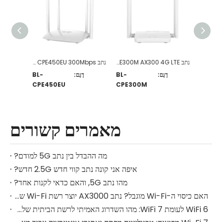
נתב CPE300H 75Mbps 4G LTE
נתב CPE300M AX300 4G LTE
נתב CPE450EU 300Mbps אלחוטי N 4G LTE
BL-CP
דֶגֶם:
BL-
דֶגֶם:
BL-
CPE450EU
CPE300M
מאמרים קשורים
מה ההבדל בין נתב 5G למודם?
איפה אני קונה נתב קווי חדש 2.5G חדש?
מהו נתב 5G, והאם כדאי לקנות אחד?
האם כיסוי ה-Wi-Fi מוגבל? נתב AX3000 יוצר רשת Wi-Fi של כל הבית
WiFi 6 לעומת WiFi 7: מהו השדרוג האמיתי לרשת הביתית שלך?