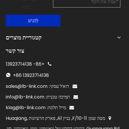
לְהַגִישׁ
קטגוריית מוצרים
צור קשר
13923714138
+86-

+86
13923714138

sales@lb-link.com

דוא'ל עסקי:
info@lb-link.com

תמיכה טכנית:
klag@lb-link.com

מייל תלונה:
מטה שנזן: 10-11/F, בניין A1, פארק הרעיונות Huaqiang,

Guanguang Rd, הרובע החדש של גואנגמינג, שנזן, גואנגדונג, סין.