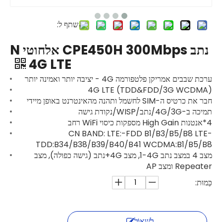
שתף ל:
נתב CPE450H 300Mbps אלחוטי N
4G LTE
ערכת שבבים אמריקן פלטפורמה 4G - יציבה יותר ואמינה יותר
4G LTE (TDD&FDD/3G WCDMA)
חבר את כרטיס ה-SIM לחשמל ותהנה מהאינטרנט באופן מיידי
תמיכה ב-4G/3G/נתב/WISP/נקודת גישה
4*אנטנות High Gain מספקות כיסוי WiFi רחב
CN BAND: LTE:-FDD B1/B3/B5/B8 LTE-
TDD:B34/B38/B39/B40/B41 WCDMA:B1/B5/B8
מצב 4 במצב נתב 1-4G, מצב 4G+נתב (גישה כפולה), מצב
Repeater ומצב AP
כַּמוּת:
לִשְׁאוֹל