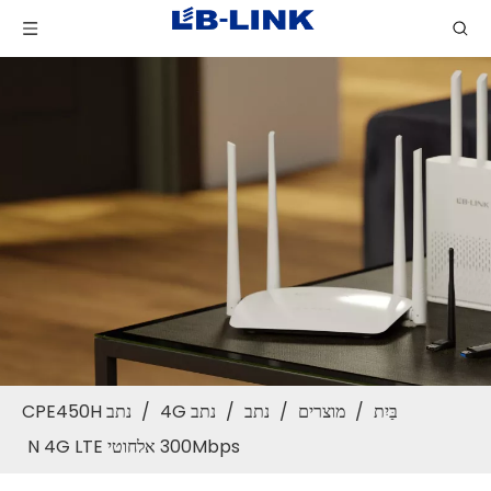
בַּיִת
/
מוצרים
/
נתב
/
נתב 4G
/
נתב CPE450H
300Mbps אלחוטי N 4G LTE