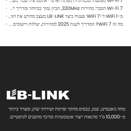
Wi-Fi 7 מפוענח: טכנולוגיות מפתח ואתגרי אינטגרציה עבור מעצבי חומרה
Wi-Fi 7 הסבר: מהירות 320MHz, חביון נמוך במיוחד ומדריך יישומים גלובלי
מ-WiFi 1 ל-WiFi 7: פענוח כיצד LB-LINK מעצב מחדש את חווית הרשת הביתית
מה זה WiFi 7? המדריך לשנת 2025 למהירות, יעילות ויישומים בעולם האמיתי
מחוז גואנגמינג, שנזן, כבסיס מחקר ופיתוח ושירותי שוק, ומצויד ביותר
מ-10,000 מ'ר סדנאות ייצור אוטומטיות ומרכזי מחסנים לוגיסטיים.