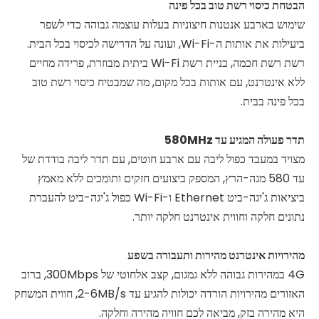
הבטחת כיסוי רשת טוב בכל פינה
שימוש בארבע אנטנות חיצוניות בעלות עוצמה גבוהה כדי לשפר
ביעילות את אותות ה-Wi-Fi, ועונה על הדרישה לכיסוי בכל הבית.
רשת רשת חכמה, בניית רשת Wi-Fi ביתית מבוזרת, פרידה מחיים
ללא אינטרנט, עם אותות בכל מקום, מה שמבטיח כיסוי רשת טוב
בכל פינה בבית.
תדר פעולה המגיע עד 580MHz
מצויד במעבד כפול ליבה עם ארבע חוטים, עם תדר ליבה בודדת של
עד 580 מגה-הרץ, המספק ביצועים חזקים ותומכים ללא מאמץ
ביציאות ג'יגה-ביט Ethernet ו-Wi-Fi כפול ג'יגה-ביט להעברת
נתונים חלקה וחווית אינטרנט חלקה יותר.
מהירויות אינטרנט מהירות ותעבורה בשפע
4G במהירות גבוהה ללא גמגום, קצב אלחוטי של 300Mbps, ברוב
האזורים מהירויות הורדה יכולות להגיע עד 2-6MB/s, חווית המשחק
היא מהירה בזק, מביאה לכם חוויה מהירה וחלקה.