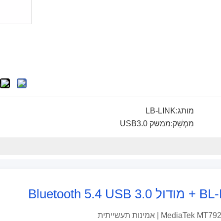
מותג:
LB-LINK
מִמְשָׁק:
ממשק USB3.0
Bluetoo