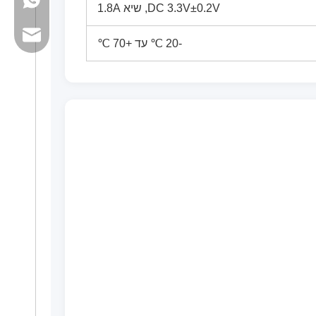
+86 13923714138
DC 3.3V±0.2V, שיא 1.8A
דוא'ל עסקי: sales@lb-link.com
-20 ℃ עד +70 ℃
תמיכה טכנית: info@lb-link.com
דוא'ל תלונה: complain@lb-link.com