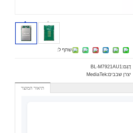
שתף ל:
דֶגֶם:
BL-M7921AU1
יצרן שבבים:
MediaTek
תיאור המוצר