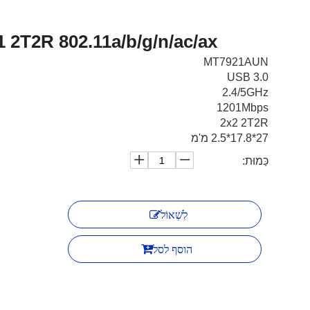
M7921AU1 2T2R 802.11a/b/g/n/ac/ax מו
MT7921AUN
USB 3.0
2.4/5GHz
1201Mbps
2x2 2T2R
27*17.8*2.5 מ'מ
כַּמוּת:
לִשְׁאוֹל
הוסף לסל