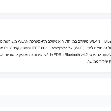
קלאסיים BR/EDR ו-Low Energy (BLE), והוא תואם לאחור למפרטי
ק שידור ממושך.