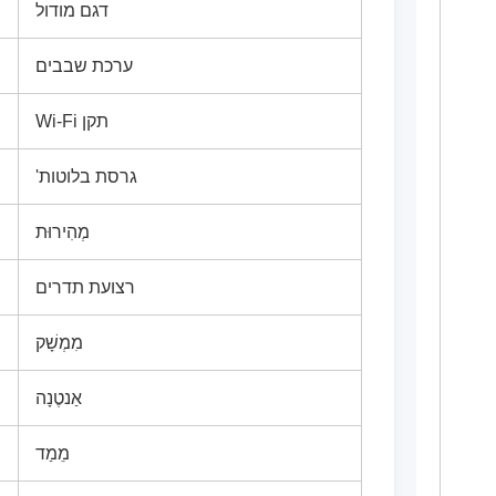
דגם מודול
ערכת שבבים
תקן Wi-Fi
גרסת בלוטות'
מְהִירוּת
רצועת תדרים
מִמְשָׁק
אַנטֶנָה
מֵמַד