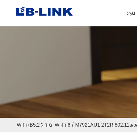
מַגָע
/
M7921AU1 2T2R 802.11a מודול WiFi+B5.2