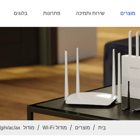
מוצרים
שירות ותמיכה
פתרונות
בלוגים
/
/
/
בַּיִת
מוצרים
מודול Wi-Fi
מודול Wi-Fi 6
/b/g/n/ac/ax