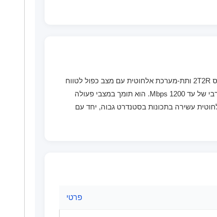
BL-M7921AU1 הוא מודול משולב משולש WLAN + Bluetooth v5.4 משולב במיוחד. הוא משלב תת-מערכת WLAN משולשת פס 2T2R ותת-מערכת אלחוטית עם מצב כפול לטווח
קצר התואמת למפרט הליבה של Bluetooth v5.4. מודול זה תואם לתקן IEEE 802.11a/b/g/n/ac/ax (Wi-Fi) ומספק קצב PHY מרבי של עד 1200 Mbps. הוא תומך במצבי פעולה
 Bluetooth v4.2 ו-v2.1+EDR. עיצוב זה מספק קישוריות אלחוטית עשירה בתכונות בסטנדרט גבוה, יחד עם
פרטי