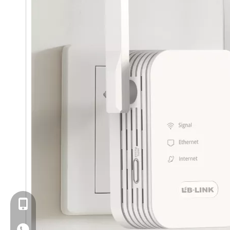
+ 13923714138
+86 13923714138