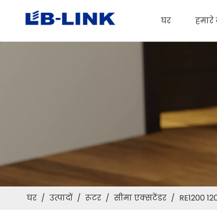
घर
हमारे ब
घर
/
उत्पादों
/
रूटर
/
सीमा एक्सटेंडर
/
RE1200 120