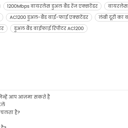
1200Mbps वायरलेस डुअल बैंड रेंज एक्सटेंडर
वायरलेस ड
AC1200 डुअल-बैंड वाई-फाई एक्सटेंडर
लंबी दूरी का 
टर
डुअल बैंड वाईफाई रिपीटर AC1200
्हें आप आज़मा सकते हैं
लें
 चलता है?
है?