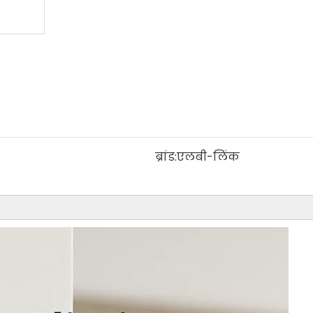
ब्रांड:
एलबी-लिंक