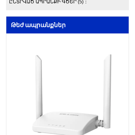
ԸՆՏՐՎԱԾ ԱՊՐԱՆՔԻ ԳԾԵՐ (5)：
Թեժ ապրանքներ