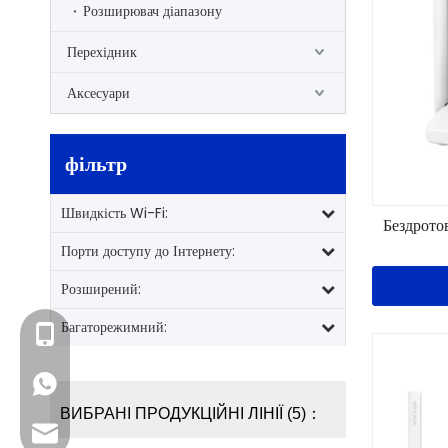
Розширювач діапазону
Перехідник
Аксесуари
фільтр
Швидкість Wi-Fi:
Бездрот
Порти доступу до Інтернету:
Розширений:
Багаторежимний:
+86- 13923714138
+86 13923714138
ВИБРАНІ ПРОДУКЦІЙНІ ЛІНІЇ (5)：
Ділова електронна адреса: sales@lb-link.com