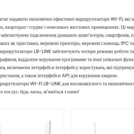
гне надавати економічно ефективні маршрутизатори Wi-Fi, які 
х, квартирах-студіях і невеликих житлових приміщеннях. Ці ма
 забезпечуючи підключення домашніх комп’ютерів, смартфонів, 
таких як приставки, мережеві принтери, мережеві сховища, IPC т
маршрутизатори LB-LINK забезпечують чотири режими роботи та 
рафіком, віддалене керування програмами та інші унікальні функц
я, включаючи інтерфейси інтерфейсу користувача, які підтримую
ристання, а також інтерфейси API для керування хмарою.
ршрутизатори Wi-Fi LB-LINK для високоякісного та економічног
а послуг, будь ласка, зв'яжіться з нами!