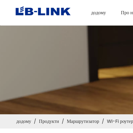
додому
Про н
додому
/
Продукти
/
Маршрутизатор
/
Wi-Fi роуте