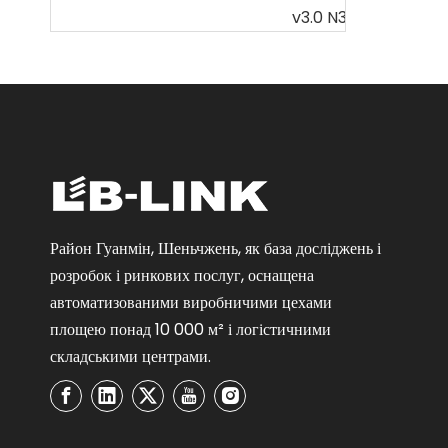
LTE
Район Гуанмін, Шеньчжень, як база досліджень і
розробок і ринкових послуг, оснащена
автоматизованими виробничими цехами
площею понад 10 000 м² і логістичними
складськими центрами.