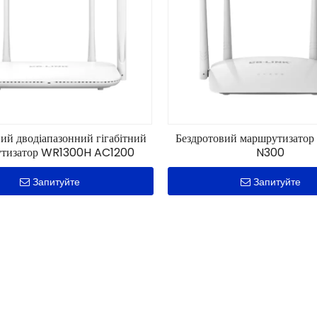
ий дводіапазонний гігабітний
Бездротовий маршрутизат
утизатор WR1300H AC1200
N300
Запитуйте
Запитуйте
 маршрутизатор WR450D