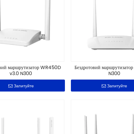
овий маршрутизатор WR450D
Бездротовий маршрутизат
v3.0 N300
N300
Запитуйте
Запитуйте