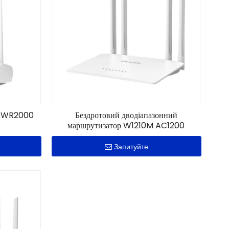
ор WR2000
Бездротовий дводіапазонний
маршрутизатор W1210M AC1200
Запитуйте