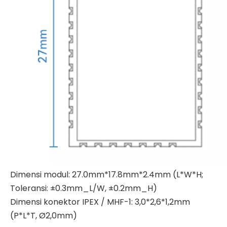
Dimensi modul: 27.0mm*17.8mm*2.4mm (L*W*H;
Toleransi: ±0.3mm_L/W, ±0.2mm_H)
Dimensi konektor IPEX / MHF-1: 3,0*2,6*1,2mm
(P*L*T, Ø2,0mm)