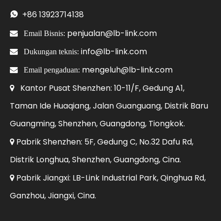
+86
13923714138

penjualan@lb-link.com

Email Bisnis:
info@lb-link.com

Dukungan teknis:
mengeluh@lb-link.com

Email pengaduan:
Kantor Pusat Shenzhen: 10-11/F, Gedung A1,

Taman Ide Huaqiang, Jalan Guanguang, Distrik Baru
Guangming, Shenzhen, Guangdong, Tiongkok.
Pabrik Shenzhen: 5F, Gedung C, No.32 Dafu Rd,

Distrik Longhua, Shenzhen, Guangdong, Cina.
Pabrik Jiangxi: LB-Link Industrial Park, Qinghua Rd,

Ganzhou, Jiangxi, Cina.