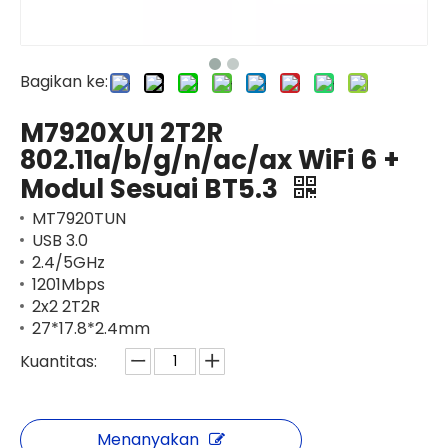
Bagikan ke:
M7920XU1 2T2R
802.11a/b/g/n/ac/ax WiFi 6 +
Modul Sesuai BT5.3
MT7920TUN
USB 3.0
2.4/5GHz
1201Mbps
2x2 2T2R
27*17.8*2.4mm
Kuantitas:
Menanyakan