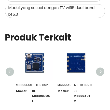
Modul yang sesuai dengan TV wifi6 dual band
bt5.3
Produk Terkait
M8800DU5-L 1T1R 802.11b/g/n/ax WiFi 6 + Modul Sesuai BT5.2
M6555XU1-M 1T1R 802.11a/b/g/n/ac/ax WiFi 6 + Modul Sesuai BT5.2
Model:
BL-
Model:
BL-
Model
M8800DU5-
M6555XU1-
L
M