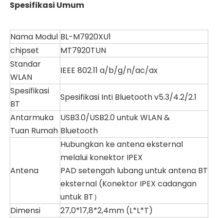
Spesifikasi Umum
Nama Modul
BL-M7920XU1
chipset
MT7920TUN
Standar
IEEE 802.11 a/b/g/n/ac/ax
WLAN
Spesifikasi
Spesifikasi Inti Bluetooth v5.3/4.2/2.1
BT
Antarmuka
USB3.0/USB2.0 untuk WLAN &
Tuan Rumah
Bluetooth
Hubungkan ke
antena eksternal
melalui konektor IPEX
Antena
PAD setengah lubang untuk antena BT
eksternal (Konektor IPEX cadangan
untuk BT）
Dimensi
27,0*17,8*2,4mm (L*L*T)