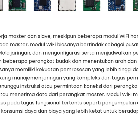
ja master dan slave, meskipun beberapa modul WiFi ha
e master, modul WiFi biasanya bertindak sebagai pusat 
ola jaringan, dan mengonfigurasi serta menjadwalkan p
an beberapa perangkat budak dan menentukan arah dan p
asanya memiliki kekuatan pemrosesan yang lebih tinggi 
kung manajemen jaringan yang kompleks dan tugas pe
enunggu instruksi atau permintaan koneksi dari perangka
au menerima data dari perangkat master. Modul WiFi 
okus pada tugas fungsional tertentu seperti pengumpulan
 konsumsi daya dan biaya yang lebih ketat untuk berada