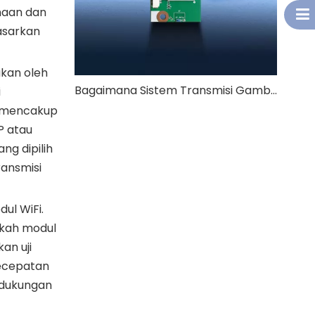
maan dan
dasarkan
akan oleh
Bagaimana Sistem Transmisi Gambar UAV Jarak Jauh 4km Menjamin Kualitas Video yang Stabil?
i
n mencakup
P atau
g dipilih
ransmisi
dul WiFi.
akah modul
an uji
kecepatan
 dukungan