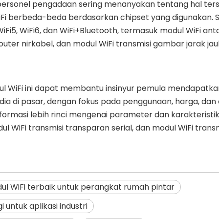
 personel pengadaan sering menanyakan tentang hal ter
Fi berbeda-beda berdasarkan chipset yang digunakan. Saa
Fi5, WiFi6, dan WiFi+Bluetooth, termasuk modul WiFi an
router nirkabel, dan modul WiFi transmisi gambar jarak ja
ul WiFi ini dapat membantu insinyur pemula mendapatka
ia di pasar, dengan fokus pada penggunaan, harga, dan
nformasi lebih rinci mengenai parameter dan karakteristi
dul WiFi transmisi transparan serial, dan modul WiFi transm
ul WiFi terbaik untuk perangkat rumah pintar
i untuk aplikasi industri