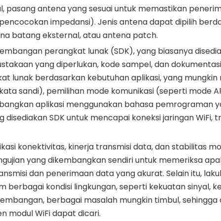
l, pasang antena yang sesuai untuk memastikan peneri
a pencocokan impedansi). Jenis antena dapat dipilih ber
tena batang eksternal, atau antena patch.
gembangan perangkat lunak (SDK), yang biasanya disedi
stakaan yang diperlukan, kode sampel, dan dokumentas
at lunak berdasarkan kebutuhan aplikasi, yang mungki
kata sandi), pemilihan mode komunikasi (seperti mode A
Kembangkan aplikasi menggunakan bahasa pemrograman yan
ng disediakan SDK untuk mencapai koneksi jaringan WiFi, t
si konektivitas, kinerja transmisi data, dan stabilitas mo
engujian yang dikembangkan sendiri untuk memeriksa ap
smisi dan penerimaan data yang akurat. Selain itu, lakuk
am berbagai kondisi lingkungan, seperti kekuatan sinyal, 
ngembangan, berbagai masalah mungkin timbul, sehingga
en modul WiFi dapat dicari.