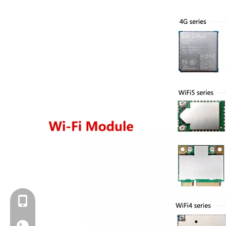
+86- 13923714138