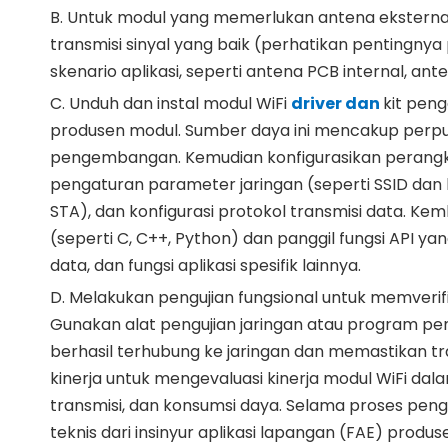
B. Untuk modul yang memerlukan antena eksterna
transmisi sinyal yang baik (perhatikan pentingny
skenario aplikasi, seperti antena PCB internal, an
C. Unduh dan instal modul WiFi
driver dan
kit pen
produsen modul. Sumber daya ini mencakup perpu
pengembangan. Kemudian konfigurasikan perangk
pengaturan parameter jaringan (seperti SSID dan 
STA), dan konfigurasi protokol transmisi data. 
(seperti C, C++, Python) dan panggil fungsi API ya
data, dan fungsi aplikasi spesifik lainnya.
D. Melakukan pengujian fungsional untuk memverifika
Gunakan alat pengujian jaringan atau program p
berhasil terhubung ke jaringan dan memastikan tran
kinerja untuk mengevaluasi kinerja modul WiFi dal
transmisi, dan konsumsi daya. Selama proses pe
teknis dari insinyur aplikasi lapangan (FAE) produs