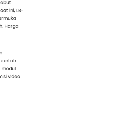
sebut
t ini, LB-
tarmuka
uh. Harga
n
 contoh
k modul
isi video