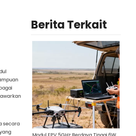
Berita Terkait
dul
emampuan
bagai
nawarkan
a secara
 yang
Modul FPV 5GHz Berdaya Tinggi 6W: RTL8812EU-CG untuk Drone FPV Jarak Jauh