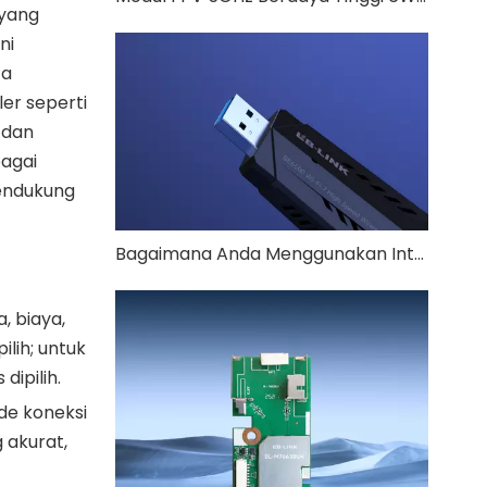
 yang
ni
ta
er seperti
 dan
bagai
pendukung
Bagaimana Anda Menggunakan Internet di TV?
, biaya,
lih; untuk
ipilih.
de koneksi
 akurat,