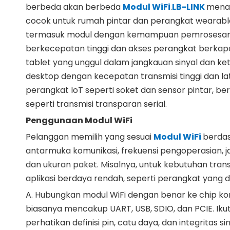
berbeda akan berbeda
Modul WiFi
.
LB-LINK
menaw
cocok untuk rumah pintar dan perangkat wearable y
termasuk modul dengan kemampuan pemrosesan ya
berkecepatan tinggi dan akses perangkat berkapas
tablet yang unggul dalam jangkauan sinyal dan ket
desktop dengan kecepatan transmisi tinggi dan la
perangkat IoT seperti soket dan sensor pintar, ber
seperti transmisi transparan serial.
Penggunaan Modul WiFi
Pelanggan memilih yang sesuai
Modul WiFi
berdas
antarmuka komunikasi, frekuensi pengoperasian, ja
dan ukuran paket. Misalnya, untuk kebutuhan transm
aplikasi berdaya rendah, seperti perangkat yang d
A. Hubungkan modul WiFi dengan benar ke chip ko
biasanya mencakup UART, USB, SDIO, dan PCIE. Iku
perhatikan definisi pin, catu daya, dan integritas sin