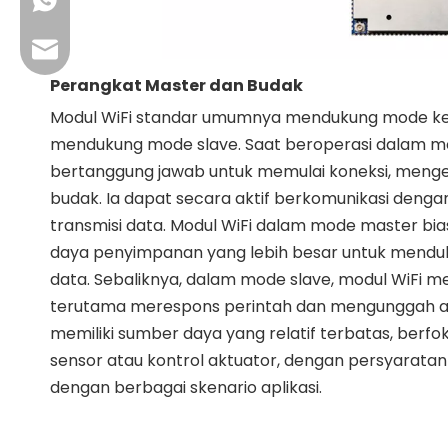
+86 13923714138
Email Bisnis: sales@lb-link.com
Perangkat Master dan Budak
Dukungan teknis: info@lb-link.com
Modul WiFi standar umumnya mendukung mode ker
mendukung mode slave. Saat beroperasi dalam mod
Email pengaduan: komplain@lb-link.com
bertanggung jawab untuk memulai koneksi, mengel
budak. Ia dapat secara aktif berkomunikasi deng
transmisi data. Modul WiFi dalam mode master bi
daya penyimpanan yang lebih besar untuk mendu
data. Sebaliknya, dalam mode slave, modul WiFi m
terutama merespons perintah dan mengunggah at
memiliki sumber daya yang relatif terbatas, berf
sensor atau kontrol aktuator, dengan persyaratan
dengan berbagai skenario aplikasi.