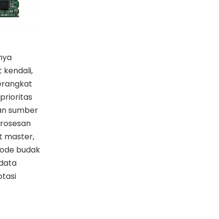
nya
kendali,
erangkat
rioritas
dan sumber
mrosesan
t master,
mode budak
 data
ptasi