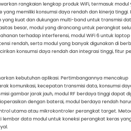
arkan rangkaian lengkap produk WiFi, termasuk modul
ang memiliki konsumsi daya rendah dan kinerja tinggi. I
ng kuat dan dukungan multi-band untuk transmisi da
itas besar, modul yang dirancang untuk perangkat selul
ahanan terhadap interferensi, modul WiFi 6 untuk laptop
tensi rendah, serta modul yang banyak digunakan di ber
cirikan konsumsi daya rendah dan integrasi tinggi, fitur 
arkan kebutuhan aplikasi. Pertimbangannya mencakup
rak komunikasi, kecepatan transmisi data, konsumsi daya
isi gambar jarak jauh, modul RF berdaya tinggi dapat dipi
ioperasikan dengan baterai, modul berdaya rendah harus d
ntrol utama atau mikrokontroler perangkat target. Meto
ti lembar data modul untuk koneksi perangkat keras yang
yal.