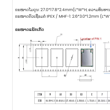
ຂະໜາດໂມດູນ: 27.0*17.8*2.4mm(L*W*H; ຄວາມທົນທ
ຂະໜາດຕົວເຊື່ອມຕໍ່ IPEX / MHF-1: 2.6*3.0*1.2mm (L
ຂະໜາດແພັກເກັດ