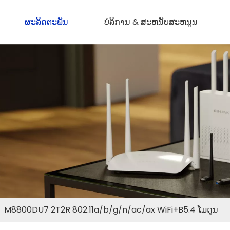
ຜະລິດຕະພັນ
ບໍລິການ & ສະຫນັບສະຫນູນ
/
M8800DU7 2T2R 802.11a/b/g/n/ac/ax WiFi+B5.4 ໂມດູນ