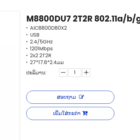
M8800DU7 2T2R 802.11a/b/g
AIC8800D80X2
USB
2.4/5GHz
1201Mbps
2x2 2T2R
27*17.8*2.4ມມ
ປະລິມານ:
ສອບຖາມ
ເພີ່ມໃສ່ກະຕ່າ