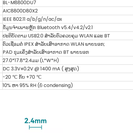
BL-M8800DU7
AIC8800D80X2
IEEE 802.11 a/b/g/n/ac/ax
ຂໍ້ມູນຈໍາເພາະຫຼັກ Bluetooth v5.4/v4.2/v2.1
ປະຕິບັດຕາມ USB2.0 ສໍາລັບຕົວຄວບຄຸມ WLAN ແລະ BT
ຕົວເຊື່ອມຕໍ່ IPEX ສໍາລັບເສົາອາກາດ WLAN ພາຍນອກ;
PAD ຂຸມເຄິ່ງສໍາລັບເສົາອາກາດ BT ພາຍນອກ
27.0*17.8*2.4ມມ (L*W*H)
DC 3.3V±0.2V @ 1400 mA (
ສູງສຸດ)
-20 ℃ ກັບ +70 ℃​
10% ຫາ 95% RH (ບໍ່ condensing)