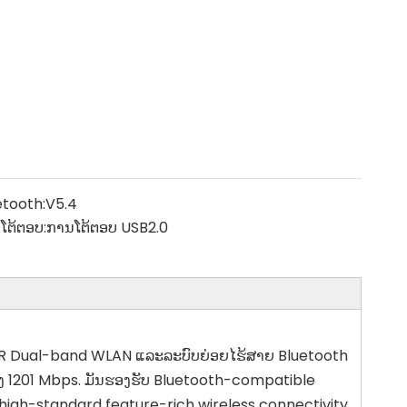
etooth:
V5.4
ໂຕ້ຕອບ:
ການໂຕ້ຕອບ USB2.0
T2R Dual-band WLAN ແລະລະບົບຍ່ອຍໄຮ້ສາຍ Bluetooth
ເຖິງ 1201 Mbps. ມັນຮອງຮັບ Bluetooth-compatible
 high-standard feature-rich wireless connectivity,