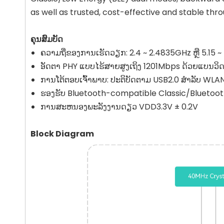
as well as trusted, cost-effective and stable t
ຄຸນສົມບັດ
ຄວາມຖີ່ຂອງການເຮັດວຽກ: 2.4 ~ 2.4835GHz ຫຼື 5.15 
ອັດຕາ PHY ແບບໄຮ້ສາຍສູງເຖິງ 1201Mbps ດ້ວຍແບນວ
ການໂຕ້ຕອບເຈົ້າພາບ: ປະຕິບັດຕາມ USB2.0 ສໍາລັບ WLAN 
ຮອງຮັບ Bluetooth-compatible Classic/Bluetoo
ການສະຫນອງພະລັງງານດຽວ VDD3.3V ± 0.2V
Block Diagram