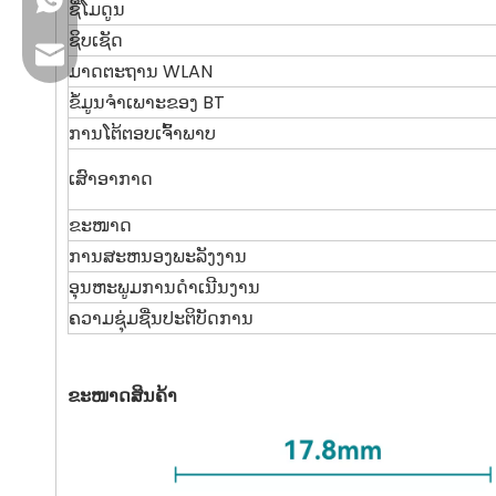
+86 13923714138
ຊື່ໂມດູນ
ຊິບເຊັດ
ອີເມວທຸລະກິດ: sales@lb-link.com
ມາດຕະຖານ WLAN
ຂໍ້ມູນຈໍາເພາະຂອງ BT
ສະຫນັບສະຫນູນດ້ານວິຊາການ: info@lb-link.com
ການໂຕ້ຕອບເຈົ້າພາບ
ອີເມວຮ້ອງຮຽນ: complain@lb-link.com
ເສົາອາກາດ
ຂະໜາດ
ການສະຫນອງພະລັງງານ
ອຸນຫະພູມການດໍາເນີນງານ
ຄວາມຊຸ່ມຊື່ນປະຕິບັດການ
ຂະໜາດສິນຄ້າ