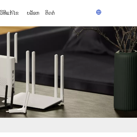
ວິທີແກ້ໄຂ
ບລັອກ
ຕິດຕໍ່