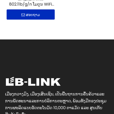
802.11b/g/n ໂມດູນ WiFi
IoT
ສອບຖາມ
​ເມືອງ​ກວາງ​ມິ​ງ, ​ເມືອງ​ເສິນ​ເຊິ​ນ, ​ເປັນ​ພື້ນຖານ​ການ​ຄົ້ນ​ຄ້ວາ​ແລະ​
ການ​ພັດທະນາ​ແລະ​ການ​ບໍລິການ​ຕະຫຼາດ, ພ້ອມ​ທັງ​ມີ​ກອງ​ປະຊຸມ​
ການ​ຜະລິດ​ແບບ​ອັດຕະ​ໂນ​ມັດ 10,000 ຕາ​ແມັດ ​ແລະ ສູນ​ເກັບ​