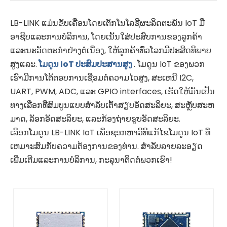
LB-LINK ແມ່ນຂັບເຄື່ອນໂດຍເຕັກໂນໂລຊີຜະລິດຕະພັນ IoT ມື
ອາຊີບແລະການບໍລິການ, ໂດຍເນັ້ນໃສ່ປະສົບການຂອງລູກຄ້າ
ແລະນະວັດຕະກໍາຢ່າງຕໍ່ເນື່ອງ, ໃຫ້ລູກຄ້າທົ່ວໂລກມີປະສິດທິພາບ
ສູງແລະ.
ໂມດູນ IoT ປະສົມປະສານສູງ
. ໂມດູນ IoT ຂອງພວກ
ເຮົາມີການໂຕ້ຕອບການເຊື່ອມຕໍ່ຄວາມໄວສູງ, ສະເຫນີ I2C,
UART, PWM, ADC, ແລະ GPIO interfaces, ເຮັດໃຫ້ມັນເປັນ
ທາງເລືອກທີ່ສົມບູນແບບສໍາລັບເຕົ້າສຽບອັດສະລິຍະ, ສະຫຼັບສະຫ
ມາດ, ລັອກອັດສະລິຍະ, ແລະກ້ອງຖ່າຍຮູບອັດສະລິຍະ.
ເລືອກໂມດູນ LB-LINK IoT ເພື່ອຊອກຫາວິທີແກ້ໄຂໂມດູນ IoT ທີ່
ເຫມາະສົມກັບຄວາມຕ້ອງການຂອງທ່ານ. ສໍາລັບລາຍລະອຽດ
ເພີ່ມເຕີມແລະການບໍລິການ, ກະລຸນາຕິດຕໍ່ພວກເຮົາ!