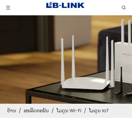
ບ້ານ
/
ຜະລິດຕະພັນ
/
ໂມດູນ Wi-Fi
/
ໂມດູນ IoT