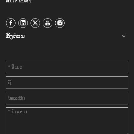
ສິນຄ້າ​ຂົນ​ສົ່ງ.
ລິ້ງດ່ວນ
ຕິດຕໍ່ພວກເຮົາ