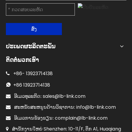
ສົ່ງ
ປະເພດຜະລິດຕະພັນ
ຕິດຕໍ່ພວກເຮົາ
+86-
13923714138

+86
13923714138

sales@lb-link.com

ອີເມວທຸລະກິດ:
info@lb-link.com

ສະຫນັບສະຫນູນດ້ານວິຊາການ:
complain@lb-link.com

ອີເມວການຮ້ອງຮຽນ:
ສຳນັກງານໃຫຍ່ Shenzhen: 10-11/F, ຕຶກ A1, Huaqiang
