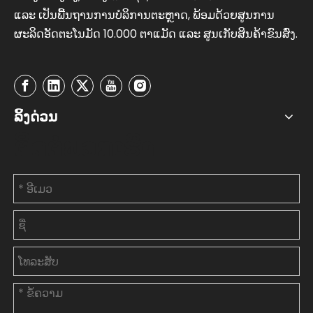
​ແລະ ​ເປັນ​ພື້ນຖານ​ການ​ບໍລິການ​ຕະຫຼາດ, ພ້ອມ​ດ້ວຍ​ສູນ​ການ​
ຜະລິດ​ອັດຕະໂນມັດ 10.000 ຕາ​ແມັດ ​ແລະ ສູນ​ເກັບ​ສິນຄ້າ​ຂົນ​ສົ່ງ.
ລິ້ງດ່ວນ
ຕິດຕໍ່ພວກເຮົາ