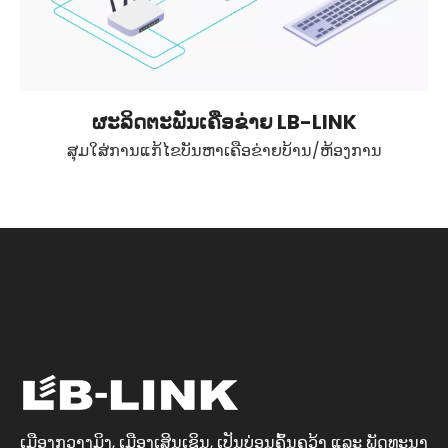
ຜະລິດຕະພັນເຄືອຂ່າຍ LB-LINK
ສຸມໃສ່ການແກ້ໄຂບັນຫາເຄືອຂ່າຍບ້ານ/ຫ້ອງການ
​ເມືອງ​ກວາງ​ມິ​ງ, ​ເມືອງ​ເສິນ​ເຊິ​ນ, ​ເປັນ​ບ່ອນ​ຄົ້ນຄວ້າ ​ແລະ ພັດທະນາ