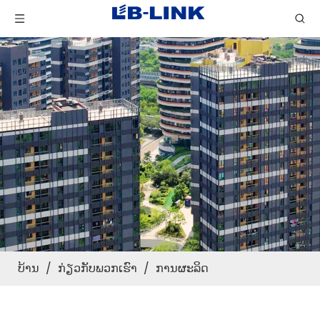
ບ້ານ
/
ກ່ຽວກັບພວກເຮົາ
/
ການຜະລິດ