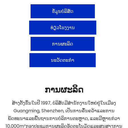
ຂໍ້ມູນບໍລິສັດ
ທ່ຽວໂຮງງານ
ການຜະລິດ
ນະວັດຕະກໍາ
ການຜະລິດ
ສ້າງຕັ້ງຂຶ້ນໃນປີ 1997, ບໍລິສັດມີສໍານັກງານໃຫຍ່ຢູ່ໃນເມືອງ
Guangming, Shenzhen, ເປັນການຄົ້ນຄວ້າແລະການ
ພັດທະນາແລະພື້ນຖານການບໍລິການຕະຫຼາດ, ແລະມີຫຼາຍກ່ວາ
10,000m²ກອງປະຊຸມການຜະລິດອັດຕະໂນມັດແລະສູນສາງການ