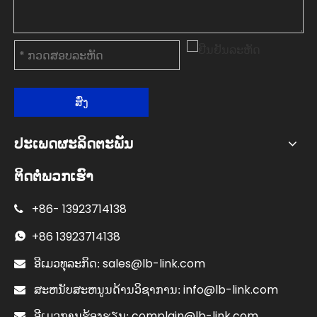
ສົ່ງ
ປະເພດຜະລິດຕະພັນ
ຕິດຕໍ່ພວກເຮົາ
+86-
13923714138

+86
13923714138

sales@lb-link.com

ອີເມວທຸລະກິດ:
info@lb-link.com

ສະຫນັບສະຫນູນດ້ານວິຊາການ:
complain@lb-link.com

ອີເມວການຮ້ອງຮຽນ: