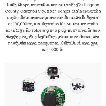
ຂົນສົ່ງ; ພື້ນຖານການຜະລິດຂະຫນາດໃຫຍ່ຕັ້ງຢູ່ໃນ Dingnan
County, Ganzhou City, ແຂວງ Jiangxi, ເຂດໂຮງງານຜະລິດ
ຂອງຕົນ, ມີສວນສາທາລະອຸດສາຫະກໍາທີ່ກວມເອົາເນື້ອທີ່ຫຼາຍກ່
ວາ 100,000m², ແລະມີຫຼາຍກ່ວາ 10 SMT ສາຍການຜະລິດ
ຄວາມໄວສູງ, ຄື້ນ soldering ສາຍ plug-in, ສາຍການທົດສອບ,
ຫ້ອງຜູ້ສູງອາຍຸ, ຫ້ອງປ້ອງກັນອື່ນໆ, ອຸປະກອນການປະກອບ, ສາຍ
ການຫຸ້ມຫໍ່ແຮງງານແລະອຸປະກອນ. ບໍລິສັດມີພະນັກງານຫຼາຍ
ກວ່າ 1,000 ຄົນ