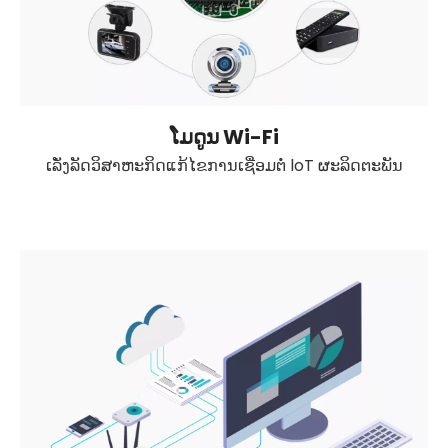
ໂມດູນ Wi-Fi
ເລັ່ງລັດວິສາຫະກິດແກ້ໄຂການເຊື່ອມຕໍ່ loT ຜະລິດຕະພັນ