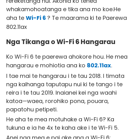
rereketanga nui. Akohia ko tehea
whakamohoatanga e tika ana mo koe.He
aha te
Wi-Fi 6
? Te maarama ki te Paerewa
802.11ax
Nga Tikanga o Wi-Fi 6 Hangarau
Ko Wi-Fi 6 te paerewa ahokore hou. He mea
hangarau e mohiotia ana ko
802.11ax
.
I tae mai te hangarau i te tau 2018. I timata
nga kaihanga taputapu nui ki te tango i te
reira i te tau 2019. Inaianei kei nga waahi
katoa—waea, rorohiko pona, pouara,
papatohu petipeti.
He aha te mea motuhake a Wi-Fi 6? Ka
tukuna e ia he 4x te kaha ake i te Wi-Fi 5.
Anei nga mea e pai ake ana a Wi-Fi 6: