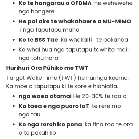
Ko te hangarau o OFDMA
he wehewehe
nga hongere
He pai ake te whakahaere a MU-MIMO
i nga taputapu maha
Ko te BSS Tae
ka whakaiti i te pokanoa
Ka whai hua nga taputapu tawhito mai i
nga tohu horoi
Hurihuri Ora Pūhiko me TWT
Target Wake Time (TWT) he huringa keemu.
Ka moe o taputapu ki te kore e hiahiatia.
nga waea atamai
He 20-30% te roa o
Ka taea e nga puoro IoT
te rere mo
nga tau
Ko nga rorohiko pona
ka tino roa te ora
o te pākahiko