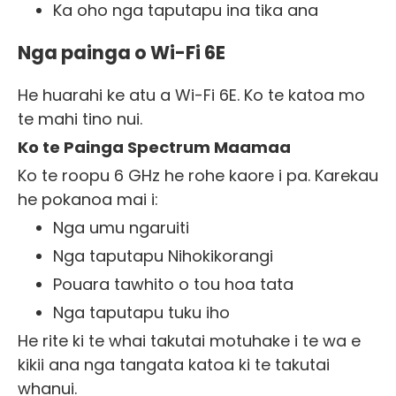
Ka oho nga taputapu ina tika ana
Nga painga o Wi-Fi 6E
He huarahi ke atu a Wi-Fi 6E. Ko te katoa mo
te mahi tino nui.
Ko te Painga Spectrum Maamaa
Ko te roopu 6 GHz he rohe kaore i pa. Karekau
he pokanoa mai i:
Nga umu ngaruiti
Nga taputapu Nihokikorangi
Pouara tawhito o tou hoa tata
Nga taputapu tuku iho
He rite ki te whai takutai motuhake i te wa e
kikii ana nga tangata katoa ki te takutai
whanui.