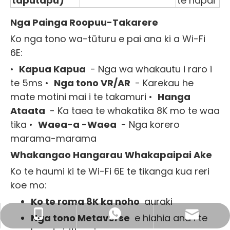
taputapu)
te hapai
Nga Painga Roopuu-Takarere
Ko nga tono wa-tūturu e pai ana ki a Wi-Fi
6E:
•
Kapua Kapua
- Nga wa whakautu i raro i
te 5ms •
Nga tono VR/AR
- Karekau he
mate motini mai i te takamuri •
Hanga
Ataata
- Ka taea te whakatika 8K mo te waa
tika •
Waea-a -Waea
- Nga korero
marama-marama
Whakangao Hangarau Whakapaipai Ake
Ko te haumi ki te Wi-Fi 6E te tikanga kua reri
koe mo:
Ko te roma 8K ka noho
auraki
Īmēra Pakihi: sales@lb-link.com
+86- 13923714138
+86 13923714138
Nga tono Metaverse
e hiahia ana i te