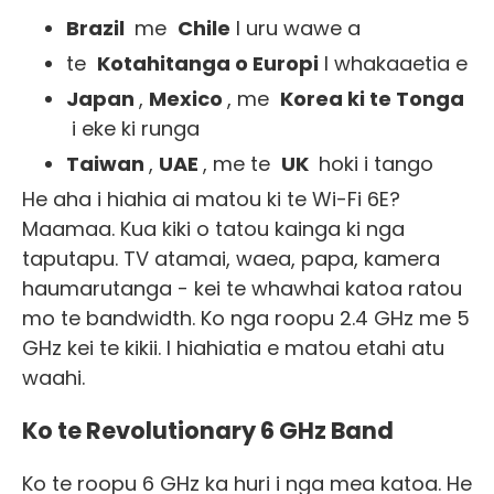
Brazil
me
Chile
I uru wawe a
te
Kotahitanga o Europi
I whakaaetia e
Japan
,
Mexico
, me
Korea ki te Tonga
i eke ki runga
Taiwan
,
UAE
, me te
UK
hoki i tango
He aha i hiahia ai matou ki te Wi-Fi 6E?
Maamaa. Kua kiki o tatou kainga ki nga
taputapu. TV atamai, waea, papa, kamera
haumarutanga - kei te whawhai katoa ratou
mo te bandwidth. Ko nga roopu 2.4 GHz me 5
GHz kei te kikii. I hiahiatia e matou etahi atu
waahi.
Ko te Revolutionary 6 GHz Band
Ko te roopu 6 GHz ka huri i nga mea katoa. He