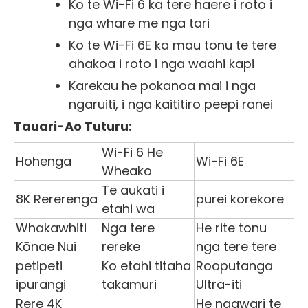
Ko te Wi-Fi 6 ka tere haere i roto i
nga whare me nga tari
Ko te Wi-Fi 6E ka mau tonu te tere
ahakoa i roto i nga waahi kapi
Karekau he pokanoa mai i nga
ngaruiti, i nga kaititiro peepi ranei
Tauari-Ao Tuturu:
Wi-Fi 6 He
Hohenga
Wi-Fi 6E
Wheako
Te aukati i
8K Rererenga
purei korekore
etahi wa
Whakawhiti
Nga tere
He rite tonu
Kōnae Nui
rereke
nga tere tere
petipeti
Ko etahi titaha
Rooputanga
ipurangi
takamuri
Ultra-iti
Rere 4K
He ngawari te