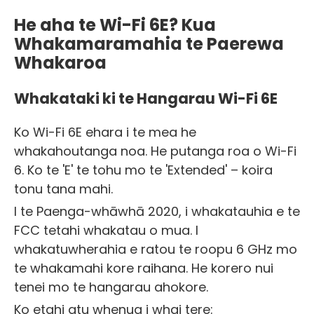
He aha te Wi-Fi 6E? Kua
Whakamaramahia te Paerewa
Whakaroa
Whakataki ki te Hangarau Wi-Fi 6E
Ko Wi-Fi 6E ehara i te mea he
whakahoutanga noa. He putanga roa o Wi-Fi
6. Ko te 'E' te tohu mo te 'Extended' – koira
tonu tana mahi.
I te Paenga-whāwhā 2020, i whakatauhia e te
FCC tetahi whakatau o mua. I
whakatuwherahia e ratou te roopu 6 GHz mo
te whakamahi kore raihana. He korero nui
tenei mo te hangarau ahokore.
Ko etahi atu whenua i whai tere: