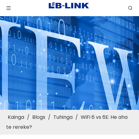
Kainga
/
Blogs
/
Tuhinga
/
WiFi 6 vs 6E: He aha
te rereke?