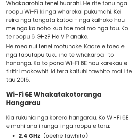
Whakaarohia tenei huarahi. He rite tonu nga
roopu Wi-Fi ki nga wharekai pukumahi. Kei
reira nga tangata katoa – nga kaihoko hou
me nga kainoho kua tae mai mo nga tau. Ko
te roopu 6 GHz? He VIP anake.
He mea nui tenei motuhake. Kaore e taea e
nga taputapu tuku iho te whakaroa i to
hononga. Ko to pona Wi-Fi 6E hou karekau e
tiritiri mokowhiti ki tera kaituhi tawhito mai i te
tau 2015.
Wi-Fi 6E Whakatakotoranga
Hangarau
Kia rukuhia nga korero hangarau. Ko Wi-Fi 6E
e mahi ana i runga i nga roopu e toru:
2.4 GHz
(peehe tawhito)