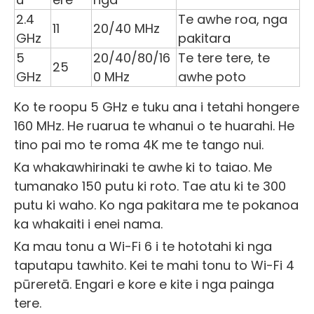
2.4
Te awhe roa, nga
11
20/40 MHz
GHz
pakitara
5
20/40/80/16
Te tere tere, te
25
GHz
0 MHz
awhe poto
Ko te roopu 5 GHz e tuku ana i tetahi hongere
160 MHz. He ruarua te whanui o te huarahi. He
tino pai mo te roma 4K me te tango nui.
Ka whakawhirinaki te awhe ki to taiao. Me
tumanako 150 putu ki roto. Tae atu ki te 300
putu ki waho. Ko nga pakitara me te pokanoa
ka whakaiti i enei nama.
Ka mau tonu a Wi-Fi 6 i te hototahi ki nga
taputapu tawhito. Kei te mahi tonu to Wi-Fi 4
pūreretā. Engari e kore e kite i nga painga
tere.