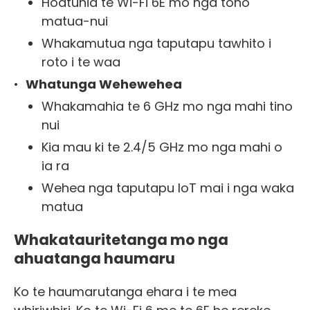
Hoatuhia te Wi-Fi 6E mo nga tono
matua-nui
Whakamutua nga taputapu tawhito i
roto i te waa
•
Whatunga Wehewehea
Whakamahia te 6 GHz mo nga mahi tino
nui
Kia mau ki te 2.4/5 GHz mo nga mahi o
ia ra
Wehea nga taputapu IoT mai i nga waka
matua
Whakatauritetanga mo nga
ahuatanga haumaru
Ko te haumarutanga ehara i te mea