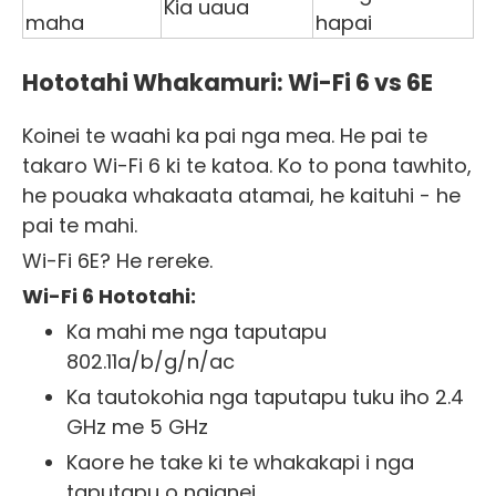
Kia uaua
maha
hapai
Hototahi Whakamuri: Wi-Fi 6 vs 6E
Koinei te waahi ka pai nga mea. He pai te
takaro Wi-Fi 6 ki te katoa. Ko to pona tawhito,
he pouaka whakaata atamai, he kaituhi - he
pai te mahi.
Wi-Fi 6E? He rereke.
Wi-Fi 6 Hototahi:
Ka mahi me nga taputapu
802.11a/b/g/n/ac
Ka tautokohia nga taputapu tuku iho 2.4
GHz me 5 GHz
Kaore he take ki te whakakapi i nga
taputapu o naianei