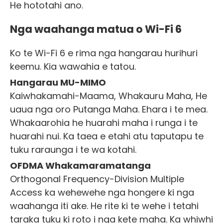
He hototahi ano.
Nga waahanga matua o Wi-Fi 6
Ko te Wi-Fi 6 e rima nga hangarau hurihuri
keemu. Kia wawahia e tatou.
Hangarau MU-MIMO
Kaiwhakamahi-Maama, Whakauru Maha, He
uaua nga oro Putanga Maha. Ehara i te mea.
Whakaarohia he huarahi maha i runga i te
huarahi nui. Ka taea e etahi atu taputapu te
tuku raraunga i te wa kotahi.
OFDMA Whakamaramatanga
Orthogonal Frequency-Division Multiple
Access ka wehewehe nga hongere ki nga
waahanga iti ake. He rite ki te wehe i tetahi
taraka tuku ki roto i nga kete maha. Ka whiwhi