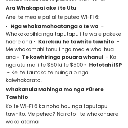
Ara Whakapai ake i te Utu
Anei te mea e pai ai te putea Wi-Fi 6:
•
Nga whakamohoatanga o te wa
-
Whakakapihia nga taputapu i te wa e pakeke
haere ana •
Karekau he tawhito tawhito
-
Me whakamahi tonu i nga mea e whai hua
ana •
Te kowhiringa pouara whanui
- Ko
nga utu mai i te $50 ki te $500 •
Hototahi ISP
- Kei te tautoko te nuinga o nga
kaiwhakarato.
Whakanuia Mahinga mo nga Pūrere
Tawhito
Ko te Wi-Fi 6 ka noho hou nga taputapu
tawhito. Me pehea? Na roto i te whakahaere
waka atamai: