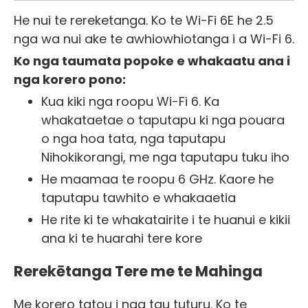
He nui te rereketanga. Ko te Wi-Fi 6E he 2.5
nga wa nui ake te awhiowhiotanga i a Wi-Fi 6.
Ko nga taumata popoke e whakaatu ana i
nga korero pono:
Kua kiki nga roopu Wi-Fi 6. Ka
whakataetae o taputapu ki nga pouara
o nga hoa tata, nga taputapu
Nihokikorangi, me nga taputapu tuku iho
He maamaa te roopu 6 GHz. Kaore he
taputapu tawhito e whakaaetia
He rite ki te whakatairite i te huanui e kikii
ana ki te huarahi tere kore
Rerekētanga Tere me te Mahinga
Me korero tatou i nga tau tuturu. Ko te