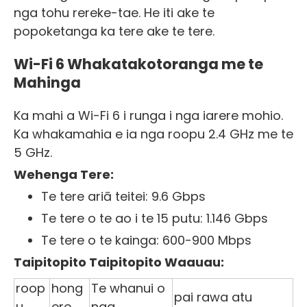
nga tohu rereke-tae. He iti ake te
popoketanga ka tere ake te tere.
Wi-Fi 6 Whakatakotoranga me te
Mahinga
Ka mahi a Wi-Fi 6 i runga i nga iarere mohio.
Ka whakamahia e ia nga roopu 2.4 GHz me te
5 GHz.
Wehenga Tere:
Te tere ariā teitei: 9.6 Gbps
Te tere o te ao i te 15 putu: 1.146 Gbps
Te tere o te kainga: 600-900 Mbps
Taipitopito Taipitopito Waauau:
roop
hong
Te whanui o
pai rawa atu
u
ere
nga