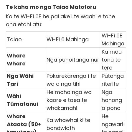
Te kaha mo nga Taiao Matotoru
Ko te Wi-Fi 6E he pai ake i te waahi e tohe
ana etahi atu:
Wi-Fi 6E
Taiao
Wi-Fi 6 Mahinga
Mahinga
Ka mau
Whare
Nga puhoitanga nui
tonu te
Whare
tere
Nga Wāhi
Pokarekarenga i te
Putanga
Tari
wa o nga tihi
riterite
He maha nga wa
Nga
Wāhi
kaore e taea te
honong
Tūmatanui
whakamahi
a pono
Whare
He
Ka whawhai ki te
Ataata (50+
ngawari
bandwidth