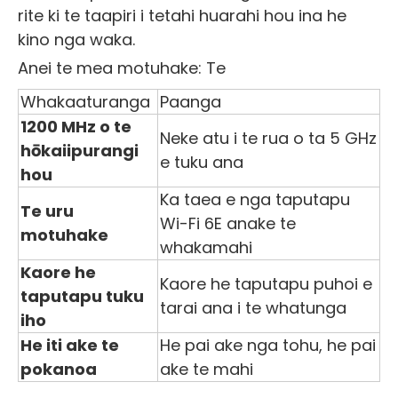
rite ki te taapiri i tetahi huarahi hou ina he
kino nga waka.
Anei te mea motuhake: Te
Whakaaturanga
Paanga
1200 MHz o te
Neke atu i te rua o ta 5 GHz
hōkaiipurangi
e tuku ana
hou
Ka taea e nga taputapu
Te uru
Wi-Fi 6E anake te
motuhake
whakamahi
Kaore he
Kaore he taputapu puhoi e
taputapu tuku
tarai ana i te whatunga
iho
He iti ake te
He pai ake nga tohu, he pai
pokanoa
ake te mahi