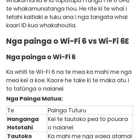
whakamahia e ia taputapu i runga i te 6 GHz
te whakamunatanga hou. He rite ki te whai i
tetahi kaitiaki e tuku ana i nga tangata whai
kaari ID kua whakahoutia.
Nga painga o Wi-Fi 6 vs Wi-Fi 6E
Nga painga o Wi-Fi 6
Ka whiti te Wi-Fi 6 na te mea ka mahi me nga
mea kei a koe. Kaore he take ki te maka atu i
to tatūnga o naianei.
Nga Painga Matua:
Te
Painga Tuturu
Hanganga
Kei te tautoko pea to pouara
Hototahi
o naianei
Tautoko
Ka mahi me nga waea atamai