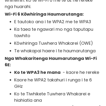
whiriwhiri. Ko te Wi-Fi 6 me te 6E he rereke
nga huarahi.
Wi-Fi 6 Kōwhiringa Haumarutanga:
E tautoko ana i te WPA2 me te WPA3
Ka taea te ngawari mo nga taputapu
tawhito
Kōwhiringa Tuwhera Whakarei (OWE)
Te whakapai haere i te haumarutanga
Nga Whakaritenga Haumarutanga Wi-Fi
6E:
Ko te WPA3 he mana
- kaore he rereke
Kaore he WPA2 takahuri i runga i te 6
GHz
Ko te Tiwhikete Tuwhera Whakarei e
hiahiatia ana