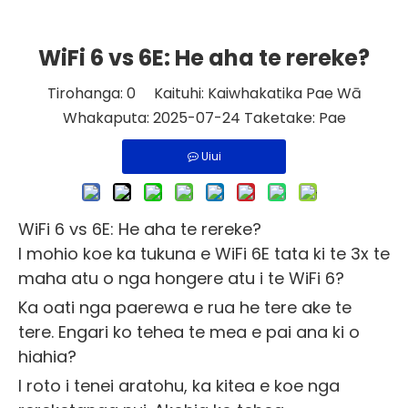
WiFi 6 vs 6E: He aha te rereke?
Tirohanga:
0
Kaituhi: Kaiwhakatika Pae Wā
Whakaputa: 2025-07-24 Taketake:
Pae
Uiui
WiFi 6 vs 6E: He aha te rereke?
I mohio koe ka tukuna e WiFi 6E tata ki te 3x te
maha atu o nga hongere atu i te WiFi 6?
Ka oati nga paerewa e rua he tere ake te
tere. Engari ko tehea te mea e pai ana ki o
hiahia?
I roto i tenei aratohu, ka kitea e koe nga