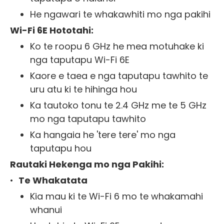
He ngawari te whakawhiti mo nga pakihi
Wi-Fi 6E Hototahi:
Ko te roopu 6 GHz he mea motuhake ki
nga taputapu Wi-Fi 6E
Kaore e taea e nga taputapu tawhito te
uru atu ki te hihinga hou
Ka tautoko tonu te 2.4 GHz me te 5 GHz
mo nga taputapu tawhito
Ka hangaia he 'tere tere' mo nga
taputapu hou
Rautaki Hekenga mo nga Pakihi:
•
Te Whakatata
Kia mau ki te Wi-Fi 6 mo te whakamahi
whanui