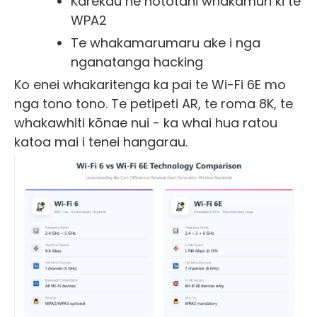
Karekau he hototahi whakamuri ki te
WPA2
Te whakamarumaru ake i nga
nganatanga hacking
Ko enei whakaritenga ka pai te Wi-Fi 6E mo
nga tono tono. Te petipeti AR, te roma 8K, te
whakawhiti kōnae nui - ka whai hua ratou
katoa mai i tenei hangarau.