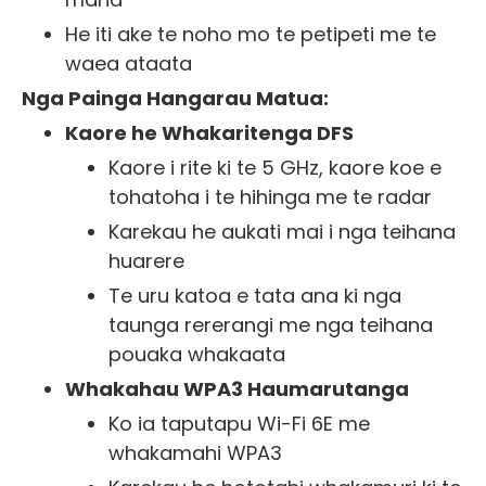
He iti ake te noho mo te petipeti me te
waea ataata
Nga Painga Hangarau Matua:
Kaore he Whakaritenga DFS
Kaore i rite ki te 5 GHz, kaore koe e
tohatoha i te hihinga me te radar
Karekau he aukati mai i nga teihana
huarere
Te uru katoa e tata ana ki nga
taunga rererangi me nga teihana
pouaka whakaata
Whakahau WPA3 Haumarutanga
Ko ia taputapu Wi-Fi 6E me
whakamahi WPA3