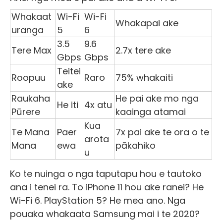
Whakaat
Wi-Fi
Wi-Fi
Whakapai ake
uranga
5
6
3.5
9.6
Tere Max
2.7x tere ake
Gbps
Gbps
Teitei
Roopuu
Raro
75% whakaiti
ake
Raukaha
He pai ake mo nga
He iti
4x atu
Pūrere
kaainga atamai
Kua
Te Mana
Paer
7x pai ake te ora o te
arota
Mana
ewa
pākahiko
u
Ko te nuinga o nga taputapu hou e tautoko
ana i tenei ra. To iPhone 11 hou ake ranei? He
Wi-Fi 6. PlayStation 5? He mea ano. Nga
pouaka whakaata Samsung mai i te 2020?