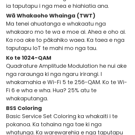
ia taputapu i nga mea e hiahiatia ana.
Wā Whakaoho Whainga (TWT)
Ma tenei ahuatanga e whakaatu nga
whakaaro mo te wa e moe ai. Ahea e oho ai.
Ka roa ake to pākahiko waea. Ka taea e nga
taputapu IoT te mahi mo nga tau.
Ko te 1024-QAM
Quadrature Amplitude Modulation he nui ake
nga raraunga ki nga ngaru irirangi. I
whakamahia e Wi-Fi 5 te 256-QAM. Ko te Wi-
Fi 6 e wha e wha. Hua? 25% atu te
whakaputanga.
BSS Coloring
Basic Service Set Coloring ka whakaiti i te
pokanoa. Ka tohaina nga tae ki nga
whatunga. Ka warewarehia e nga taputapu