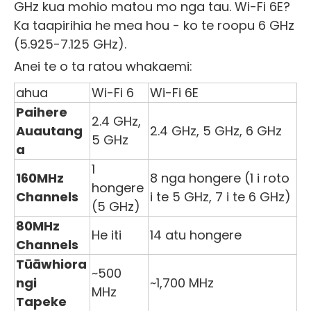
GHz kua mohio matou mo nga tau. Wi-Fi 6E?
Ka taapirihia he mea hou - ko te roopu 6 GHz
(5.925-7.125 GHz).
Anei te o ta ratou whakaemi:
ahua
Wi-Fi 6
Wi-Fi 6E
Paihere
2.4 GHz,
Auautang
2.4 GHz, 5 GHz, 6 GHz
5 GHz
a
1
160MHz
8 nga hongere (1 i roto
hongere
Channels
i te 5 GHz, 7 i te 6 GHz)
(5 GHz)
80MHz
He iti
14 atu hongere
Channels
Tūāwhiora
~500
ngi
~1,700 MHz
MHz
Tapeke