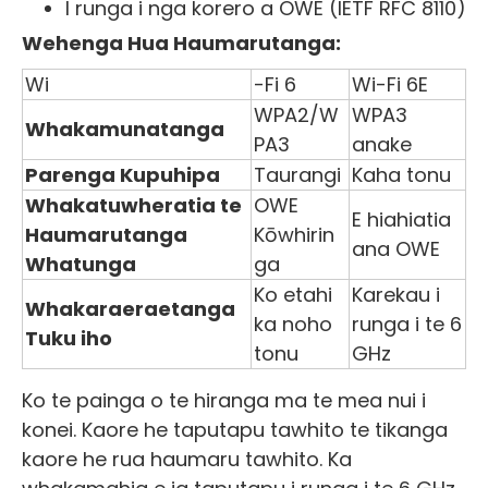
I runga i nga korero a OWE (IETF RFC 8110)
Wehenga Hua Haumarutanga:
Wi
-Fi 6
Wi-Fi 6E
WPA2/W
WPA3
Whakamunatanga
PA3
anake
Parenga Kupuhipa
Taurangi
Kaha tonu
Whakatuwheratia te
OWE
E hiahiatia
Haumarutanga
Kōwhirin
ana OWE
Whatunga
ga
Ko etahi
Karekau i
Whakaraeraetanga
ka noho
runga i te 6
Tuku iho
tonu
GHz
Ko te painga o te hiranga ma te mea nui i
konei. Kaore he taputapu tawhito te tikanga
kaore he rua haumaru tawhito. Ka