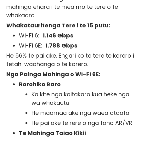
mahinga ehara i te mea mo te tere o te
whakaaro.
Whakatauritenga Tere i te 15 putu:
Wi-Fi 6:
1.146 Gbps
Wi-Fi 6E:
1.788 Gbps
He 56% te pai ake. Engari ko te tere te korero i
tetahi waahanga o te korero.
Nga Painga Mahinga o Wi-Fi 6E:
Rorohiko Raro
Ka kite nga kaitakaro kua heke nga
wa whakautu
He maamaa ake nga waea ataata
He pai ake te rere o nga tono AR/VR
Te Mahinga Taiao Kikii