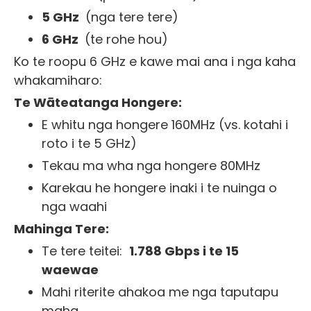
5 GHz
(nga tere tere)
6 GHz
(te rohe hou)
Ko te roopu 6 GHz e kawe mai ana i nga kaha
whakamiharo:
Te Wāteatanga Hongere:
E whitu nga hongere 160MHz (vs. kotahi i
roto i te 5 GHz)
Tekau ma wha nga hongere 80MHz
Karekau he hongere inaki i te nuinga o
nga waahi
Mahinga Tere:
Te tere teitei:
1.788 Gbps i te 15
waewae
Mahi riterite ahakoa me nga taputapu
maha