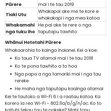
Pūrere
mai i te tau 2019
Whakapai ake me te kore e
Tiaki Utu
whakakapi i nga mea katoa
Whakamahi
He pai ake te rere o nga
nga tuku iho
taputapu tawhito
Whānui Hototahi Pūrere
Whakaarohia to kainga inaianei. Kei a koe:
Ko taua TV atamai mai i te tau 2018
Ko te pona tawhito a to hoa
Nga papa a nga tamariki mai i nga tau
rereke
He maha nga taputapu kaainga atamai
Kei te tautoko a Wi-Fi 6 i a raatau katoa. Ka
korero ia reo Wi-Fi - 802.11a/b/g/n/ac. Ko to
kaituhi tekau tau te pakeke? Mahi tonu.