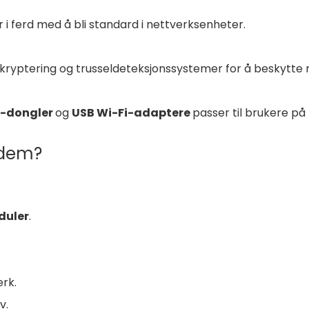
r i ferd med å bli standard i nettverksenheter.
ryptering og trusseldeteksjonssystemer for å beskytte 
h-dongler
og
USB Wi-Fi-adaptere
passer til brukere på 
odem?
duler
.
erk.
v.