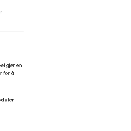
r
el gjør en
r for å
oduler