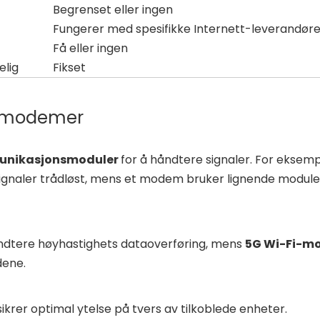
Begrenset eller ingen
Fungerer med spesifikke Internett-leverandøre
Få eller ingen
elig
Fikset
og modemer
unikasjonsmoduler
for å håndtere signaler. For eksemp
 signaler trådløst, mens et modem bruker lignende module
åndtere høyhastighets dataoverføring, mens
5G Wi-Fi-m
dene.
sikrer optimal ytelse på tvers av tilkoblede enheter.