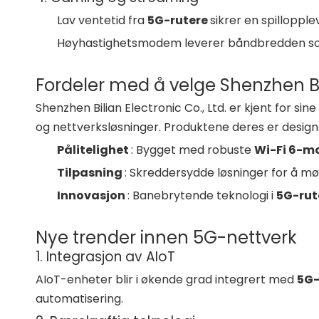
Lav ventetid fra
5G-rutere
sikrer en spillopple
Høyhastighetsmodem leverer båndbredden som
Fordeler med å velge Shenzhen Bil
Shenzhen Bilian Electronic Co., Ltd. er kjent for si
og nettverksløsninger. Produktene deres er designe
Pålitelighet
: Bygget med robuste
Wi-Fi 6-m
Tilpasning
: Skreddersydde løsninger for å mø
Innovasjon
: Banebrytende teknologi i
5G-rut
Nye trender innen 5G-nettverk
1. Integrasjon av AIoT
AIoT-enheter blir i økende grad integrert med
5G-
automatisering.