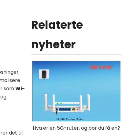
Relaterte
nyheter
øsninger.
imalisere
er som
Wi-
 og
Hva er en 5G-ruter, og bør du få en?
er det til