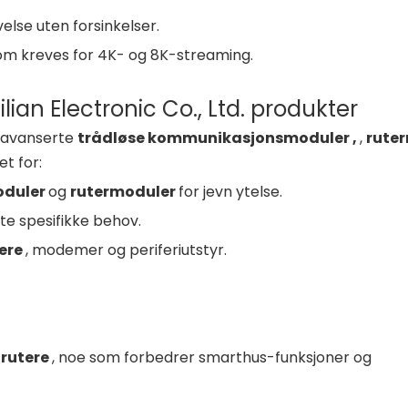
velse uten forsinkelser.
 kreves for 4K- og 8K-streaming.
ian Electronic Co., Ltd. produkter
ne avanserte
trådløse kommunikasjonsmoduler ,
,
rute
t for:
oduler
og
rutermoduler
for jevn ytelse.
te spesifikke behov.
ere
, modemer og periferiutstyr.
rutere
, noe som forbedrer smarthus-funksjoner og