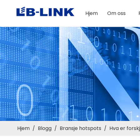
Hjem
Om oss
Hjem
/
Blogg
/
Bransje hotspots
/
Hva er fors