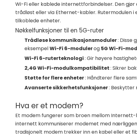
Wi-Fi eller kablede internettforbindelser. Den gjør d
trådløst eller via Ethernet-kabler. Rutermodulen i
tilkoblede enheter.
Nøkkelfunksjoner til en 5G-ruter
Trådløse kommunikasjonsmoduler
: Disse 
eksempel
Wi-Fi 6-moduler
og
5G Wi-Fi-mod
Wi-Fi 6-ruterteknologi
: Gir høyere hastighet
2,4G Wi-Fi-modulkompatibilitet
: Sikrer b
Støtte for flere enheter
: Håndterer flere samt
Avanserte sikkerhetsfunksjoner
: Beskytter
Hva er et modem?
Et modem fungerer som broen mellom Internett-le
internett kommuniserer modemet med nærliggende
tradisjonelt modem trekker inn en kabel eller et