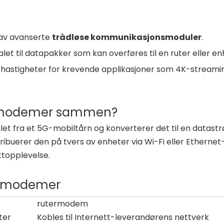
 av avanserte
trådløse kommunikasjonsmoduler
.
let til datapakker som kan overføres til en ruter eller en
ke hastigheter for krevende applikasjoner som 4K-streami
g modemer sammen?
alet fra et 5G-mobiltårn og konverterer det til en datas
buerer den på tvers av enheter via Wi-Fi eller Ethernet
ttopplevelse.
g modemer
rutermodem
ter
Kobles til Internett-leverandørens nettverk