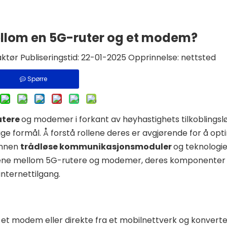
mellom en 5G-ruter og et modem?
tør Publiseringstid: 22-01-2025 Opprinnelse:
nettsted
Spørre
utere
og modemer i forkant av høyhastighets tilkoblingsl
ge formål. Å forstå rollene deres er avgjørende for å opt
 innen
trådløse kommunikasjonsmoduler
og teknologi
jellene mellom 5G-rutere og modemer, deres komponenter
nternettilgang.
 et modem eller direkte fra et mobilnettverk og konverter