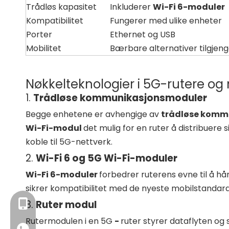
Trådløs kapasitet
Inkluderer
Wi-Fi 6-moduler
Kompatibilitet
Fungerer med ulike enheter
Porter
Ethernet og USB
Mobilitet
Bærbare alternativer tilgjeng
Nøkkelteknologier i 5G-rutere 
1.
Trådløse kommunikasjonsmoduler
Begge enhetene er avhengige av
trådløse komm
Wi-Fi-modul
det mulig for en ruter å distribuere
koble til 5G-nettverk.
2.
Wi-Fi 6 og 5G Wi-Fi-moduler
Wi-Fi 6-moduler
forbedrer ruterens evne til å h
sikrer kompatibilitet med de nyeste mobilstandar
3.
Ruter modul
+86- 13923714138
Rutermodulen i en 5G
-
ruter styrer dataflyten og 