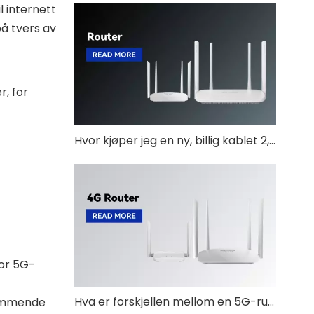
l internett
på tvers av
r, for
Hvor kjøper jeg en ny, billig kablet 2,5G-ruter?
or 5G-
Hva er forskjellen mellom en 5G-ruter og et modem?
kommende