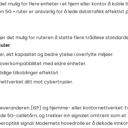
et mulig for flere enheter i et hjem eller kontor å koble ti
 en 5G
-
ruter er ansvarlig for å lede datatrafikk effektivt 
gjør det mulig for ruteren å støtte flere trådløse standarde
uler
.
er, økt kapasitet og bedre ytelse i overfylte miljøer.
akoverkompatibilitet med eldre enheter.
idige tilkoblinger effektivt.
 nettverket ditt mot cybertrusler.
verandøren (ISP) og hjemme- eller kontornettverket. F
 5G-celletårn, og trekker inn signalet omtrent som et
 fiberoptisk signal. Modemets hovedrolle er å dekode inn