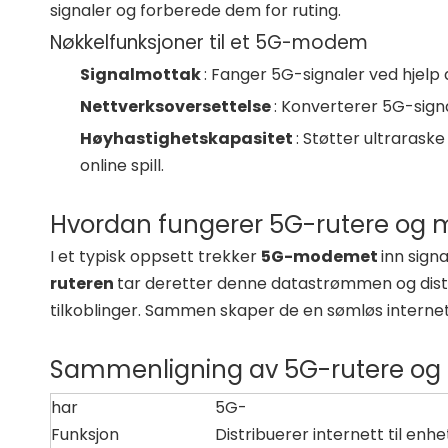
signaler og forberede dem for ruting.
Nøkkelfunksjoner til et 5G-modem
Signalmottak
: Fanger 5G-signaler ved hjelp
Nettverksoversettelse
: Konverterer 5G-signa
Høyhastighetskapasitet
: Støtter ultraras
online spill.
Hvordan fungerer 5G-rutere o
I et typisk oppsett trekker
5G-modemet
inn sign
ruteren
tar deretter denne datastrømmen og distri
tilkoblinger. Sammen skaper de en sømløs interne
Sammenligning av 5G-rutere o
har
5G-
Funksjon
Distribuerer internett til enhe