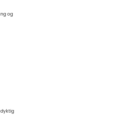
ing og
edyktig