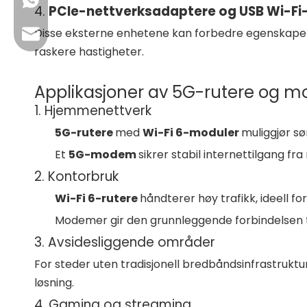
+86 13923714138
4.
PCIe-nettverksadaptere og USB Wi-Fi
Disse eksterne enhetene kan forbedre egenskapene
Bedrifts-e-post: sales@lb-link.com
raskere hastigheter.
Teknisk støtte: info@lb-link.com
Applikasjoner av 5G-rutere og 
E-post for klage: complain@lb-link.com
1. Hjemmenettverk
5G-rutere
med
Wi-Fi 6-moduler
muliggjør sø
Et
5G-modem
sikrer stabil internettilgang f
2. Kontorbruk
Wi-Fi 6-rutere
håndterer høy trafikk, ideell 
Modemer gir den grunnleggende forbindelsen t
3. Avsidesliggende områder
For steder uten tradisjonell bredbåndsinfrastruktur
løsning.
4. Gaming og streaming