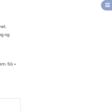
het.
ng og
trøm. 5G
-
-