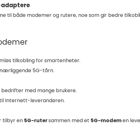
-adaptere
 til både modemer og rutere, noe som gir bedre tilkobl
modemer
mløs tilkobling for smartenheter.
ra nærliggende 5G-tårn.
for bedrifter med mange brukere.
il Internett-leverandøren.
 tilbyr en
5G-ruter
sammen med et
5G-modem
en lev