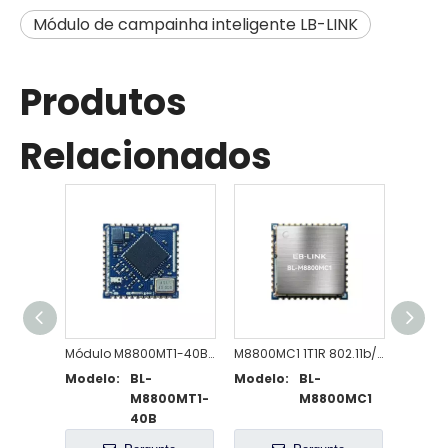
Módulo de campainha inteligente LB-LINK
Produtos
Relacionados
Módulo M8800MT1-40B 1T1R 802.11a/b/g/n/ac/ax WiFi+B5.4
M8800MC1 1T1R 802.11b/g/n/ax WiFi 6 + Módulo compatível com BT5.2
Modelo:
BL-
Modelo:
BL-
Model
M8800MT1-
M8800MC1
40B