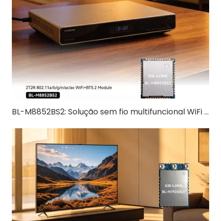
BL-M8852BS2: Solução sem fio multifuncional WiFi 6 + Bluetooth 5.2