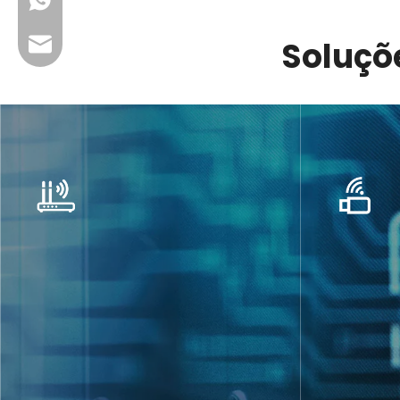
+86 13923714138
Soluçõe
E-mail comercial: sales@lb-link.com
Suporte técnico: info@lb-link.com
E-mail de reclamação: queixa@lb-link.com