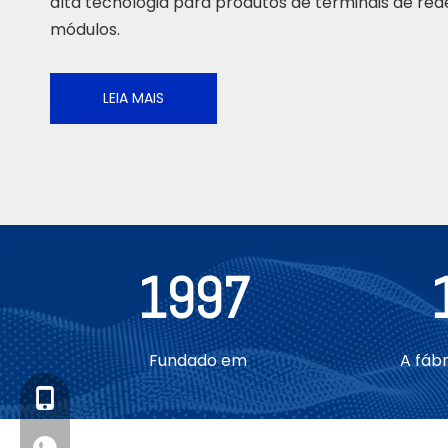
alta tecnologia para produtos de terminais de re
módulos.
LEIA MAIS
1997
Fundado em
A fáb
+86- 13923714138