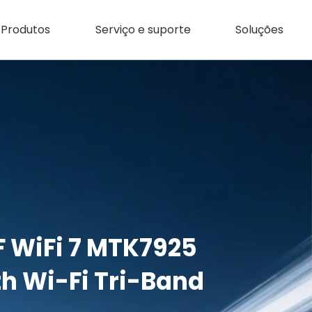
Produtos
Serviço e suporte
Soluções
ps
.3
Tri-Band M.2
a/b/g/n/ac/ax WiFi+BT5.3