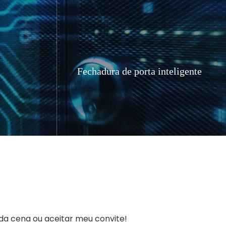
Fechadura de porta inteligente
da por
Um requisito importante da
iFi de
nova fechadura inteligente é
cado de
que ela seja capaz de se
ontinua a
conectar facilmente ao sistema
r de
Wi-Fi da casa, permitindo que os
FH1+BL-
usuários ativem as funções de
o de
bloqueio/desbloqueio de várias
o custo e
maneiras.
da cena ou aceitar meu convite!