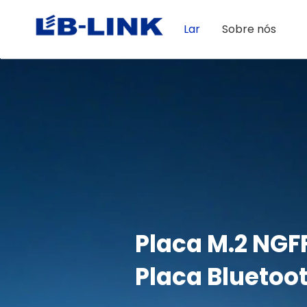
Lar
Sobre nós
Adequado para o mercado de lapto
Wi-Fi 6E+BT5
Módulo WiFi 
Módulo BL-M8852CP1 2T2R 802.11