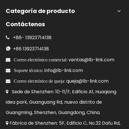
Categoría de producto
Contáctenos
+86-
13923714138

+86
13923714138

ventas@lb-link.com

Correo electrónico comercial:
info@lb-link.com

Soporte técnico:
queja@lb-link.com

Correo electrónico de queja:
Sede de Shenzhen: 10-11/F, Edificio A1, Huaqiang

idea park, Guanguang Rd, nuevo distrito de
Guangming, Shenzhen, Guangdong, China.
Fábrica de Shenzhen: 5F, Edificio C, No.32 Dafu Rd,
