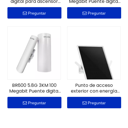
digital para ascensor
Megabit Puente digital
BR300 2,4 GHz 300
para exteriores de nivel
Mbps
empresarial
Preguntar
Preguntar
BR600 5.8G 3KM 100
Punto de acceso
Megabit Puente digital
exterior con energía
para exteriores de nivel
solar SA30 300M
empresarial
Preguntar
Preguntar