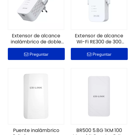
Extensor de alcance
Extensor de alcance
inalámbrico de doble
Wi-Fi RE300 de 300
banda RE1200
Mbps
1200Mbps
Preguntar
Preguntar
Puente inalámbrico
BR500 5.8G 1KM 100