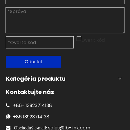
Odoslať
Kategória produktu
Kontaktujte nás
+86-
13923714138

+86
13923714138

sales@lb-link.com

Obchodný e-mail: