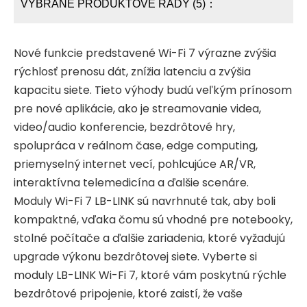
VYBRANÉ PRODUKTOVÉ RADY (5)：
Nové funkcie predstavené Wi-Fi 7 výrazne zvýšia
rýchlosť prenosu dát, znížia latenciu a zvýšia
kapacitu siete. Tieto výhody budú veľkým prínosom
pre nové aplikácie, ako je streamovanie videa,
video/audio konferencie, bezdrôtové hry,
spolupráca v reálnom čase, edge computing,
priemyselný internet vecí, pohlcujúce AR/VR,
interaktívna telemedicína a ďalšie scenáre.
Moduly Wi-Fi 7 LB-LINK sú navrhnuté tak, aby boli
kompaktné, vďaka čomu sú vhodné pre notebooky,
stolné počítače a ďalšie zariadenia, ktoré vyžadujú
upgrade výkonu bezdrôtovej siete. Vyberte si
moduly LB-LINK Wi-Fi 7, ktoré vám poskytnú rýchle
bezdrôtové pripojenie, ktoré zaistí, že vaše