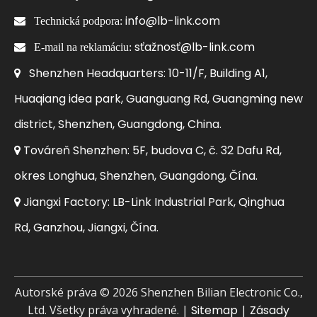
info@lb-link.com

Technická podpora:
sťažnosť@lb-link.com

E-mail na reklamáciu:
Shenzhen Headquarters: 10-11/F, Building A1,

Huaqiang idea park, Guanguang Rd, Guangming new
district, Shenzhen, Guangdong, China.
Továreň Shenzhen: 5F, budova C, č. 32 Dafu Rd,

okres Longhua, Shenzhen, Guangdong, Čína.
Jiangxi Factory: LB-Link Industrial Park, Qinghua

Rd, Ganzhou, Jiangxi, Čína.
Autorské práva ©
2026
Shenzhen Bilian Electronic Co.,
Ltd. Všetky práva vyhradené. |
Sitemap
|
Zásady