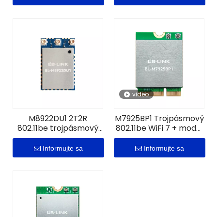
video
M8922DU1 2T2R
M7925BP1 Trojpásmový
802.11be trojpásmový
802.11be WiFi 7 + modul
modul WiFi so 7 závitmi
kompatibilný s BT5.4
Zigbee
Informujte sa
Informujte sa