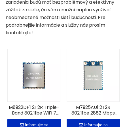
zariadenia budú mať bezproblémový a efektívny
zážitok zo siete, čo vám umožní naplno využívať
neobmedzené možnosti sietí budúcnosti. Pre
podrobnejšie informácie a služby nás prosím
kontaktujte!
M8922DP1 2T2R Triple-
M7925AU1 2T2R
Band 802.11be WiFi 7
802.11be 2882 Mbps
modul | B5.4, Zigbee 3.0
WiFi 7 + modul B5.4
a vlákno 1.3
Informujte sa
Informujte sa