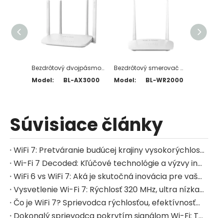
Bezdrôtový dvojpásmový Wi-Fi 6 smerovač AX3000
Bezdrôtový smerovač WR2000 N300
Model:
BL-AX3000
Model:
BL-WR2000
Model
Súvisiace články
WiFi 7: Pretváranie budúcej krajiny vysokorýchlostného bezdrôtového pripojenia
Wi-Fi 7 Decoded: Kľúčové technológie a výzvy integrácie pre dizajnérov hardvéru
WiFi 6 vs WiFi 7: Aká je skutočná inovácia pre vašu domácu sieť?
Vysvetlenie Wi-Fi 7: Rýchlosť 320 MHz, ultra nízka latencia a Sprievodca globálnymi aplikáciami
Čo je WiFi 7? Sprievodca rýchlosťou, efektívnosťou a aplikáciami v reálnom svete na rok 2025
Dokonalý sprievodca pokrytím signálom Wi-Fi: Technické princípy a pokročilé tipy na optimalizáciu na rok 2025 (s testovacími údajmi a kontrolným zoznamom pre výber zariadenia)