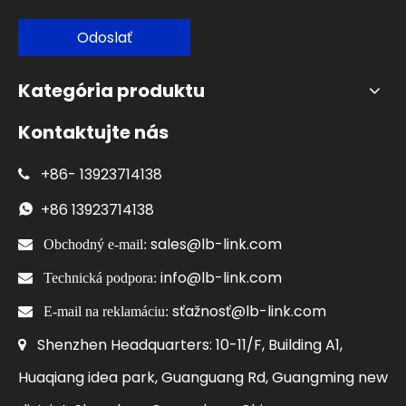
Odoslať
Kategória produktu
Kontaktujte nás
+86-
13923714138

+86
13923714138

sales@lb-link.com

Obchodný e-mail:
info@lb-link.com

Technická podpora:
sťažnosť@lb-link.com

E-mail na reklamáciu:
Shenzhen Headquarters: 10-11/F, Building A1,

Huaqiang idea park, Guanguang Rd, Guangming new