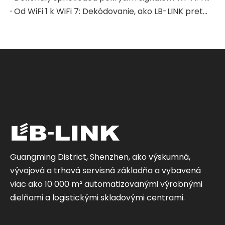
Od WiFi 1 k WiFi 7: Dekódovanie, ako LB-LINK pretvára zážitok z domácej siete
Guangming District, Shenzhen, ako výskumná,
vývojová a trhová servisná základňa a vybavená
viac ako 10 000 m² automatizovanými výrobnými
dielňami a logistickými skladovými centrami.