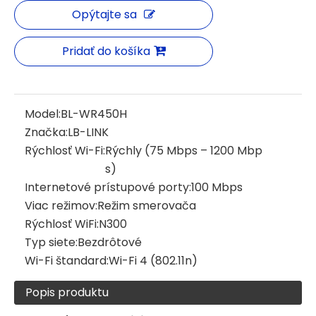
Opýtajte sa
Pridať do košíka
Model:
BL-WR450H
Značka:
LB-LINK
Rýchlosť Wi-Fi:
Rýchly (75 Mbps – 1200 Mbp
s)
Internetové prístupové porty:
100 Mbps
Viac režimov:
Režim smerovača
Rýchlosť WiFi:
N300
Typ siete:
Bezdrôtové
Wi-Fi štandard:
Wi-Fi 4 (802.11n)
Popis produktu