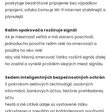
poskytuje bezdrôtové pripojenie bez výpadkov
pripojení, vďaka čomu je Wi-Fi internet stabilnejší a
plynulejší.
Režim opakovača rozširuje signál
Ak je miestnosť veľká a má viacero poschodí,
jednoducho povoľte režim relé na smerovači a
použite ho ako relé
aby váš hlavný smerovač ľahko rozšíril signál, ďalej
ho zosilnil a vyriešil problém slepých miest signálu.
Sedem inteligentných bezpečnostných ochrán
S pokrokom sieťových technológií, osobných
informácií, bankových účtov, histórie prehliadania,
účtu
heslá a iné citlivé údaje sú vystavené riziku
odcudzenia a zneužitia pri každodennom používaní.