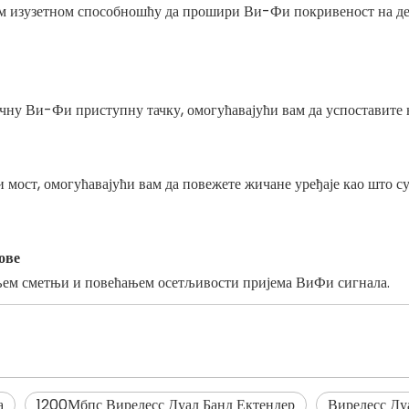
ом изузетном способношћу да прошири Ви-Фи покривеност на дел
ну Ви-Фи приступну тачку, омогућавајући вам да успоставите 
мост, омогућавајући вам да повежете жичане уређаје као што су
ове
ем сметњи и повећањем осетљивости пријема ВиФи сигнала.
а
1200Мбпс Вирелесс Дуал Банд Ектендер
Вирелесс Ду