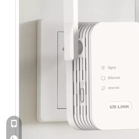
+86- 13923714138