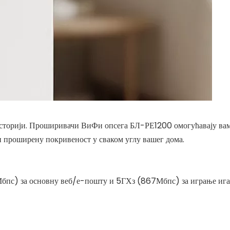
просторији. Проширивачи ВиФи опсега БЛ-РЕ1200 омогућавају вам
ћи проширену покривеност у сваком углу вашег дома.
бпс) за основну веб/е-пошту и 5ГХз (867Мбпс) за играње ига