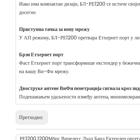
Иако има компактан дизајн, БЛ-РЕ1200 се истиче свој
досегне.
Приступна тачка за нову мрежу
У АП режиму, БЛ-РЕ1200 претвара Етхернет порт у лич
Брзи Етхернет порт
Фаст Етхернет порт трансформише екстендер у бежични 
на вашу Ви-Фи мрежу.
Двоструке антене ВиФи пенетрација сигнала кроз зид
Подешавањем удаљености између антена, минимизирањ
Претходно:
РЕ1200 1200Мбпс Вирелесс Дуал Банд Ектендер опсег