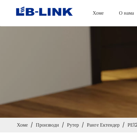
Хоме
О нама
Хоме
/
Производи
/
Рутер
/
Ранге Ектендер
/
РЕ1