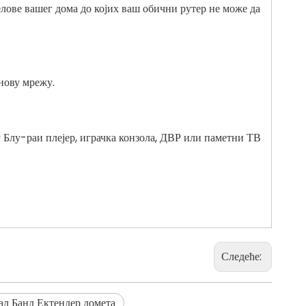
ове вашег дома до којих ваш обични рутер не може да
нову мрежу.
 Блу-раи плејер, играчка конзола, ДВР или паметни ТВ
Следеће:
ал Банд Ектендер домета