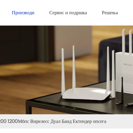
Производи
Сервис и подршка
Решења
200 1200Мбпс Вирелесс Дуал Банд Ектендер опсега