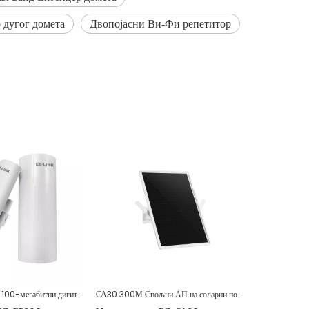
 дугог домета
Двопојасни Ви‑Фи репетитор
БР600 5,8Г 3КМ 100-мегабитни дигитални мост предузећа на отвореном
СА30 300М Спољни АП на соларни погон