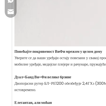
+86 13923714138
Пословна е-пошта: салес@лб-линк.цом
Техничка подршка: инфо@лб-линк.цом
Имејл за притужбе: Жалба@лб-линк.цом
Повећајте покривеност ВиФи мрежом у целом дому
Уверите се да ваши уређаји остају повезани у свакој 
мобилне уређаје, медијске плејере и рачунаре, пружају
Дуал-Банд Ви-Фи велике брзине
Двопојасни рутер БЛ-РЕ1200 обезбеђује 2,4ГХз (300М
истовремено.
Елегантан, али моћан