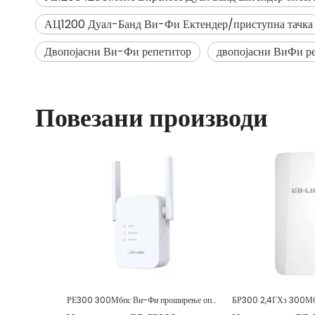
АЦ1200 Дуал-Банд Ви-Фи Ектендер/приступна тачка
Двопојасни Ви-Фи репетитор
двопојасни ВиФи р
Повезани производи
РЕ300 300Мбпс Ви-Фи проширење опсега