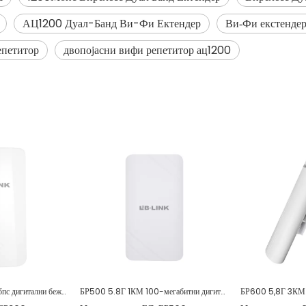
АЦ1200 Дуал-Банд Ви-Фи Ектендер
Ви‑Фи екстендер
епетитор
двопојасни вифи репетитор ац1200
БР300 2,4ГХз 300Мбпс дигитални бежични мост за лифт
БР500 5.8Г 1КМ 100-мегабитни дигитални мост предузећа на отвореном