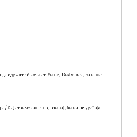
 да одржите брзу и стабилну ВиФи везу за ваше
ра/ХД стримовање, подржавајући више уређаја