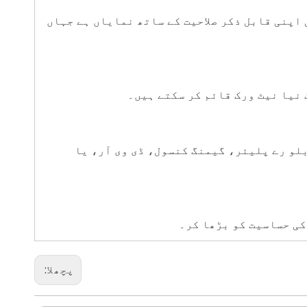
ی کوریج کو بڑھانے کی اپنی قابل ذکر صلاحیت کے ساتھ نمایاں ہے جہاں
لو رے پلیئر، گیمنگ کنسول، ڈی وی آر، یا
کی حساسیت کو بڑھا کر۔
پچھلا: