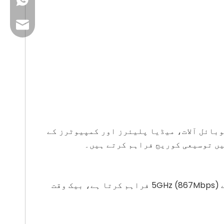
+86 13923714138
کاروباری ای میل: sales@lb-link.com
تکنیکی مدد: info@lb-link.com
شکایت ای میل: شکایت@lb-link.com
 رینج ایکسٹینڈرز آپ کو اپنے موبائل آلات، میڈیا پلیئرز اور کمپیوٹرز کے
یں توسیعی کوریج فراہم کرتے ہیں۔
BL-RE1200 ڈوئل بینڈ راؤٹر بنیادی ویب/ای میل کے لیے 2.4GHz (300Mbps) اور گیمنگ/HD سٹریمنگ کے لیے 5GHz (867Mbps) فراہم کرتا ہے، بیک وقت