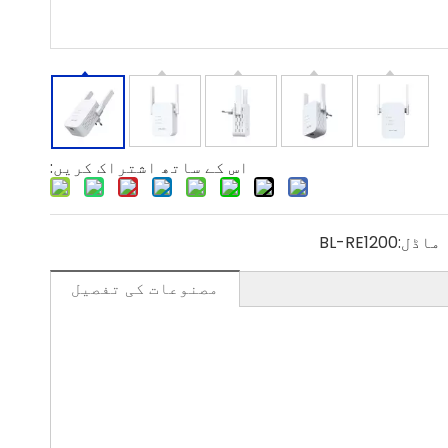
اس کے ساتھ اشتراک کریں:
ماڈل:
BL-RE1200
مصنوعات کی تفصیل