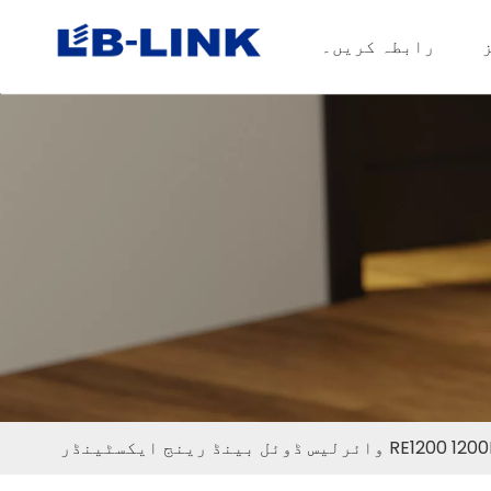
ز
رابطہ کریں۔
 وائرلیس ڈوئل بینڈ رینج ایکسٹینڈر