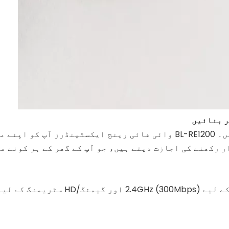
ر بنائیں
یقینی بنائیں کہ آپ کے آلات ہر کمرے میں جڑے رہیں۔ BL-RE1200 وائی فائی
 رکھنے کی اجازت دیتے ہیں، جو آپ کے گھر کے ہر کونے م