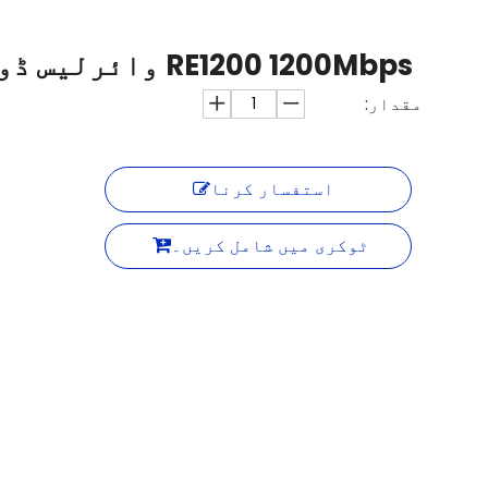
RE1200 1200Mbps وائرلیس ڈوئل بینڈ رینج ایکسٹینڈر
مقدار:
استفسار کرنا
ٹوکری میں شامل کریں۔