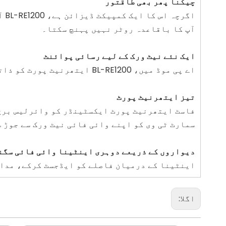
چیکنا پھر بھی طاقتور
اگ
آپ کا باقاعدہ روٹر نہیں پہنچ سکتا۔
ایک نئے نیٹ ورک کے لیے رسائی پوائنٹ
اے پی موڈ میں، BL-RE1200 ایتھرنیٹ پورٹ کو ذاتی وائی فائی ہاٹ سپاٹ میں تبدیل کرتا ہے، جس سے آپ ایک نیا نیٹ ورک قائم کر سکتے ہیں۔
تیز ایتھرنیٹ پورٹ
فاسٹ ایتھرنیٹ پورٹ ایکسٹینڈر کو وائرلیس برج 
سمارٹ ٹی وی کو اپنے وائی فائی نیٹ ورک سے جوڑ 
دیواروں کے ذریعے دوہری اینٹینا وائی فائی سگن
اینٹینا کے درمیان فاصلے کو ایڈجسٹ کرکے، مداخ
اگلا: