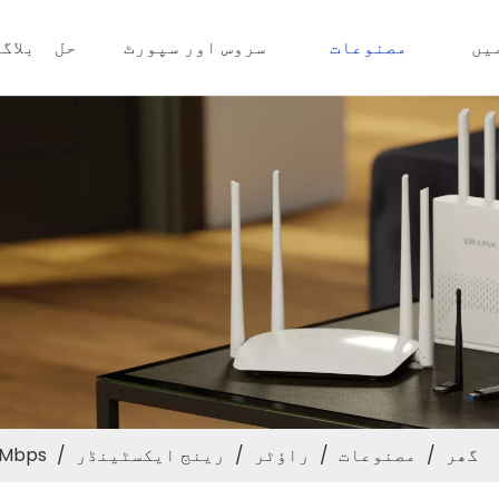
یں
مصنوعات
سروس اور سپورٹ
حل
بلاگ
گھر
/
مصنوعات
/
راؤٹر
/
رینج ایکسٹینڈر
/
RE1200 1200Mbps