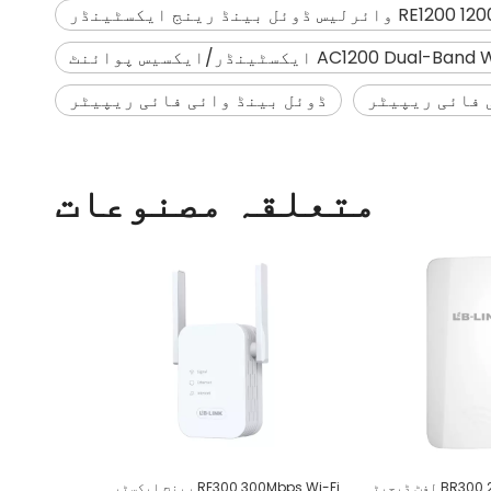
ئرلیس ڈوئل بینڈ رینج ایکسٹینڈر
AC1200 Dual-Ba ایکسٹینڈر/ایکسیس پوائنٹ
 فائی ریپیٹر
ڈوئل بینڈ وائی فائی ریپیٹر
متعلقہ مصنوعات
BR300 2.4GHz 300Mbps لفٹ ڈیجیٹل وائرلیس برج
RE300 300Mbps Wi-Fi رینج ایکسٹینڈر