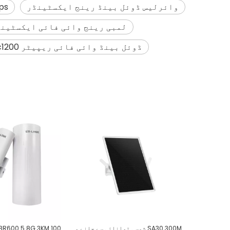
وائرلیس ڈوئل بینڈ رینج ایکسٹینڈر
1200Mbps 
لمبی رینج وائی فائی ایکسٹین
ڈوئل بینڈ وائی فائی ریپیٹر ac1200
SA30 300M شمسی توانائی سے چلنے والا بیرونی AP