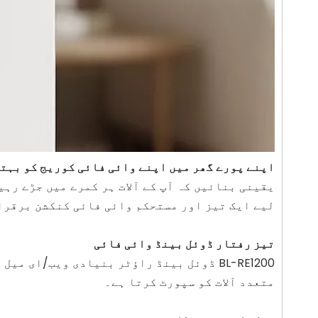
اپنے پورے گھر میں اپنے وائی فائی کوریج کو بہت
لیے ایک تیز اور مستحکم وائی فائی کنکشن برقرار
تیز رفتار ڈوئل بینڈ وائی فائی
متعدد آلات کو سپورٹ کرتا ہے۔