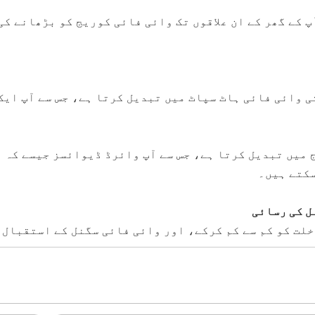
رچہ اس کا ایک کمپیکٹ ڈیزائن ہے، BL-RE1200 آپ کے گھر کے ان علاقوں تک وائی فائ
میں تبدیل کرتا ہے، جس سے آپ وائرڈ ڈیوائسز جیسے کہ ب
سکتے ہیں۔
ل کی رسائی
لت کو کم سے کم کرکے، اور وائی فائی سگنل کے استقبال 