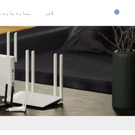
گھر
ہمارے بارے م