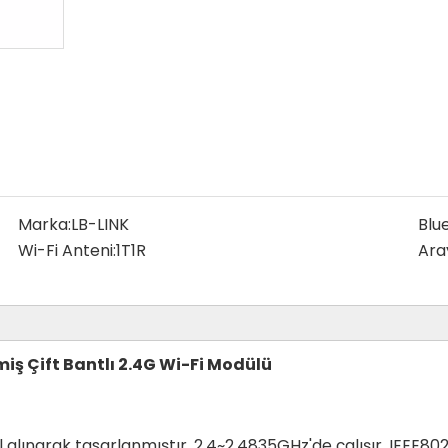
Marka:
LB-LINK
Blu
Wi-Fi Anteni:
1T1R
Ara
şmiş Çift Bantlı 2.4G Wi-Fi Modülü
narak tasarlanmıştır. 2,4~2,4835GHz'de çalışır, IEEE802.11