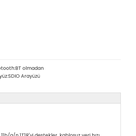
etooth:
BT olmadan
yüz:
SDIO Arayüzü
b/g/n 1T1R'yi destekler, kablosuz veri hızı