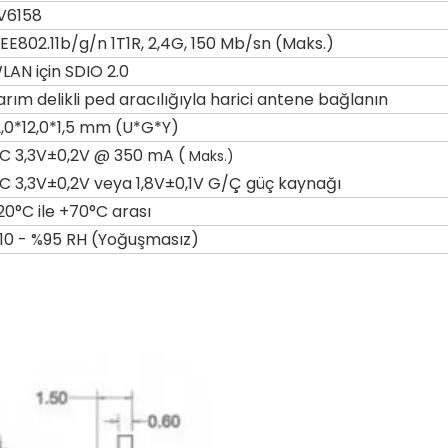
V6158
EEE802.11b/g/n 1T1R, 2,4G, 150 Mb/sn (Maks.)
LAN için SDIO 2.0
arım delikli ped aracılığıyla harici antene bağlanın
2,0*12,0*1,5 mm (U*G*Y)
C 3,3V±0,2V @ 350 mA (
Maks.)
C 3,3V±0,2V veya 1,8V±0,1V G/Ç güç kaynağı
20°C ile +70°C arası
10 - %95 RH (Yoğuşmasız)