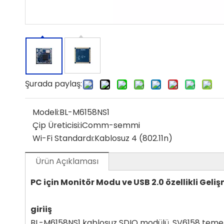
Şurada paylaş:
Modeli:
BL-M6158NS1
Çip Üreticisi:
iComm-semmi
Wi-Fi Standardı:
Kablosuz 4 (802.11n)
Ürün Açıklaması
PC için Monitör Modu ve USB 2.0 özellikli Geli
giriiş
BL-M6158NS1 kablosuz SDIO modülü, SV6158 temel alı