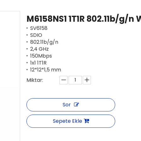
M6158NS1 1T1R 802.11b/g/n 
SV6158
SDIO
802.11b/g/n
2,4 GHz
150Mbps
1x1 1T1R
12*12*1,5 mm
Miktar:
Sor
Sepete Ekle