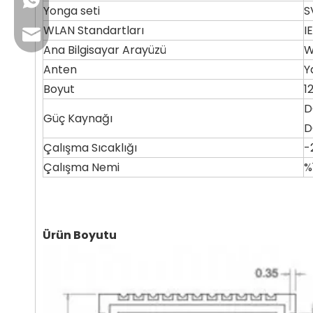
+86 13923714138
Yonga seti
S
WLAN Standartları
I
İş E-postası: sales@lb-link.com
Ana Bilgisayar Arayüzü
W
Anten
Y
Teknik destek: info@lb-link.com
Boyut
1
Şikayet e-postası: şikayet@lb-link.com
D
Güç Kaynağı
D
Çalışma Sıcaklığı
-
Çalışma Nemi
%
Ürün Boyutu