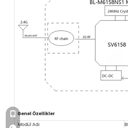
Genel Özellikler
+86- 13923714138
Modül Adı
B