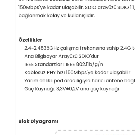
150Mbps'ye kadar ulaşabilir. SDIO arayüzü SDIO 1.
bağlanmak kolay ve kullanışlıdır.
Özellikler
2,4~2,4835GHz çalışma frekansına sahip 2,4G 
Ana Bilgisayar Arayüzü SDIO'dur
IEEE Standartları: IEEE 802.11b/g/n
Kablosuz PHY hızı 150Mbps'ye kadar ulaşabilir
Yarım delikli ped aracılığıyla harici antene bağ
Güç Kaynağı: 3,3V±0,2V ana güç kaynağı
Blok Diyagramı