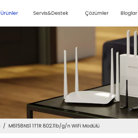
Ürünler
Servis&Destek
Çözümler
Bloglar
ü
/
M6158NS1 1T1R 802.11b/g/n WiFi Modülü