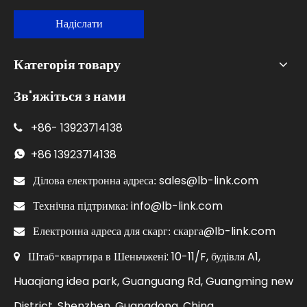
Надіслати
Категорія товару
Зв'яжіться з нами
+86-
13923714138

+86
13923714138

sales@lb-link.com

Ділова електронна адреса:
info@lb-link.com

Технічна підтримка:
скарга@lb-link.com

Електронна адреса для скарг:
Штаб-квартира в Шеньчжені: 10-11/F, будівля A1,

Huaqiang idea park, Guanguang Rd, Guangming new
District, Shenzhen, Guangdong, China.