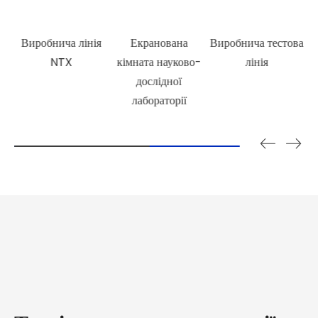
я
Екранована
Виробнича тестова
Команда
Н
кімната науково-
досліджень і
дослідної