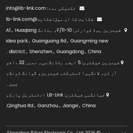
info@lb-link.com

تکنیکی مدد:
شکایت@lb-link.com

شکایت کا ای میل:
شینزین ہیڈ کوارٹر: 10-11/F، بلڈنگ A1، Huaqiang

idea park، Guanguang Rd، Guangming new
district، Shenzhen، Guangdong، China۔
شینزین فیکٹری: 5 ایف، بلڈنگ سی، نمبر 32 دافو

آر ڈی، لانگہوا ڈسٹرکٹ، شینزین، گوانگ ڈونگ،
چین۔
جیانگسی فیکٹری: LB-Link انڈسٹریل پارک،

Qinghua Rd، Ganzhou، Jiangxi، China.
کاپی رائٹ ©
2026
Shenzhen Bilian Electronic Co., Ltd.