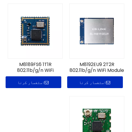
M8189FS6 1T1R
M8192EU9 2T2R
802.11b/g/n WiFi
802.11b/g/n WiFi Module
ماڈیول
استفسار کرنا
استفسار کرنا