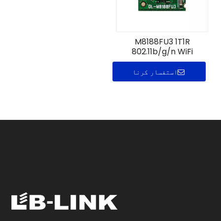
M8188FU3 1T1R
802.11b/g/n WiFi
ماڈیول
استفسار کرنا