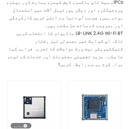
IPCs، سیٹ ٹاپ باکسز، ڈیش کیمز، سمارٹ ڈور بیلز،
پروجیکٹر، اور دیگر پورٹیبل آلات میں استعمال
ہوتے ہیں، جس سے آپ دنیا سے اعلیٰ ترین کارکردگی
اور بھروسے کے ساتھ جڑ سکتے ہیں۔
LB-LINK 2.4G Wi-Fi BT ماڈیولز کا انتخاب کریں
تاکہ آپ کو ایک غیر معمولی تیز رفتار
کنیکٹیویٹی نیٹ ورک مواصلات کا تجربہ فراہم کیا
جا سکے۔ مزید تفصیلی معلومات اور خدمات کے لیے،
براہ کرم ہم سے رابطہ کریں!
ویڈیو