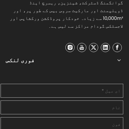
گوانگمنگ ڈسٹرکٹ، شینزین، ریسرچ اینڈ
ڈویلپمنٹ اور مارکیٹ سروس بیس کے طور پر، اور
10,000m² سے زیادہ خودکار پروڈکشن ورکشاپس اور
لاجسٹکس گودام مراکز سے لیس ہے۔
فوری لنکس
ہم سے رابطہ کریں۔