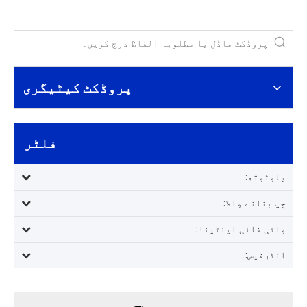
پروڈکٹ کیٹیگری
فلٹر
بلوٹوتھ:
چپ بنانے والا:
وائی ​​فائی اینٹینا:
انٹرفیس: