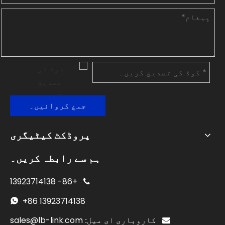
جمع کروائیں۔
پروڈکٹ کیٹیگری
ہم سے رابطہ کریں۔
13923714138
+86-

+86
13923714138

sales@lb-link.com

کاروباری ای میل: