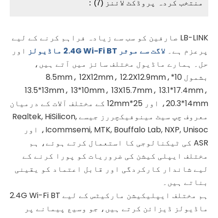
منتخب کردہ پروڈکٹ لائنز (7)：
LB-LINK صارفین کو سب سے زیادہ فراہم کرنے کے لیے
پرعزم ہے۔
لاگت سے موثر 2.4G Wi-Fi BT ماڈیولز
اور
حل۔ ہمارے ماڈیول مختلف سائز میں آتے ہیں،
بشمول 10*8.5mm، 12X12mm، 12.2X12.9mm،
13.5*13mm، 13*10mm، 13X15.7mm، 13.1*17.4mm،
20.3*14mm، اور 25*12mm کے مختلف آلات کے درمیان
معروف چپ سیٹ مینوفیکچررز جیسے Realtek, HiSilicon,
Icommsemi, MTK, Bouffalo Lab, NXP, Unisoc، اور
ASR کی ٹیکنالوجی کا استعمال کرتے ہوئے، ہم
مختلف ایپلی کیشن کی ضروریات کو پورا کرنے کے
لیے شاندار کارکردگی اور قابل اعتماد کو یقینی
بناتے ہیں۔
ہم مختلف ایپلیکیشن مارکیٹس کے لیے 2.4G Wi-Fi BT
ماڈیولز ڈیزائن کرتے ہیں، جو وسیع پیمانے پر