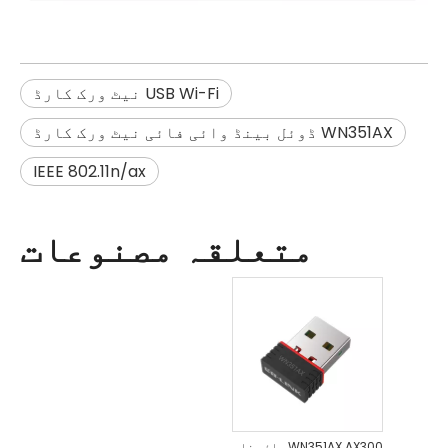
USB Wi-Fi نیٹ ورک کارڈ
WN351AX ڈوئل بینڈ وائی فائی نیٹ ورک کارڈ
IEEE 802.11n/ax
متعلقہ مصنوعات
WN351AX AX300 وائی فائی 6 وائرلیس نینو USB اڈاپٹر