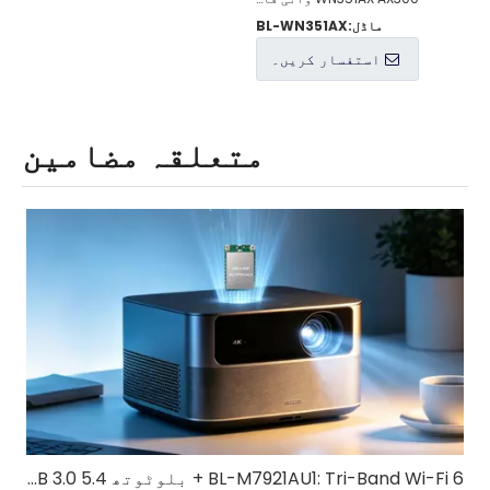
ماڈل:
BL-WN351AX
استفسار کریں۔
متعلقہ مضامین
BL-M7921AU1: Tri-Band Wi-Fi 6 + بلوٹوتھ 5.4 USB 3.0 ماڈیول | IoT اور صنعتی آلات کے لیے تیز رفتار وائرلیس حل