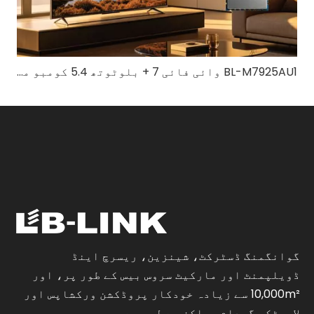
BL-M7925AU1 وائی فائی 7 + بلوٹوتھ 5.4 کومبو ماڈیول | تیز رفتار ٹرائی بینڈ وائرلیس حل
گوانگمنگ ڈسٹرکٹ، شینزین، ریسرچ اینڈ
ڈویلپمنٹ اور مارکیٹ سروس بیس کے طور پر، اور
10,000m² سے زیادہ خودکار پروڈکشن ورکشاپس اور
لاجسٹکس گودام مراکز سے لیس ہے۔