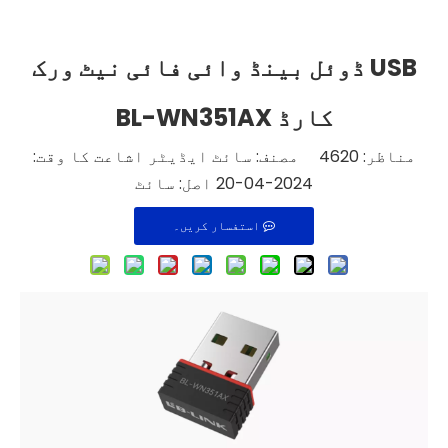
USB ڈوئل بینڈ وائی فائی نیٹ ورک
کارڈ BL-WN351AX
مناظر:
4620
مصنف: سائٹ ایڈیٹر اشاعت کا وقت:
2024-04-20 اصل:
سائٹ
استفسار کریں۔