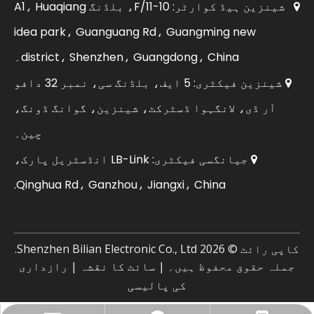
شینزین ہیڈ کوارٹر: 10-11/F، بلڈنگ A1، Huaqiang

idea park، Guanguang Rd، Guangming new
district، Shenzhen، Guangdong، China۔
شینزین فیکٹری: 5 ایف، بلڈنگ سی، نمبر 32 دافو

آر ڈی، لانگہوا ڈسٹرکٹ، شینزین، گوانگ ڈونگ،
چین۔
جیانگسی فیکٹری: LB-Link انڈسٹریل پارک،

Qinghua Rd، Ganzhou، Jiangxi، China.
کاپی رائٹ ©
2026
Shenzhen Bilian Electronic Co., Ltd.
جملہ حقوق محفوظ ہیں۔ |
سائٹ کا نقشہ
|
رازداری
کی پالیسی