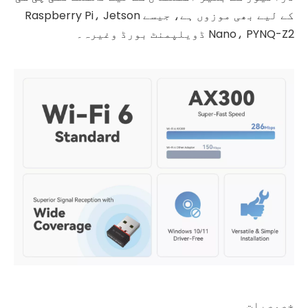
کے لیے بھی موزوں ہے، جیسے Raspberry Pi، Jetson
Nano، PYNQ-Z2 ڈویلپمنٹ بورڈ وغیرہ۔
خصوصیات