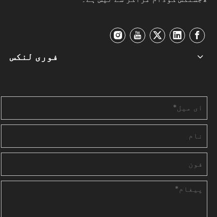
فوری لنکس
ہم سے رابطہ کریں۔