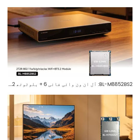
BL-M8852BS2: آل ان ون وائی فائی 6 + بلوٹوتھ 5.2 وائرلیس حل