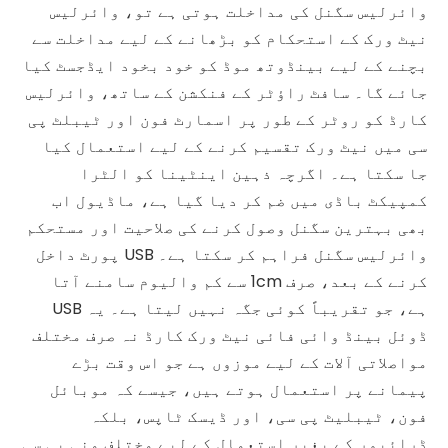
وائرلیس سگنل کی مداخلت ہوتی ہے تو، وائرلیس
نیٹ ورک کے استحکام کو بڑھانے کے لیے مداخلت سے
بچنے کے لیے بینڈوتھ موڈ کو خود بخود ایڈجسٹ کیا
جائے گا۔ سافٹ راؤٹر کے فنکشن کے ساتھ، وائرلیس
کارڈ کو روٹر کے طور پر اسمارٹ فون اور ٹیبلٹ پی
سی میں نیٹ ورک تقسیم کرنے کے لیے استعمال کیا
جا سکتا ہے۔ اگرچہ ذہین اینٹینا کو الٹرا
کمپیکٹ باڈی میں ضم کر دیا گیا ہے، ماڈیول اب
بھی بہترین سگنل وصول کرنے کی صلاحیت اور مستحکم
وائرلیس سگنل فراہم کر سکتا ہے۔ USB پورٹ داخل
کرنے کے بعد، صرف 1cm سے کم والیوم سامنے آتا
ہے، جو تقریباً کوئی جگہ نہیں لیتا ہے۔ یہ USB
ڈوئل بینڈ وائی فائی نیٹ ورک کارڈ نہ صرف مختلف
مواصلاتی آلات کے لیے موزوں ہے جو اس وقت بڑے
پیمانے پر استعمال ہوتے ہیں، جیسے کہ موبائل
فون، ٹیبلیٹ پی سی، اور ڈیسک ٹاپس، بلکہ
ڈرائیور کے بغیر استعمال کے لیے مختلف منی پی سی