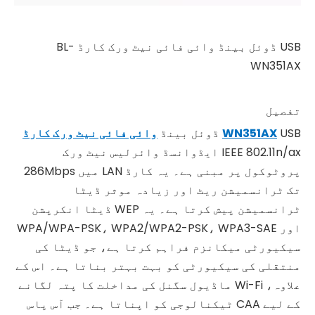
USB ڈوئل بینڈ وائی فائی نیٹ ورک کارڈ BL-
WN351AX
تفصیل
USB ڈوئل بینڈ
WN351AX
وائی ​​فائی نیٹ ورک کارڈ
IEEE 802.11n/ax ایڈوانسڈ وائرلیس نیٹ ورک
پروٹوکول پر مبنی ہے۔ یہ کارڈ LAN میں 286Mbps
تک ٹرانسمیشن ریٹ اور زیادہ موثر ڈیٹا
ٹرانسمیشن پیش کرتا ہے۔ یہ WEP ڈیٹا انکرپشن
اور WPA/WPA-PSK، WPA2/WPA2-PSK، WPA3-SAE
سیکیورٹی میکانزم فراہم کرتا ہے، جو ڈیٹا کی
منتقلی کی سیکیورٹی کو بہت بہتر بناتا ہے۔ اس کے
علاوہ، Wi-Fi ماڈیول سگنل کی مداخلت کا پتہ لگانے
کے لیے CAA ٹیکنالوجی کو اپناتا ہے۔ جب آس پاس