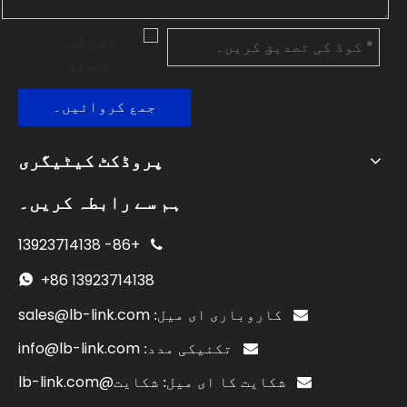
جمع کروائیں۔
پروڈکٹ کیٹیگری
ہم سے رابطہ کریں۔
13923714138
+86-

+86
13923714138

sales@lb-link.com

کاروباری ای میل:
info@lb-link.com

تکنیکی مدد:
شکایت@lb-link.com

شکایت کا ای میل: