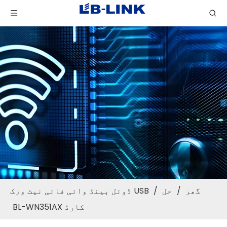
گھر
/
حل
/
USB ڈوئل بینڈ وائی فائی نیٹ ورک
کارڈ BL-WN351AX